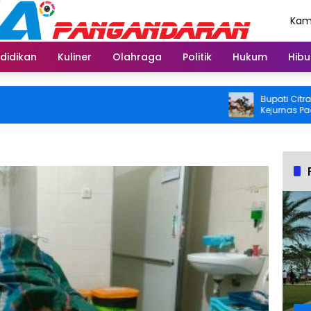
Kami
Agu
didikan
Kuliner
Olahraga
Politik
Hukum
Hibu
Bupati Citra Ajak 
Kejurnas Pacuan K
2026 di Legokjawa