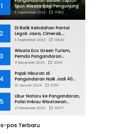
Pangandaran Sunset Tujuan
1
Spot Wisata Bagi Pengunjung
5 September 2022
17452
Di Balik Keindahan Pantai
2
Legok Jawa, Cimerak,
Pangandaran
5 September 2022
13642
Wisata Eco Green Turism,
3
Pemda Pangandaran
Gandeng PLN
11 Desember 2023
12314
Pajak Hiburan di
4
Pangandaran Naik Jadi 40
Persen
10 Januari 2024
12197
Libur Nataru ke Pangandaran,
5
Polisi Imbau Wisatawan
Gunakan Jalur Arteri
21 Desember 2023
10577
s-pos Terbaru