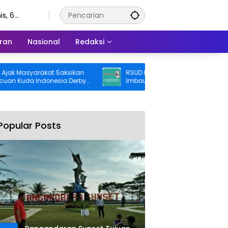
s, 6
stus 2026
ran
Nasional
Redaksi
Masyarakat Saksikan
RSUD Pandega Pangandaran Keluarka
uda Indonesia Derby
Imbauan Waspada Penipuan
Popular Posts