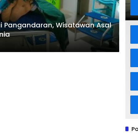
ai Pangandaran, Wisatawan Asal
nia
Po