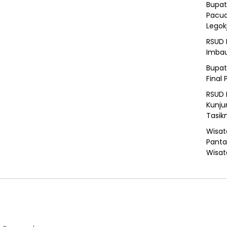
Bupat
Pacua
Legok
RSUD 
Imba
Bupat
Final 
RSUD 
Kunju
Tasik
Wisat
Panta
Wisat