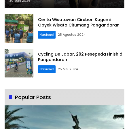
Cirebon, Bupati Beri Semangat
30 Juni 2026
Kontingen
Cerita Wisatawan Cirebon Kagumi
Obyek Wisata Citumang Pangandaran
Nasional
25 Agustus 2024
Cycling De Jabar, 202 Pesepeda Finish di
Pangandaran
Nasional
25 Mei 2024
Popular Posts