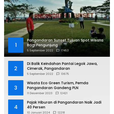
Pangandaran Sunset Tujuan Spot Wisata
1
Bagi Pengunjung
5 September 2022
17453
Di Balik Keindahan Pantai Legok Jawa,
2
Cimerak, Pangandaran
5 September 2022
13675
Wisata Eco Green Turism, Pemda
3
Pangandaran Gandeng PLN
11 Desember 2023
12421
Pajak Hiburan di Pangandaran Naik Jadi
4
40 Persen
10 Januari 2024
12218