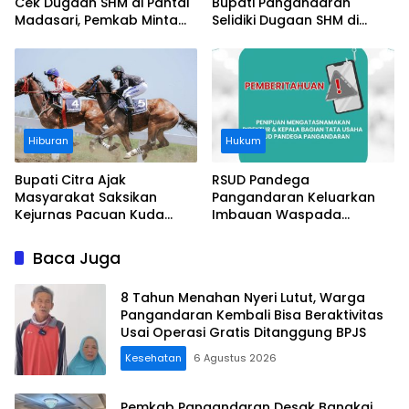
Cek Dugaan SHM di Pantai
Bupati Pangandaran
Madasari, Pemkab Minta
Selidiki Dugaan SHM di
Usut Asal-usul Sertifikat
Kawasan Sempadan
Pantai
Hiburan
Hukum
Bupati Citra Ajak
RSUD Pandega
Masyarakat Saksikan
Pangandaran Keluarkan
Kejurnas Pacuan Kuda
Imbauan Waspada
Indonesia Derby 2026 di
Penipuan
Legokjawa
Baca Juga
8 Tahun Menahan Nyeri Lutut, Warga
Pangandaran Kembali Bisa Beraktivitas
Usai Operasi Gratis Ditanggung BPJS
Kesehatan
6 Agustus 2026
Pemkab Pangandaran Desak Bangkai