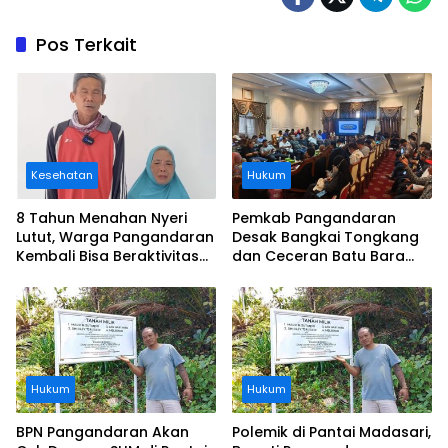
Pos Terkait
Kesehatan
Hukum
8 Tahun Menahan Nyeri
Pemkab Pangandaran
Lutut, Warga Pangandaran
Desak Bangkai Tongkang
Kembali Bisa Beraktivitas
dan Ceceran Batu Bara
Usai Operasi Gratis
Segera Diangkat, Soroti
Ditanggung BPJS
Buruknya Koordinasi
Perusahaan
Hukum
Hukum
BPN Pangandaran Akan
Polemik di Pantai Madasari,