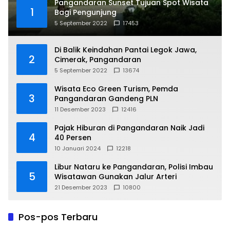
Pangandaran Sunset Tujuan Spot Wisata
1
Bagi Pengunjung
5 September 2022
17453
Di Balik Keindahan Pantai Legok Jawa,
2
Cimerak, Pangandaran
5 September 2022
13674
Wisata Eco Green Turism, Pemda
3
Pangandaran Gandeng PLN
11 Desember 2023
12416
Pajak Hiburan di Pangandaran Naik Jadi
4
40 Persen
10 Januari 2024
12218
Libur Nataru ke Pangandaran, Polisi Imbau
5
Wisatawan Gunakan Jalur Arteri
21 Desember 2023
10800
Pos-pos Terbaru