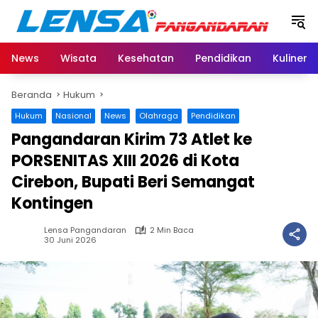
Langsung
ke
konten
News
Wisata
Kesehatan
Pendidikan
Kuliner
Beranda
Hukum
Hukum
Nasional
News
Olahraga
Pendidikan
Pangandaran Kirim 73 Atlet ke
PORSENITAS XIII 2026 di Kota
Cirebon, Bupati Beri Semangat
Kontingen
Lensa Pangandaran
2 Min Baca
30 Juni 2026