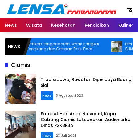
Langsung
ke
konten
News
Wisata
Kesehatan
Pendidikan
Kuliner
Pemkab Pangandaran Desak Bangkai
BPN Panganda
NEWS
Tongkang dan Ceceran Batu Bara
SHM di Pantai 
Segera Diangkat, Soroti Buruknya
Usut Asal-usul S
Koordinasi Perusahaan
Ciamis
Tradisi Jawa, Ruwatan Dipercaya Buang
Sial
News
8 Agustus 2023
Sambut Hari Anak Nasional, Kopri
Cabang Ciamis Laksanakan Audiensi ke
Dinas P2KBP3A
News
23 Juli 2023