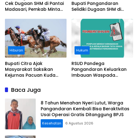
Cek Dugaan SHM di Pantai
Bupati Pangandaran
Madasari, Pemkab Minta
Selidiki Dugaan SHM di
Usut Asal-usul Sertifikat
Kawasan Sempadan
Pantai
Hiburan
Hukum
Bupati Citra Ajak
RSUD Pandega
Masyarakat Saksikan
Pangandaran Keluarkan
Kejurnas Pacuan Kuda
Imbauan Waspada
Indonesia Derby 2026 di
Penipuan
Legokjawa
Baca Juga
8 Tahun Menahan Nyeri Lutut, Warga
Pangandaran Kembali Bisa Beraktivitas
Usai Operasi Gratis Ditanggung BPJS
Kesehatan
6 Agustus 2026