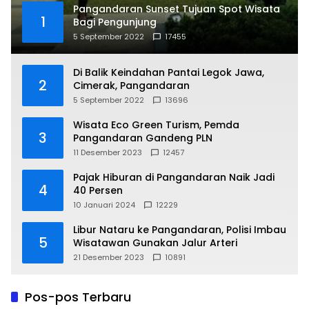
Pangandaran Sunset Tujuan Spot Wisata
1
Bagi Pengunjung
5 September 2022
17455
Di Balik Keindahan Pantai Legok Jawa,
2
Cimerak, Pangandaran
5 September 2022
13696
Wisata Eco Green Turism, Pemda
3
Pangandaran Gandeng PLN
11 Desember 2023
12457
Pajak Hiburan di Pangandaran Naik Jadi
4
40 Persen
10 Januari 2024
12229
Libur Nataru ke Pangandaran, Polisi Imbau
5
Wisatawan Gunakan Jalur Arteri
21 Desember 2023
10891
Pos-pos Terbaru