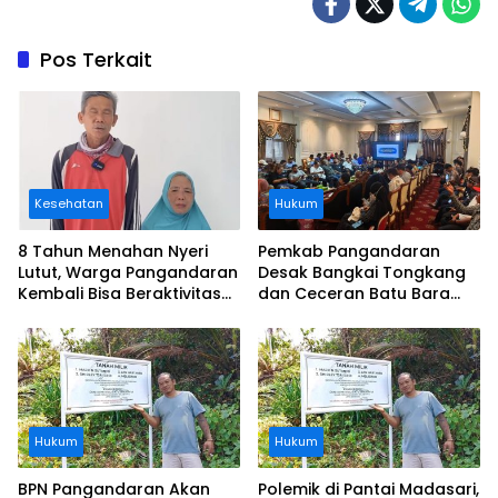
Pos Terkait
Kesehatan
Hukum
8 Tahun Menahan Nyeri
Pemkab Pangandaran
Lutut, Warga Pangandaran
Desak Bangkai Tongkang
Kembali Bisa Beraktivitas
dan Ceceran Batu Bara
Usai Operasi Gratis
Segera Diangkat, Soroti
Ditanggung BPJS
Buruknya Koordinasi
Perusahaan
Hukum
Hukum
BPN Pangandaran Akan
Polemik di Pantai Madasari,