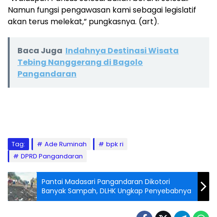
Namun fungsi pengawasan kami sebagai legislatif
akan terus melekat,” pungkasnya. (art).
Baca Juga
Indahnya Destinasi Wisata
Tebing Nanggerang di Bagolo
Pangandaran
Tag:
Ade Ruminah
bpk ri
DPRD Pangandaran
Pantai Madasari Pangandaran Dikotori
Banyak Sampah, DLHK Ungkap Penyebabnya