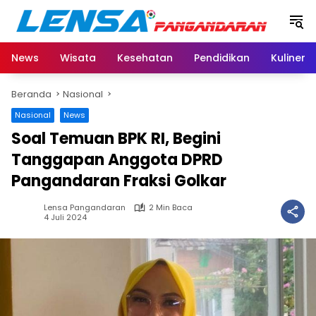
Langsung
ke
konten
News
Wisata
Kesehatan
Pendidikan
Kuliner
Beranda
Nasional
Nasional
News
Soal Temuan BPK RI, Begini
Tanggapan Anggota DPRD
Pangandaran Fraksi Golkar
Lensa Pangandaran
2 Min Baca
4 Juli 2024