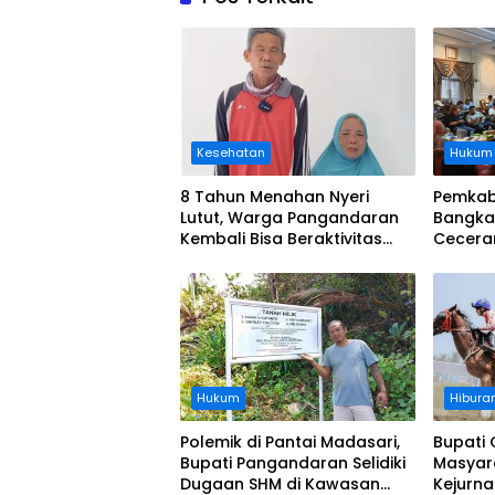
Kesehatan
Hukum
8 Tahun Menahan Nyeri
Pemkab
Lutut, Warga Pangandaran
Bangka
Kembali Bisa Beraktivitas
Cecera
Usai Operasi Gratis
Diangka
Ditanggung BPJS
Koordi
Hukum
Hibura
Polemik di Pantai Madasari,
Bupati 
Bupati Pangandaran Selidiki
Masyar
Dugaan SHM di Kawasan
Kejurn