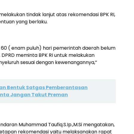
lakukan tindak lanjut atas rekomendasi BPK RI,
ntuan yang berlaku.
u 60 ( enam puluh) hari pemerintah daerah belum
I, DPRD meminta BPK RI untuk melakukan
menyeluruh sesuai dengan kewenangannya,”
n Bentuk Satgas Pemberantasan
inta Jangan Takut Preman
ndaran Muhammad Taufiq.S.Ip.,M.Si mengatakan,
netapan rekomendasi yaitu melaksanakan rapat