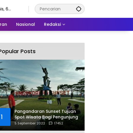
s, 6
stus 2026
ran
Nasional
Redaksi
Popular Posts
Pangandaran Sunset Tujuan
1
Spot Wisata Bagi Pengunjung
5 September 2022
17452