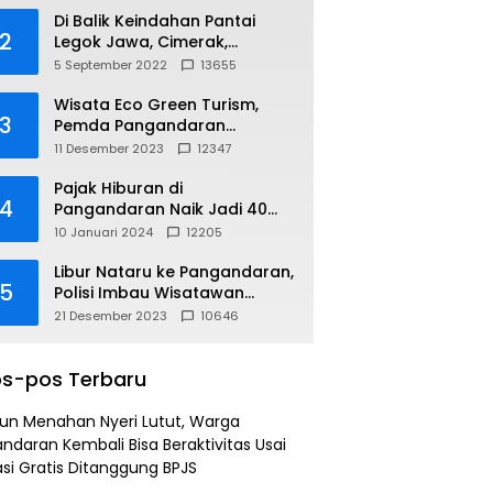
Di Balik Keindahan Pantai
2
Legok Jawa, Cimerak,
Pangandaran
5 September 2022
13655
Wisata Eco Green Turism,
3
Pemda Pangandaran
Gandeng PLN
11 Desember 2023
12347
Pajak Hiburan di
4
Pangandaran Naik Jadi 40
Persen
10 Januari 2024
12205
Libur Nataru ke Pangandaran,
5
Polisi Imbau Wisatawan
Gunakan Jalur Arteri
21 Desember 2023
10646
s-pos Terbaru
un Menahan Nyeri Lutut, Warga
ndaran Kembali Bisa Beraktivitas Usai
si Gratis Ditanggung BPJS