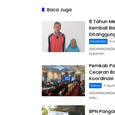
Sempadan Pantai
Indones
Legokj
Baca Juga
8 Tahun Me
Kembali Bis
Ditanggun
Kesehatan
6 A
LENSAPANGANDAR
bukanlah…
Pemkab Pa
Ceceran Ba
Koordinasi
Hukum
6 Agus
LENSAPANGANDA
batu…
BPN Panga