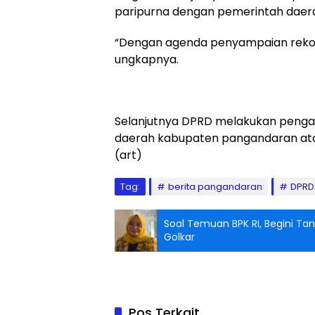
paripurna dengan pemerintah daerah
“Dengan agenda penyampaian reko
ungkapnya.
Selanjutnya DPRD melakukan pengaw
daerah kabupaten pangandaran atas
(art)
Tag:
berita pangandaran
DPRD
Soal Temuan BPK RI, Begini T
Golkar
Pos Terkait