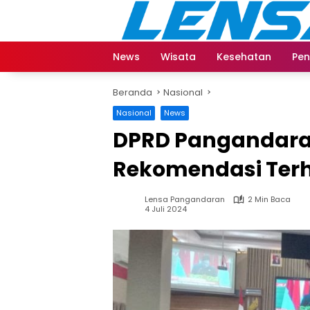
Langsung
ke
konten
News
Wisata
Kesehatan
Pen
Beranda
Nasional
Nasional
News
DPRD Pangandara
Rekomendasi Terh
Lensa Pangandaran
2 Min Baca
4 Juli 2024