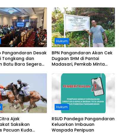
Hukum
 Pangandaran Desak
BPN Pangandaran Akan Cek
i Tongkang dan
Dugaan SHM di Pantai
n Batu Bara Segera
Madasari, Pemkab Minta
t, Soroti Buruknya
Usut Asal-usul Sertifikat
nasi Perusahaan
n
Hukum
Citra Ajak
RSUD Pandega Pangandaran
akat Saksikan
Keluarkan Imbauan
as Pacuan Kuda
Waspada Penipuan