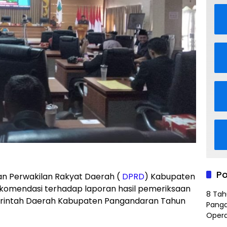
Po
n Perwakilan Rakyat Daerah (
DPRD
) Kabupaten
komendasi terhadap laporan hasil pemeriksaan
8 Tah
erintah Daerah Kabupaten Pangandaran Tahun
Panga
Opera