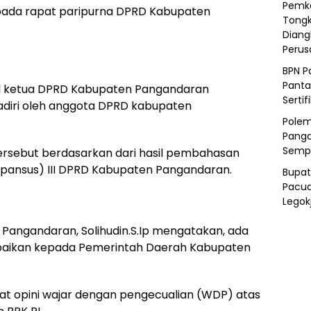
Pemka
 pada rapat paripurna DPRD Kabupaten
Tongk
Diang
Peru
BPN P
Panta
kil ketua DPRD Kabupaten Pangandaran
Sertif
adiri oleh anggota DPRD kabupaten
Polem
Panga
Semp
rsebut berdasarkan dari hasil pembahasan
s (pansus) III DPRD Kabupaten Pangandaran.
Bupat
Pacua
Legok
Pangandaran, Solihudin.S.Ip mengatakan, ada
paikan kepada Pemerintah Daerah Kabupaten
at opini wajar dengan pengecualian (WDP) atas