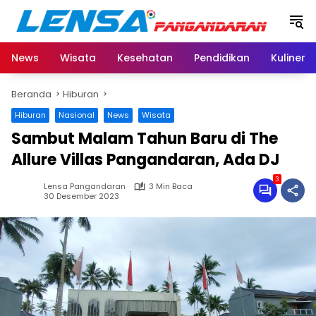
Langsung
ke
konten
News
Wisata
Kesehatan
Pendidikan
Kuliner
Beranda
Hiburan
Hiburan
Nasional
News
Wisata
Sambut Malam Tahun Baru di The
Allure Villas Pangandaran, Ada DJ
3
Lensa Pangandaran
3 Min Baca
30 Desember 2023