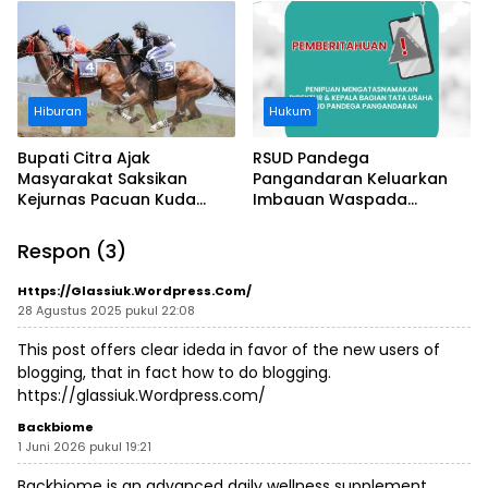
Pantai
Hiburan
Hukum
Bupati Citra Ajak
RSUD Pandega
Masyarakat Saksikan
Pangandaran Keluarkan
Kejurnas Pacuan Kuda
Imbauan Waspada
Indonesia Derby 2026 di
Penipuan
Legokjawa
Respon (3)
Https://glassiuk.Wordpress.com/
28 Agustus 2025 pukul 22:08
This post offers clear ideda in favor of the new users of
blogging, that in fact how to do blogging.
https://glassiuk.Wordpress.com/
Backbiome
1 Juni 2026 pukul 19:21
Backbiome is an advanced daily wellness supplement