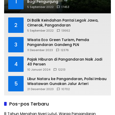
1
Bagi Pengunjung
5 September 2022
17453
Di Balik Keindahan Pantai Legok Jawa,
2
Cimerak, Pangandaran
5 September 2022
13662
Wisata Eco Green Turism, Pemda
3
Pangandaran Gandeng PLN
11 Desember 2023
12376
Pajak Hiburan di Pangandaran Naik Jadi
4
40 Persen
10 Januari 2024
12213
Libur Nataru ke Pangandaran, Polisi Imbau
5
Wisatawan Gunakan Jalur Arteri
21 Desember 2023
10702
Pos-pos Terbaru
8 Tahun Menahan Nyeri Lutut, Warga Pangandaran