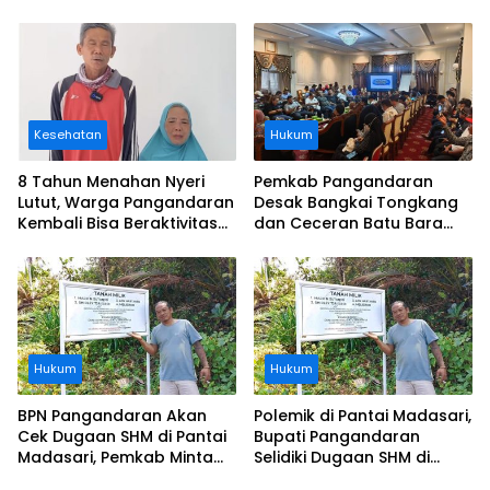
Kesehatan
Hukum
8 Tahun Menahan Nyeri
Pemkab Pangandaran
Lutut, Warga Pangandaran
Desak Bangkai Tongkang
Kembali Bisa Beraktivitas
dan Ceceran Batu Bara
Usai Operasi Gratis
Segera Diangkat, Soroti
Ditanggung BPJS
Buruknya Koordinasi
Perusahaan
Hukum
Hukum
BPN Pangandaran Akan
Polemik di Pantai Madasari,
Cek Dugaan SHM di Pantai
Bupati Pangandaran
Madasari, Pemkab Minta
Selidiki Dugaan SHM di
Usut Asal-usul Sertifikat
Kawasan Sempadan