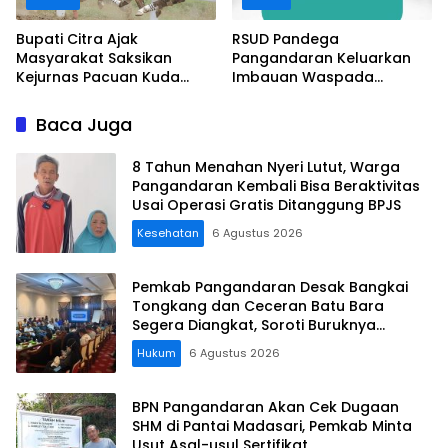
Bupati Citra Ajak
RSUD Pandega
Masyarakat Saksikan
Pangandaran Keluarkan
Kejurnas Pacuan Kuda
Imbauan Waspada
Indonesia Derby 2026 di
Penipuan
Legokjawa
Baca Juga
8 Tahun Menahan Nyeri Lutut, Warga
Pangandaran Kembali Bisa Beraktivitas
Usai Operasi Gratis Ditanggung BPJS
Kesehatan
6 Agustus 2026
Pemkab Pangandaran Desak Bangkai
Tongkang dan Ceceran Batu Bara
Segera Diangkat, Soroti Buruknya
Koordinasi Perusahaan
Hukum
6 Agustus 2026
BPN Pangandaran Akan Cek Dugaan
SHM di Pantai Madasari, Pemkab Minta
Usut Asal-usul Sertifikat