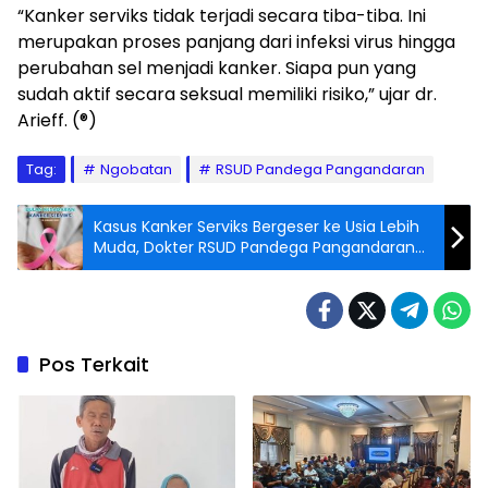
“Kanker serviks tidak terjadi secara tiba-tiba. Ini
merupakan proses panjang dari infeksi virus hingga
perubahan sel menjadi kanker. Siapa pun yang
sudah aktif secara seksual memiliki risiko,” ujar dr.
Arieff. (®)
Tag:
Ngobatan
RSUD Pandega Pangandaran
Kasus Kanker Serviks Bergeser ke Usia Lebih
Muda, Dokter RSUD Pandega Pangandaran
Imbau Deteksi Dini
Pos Terkait