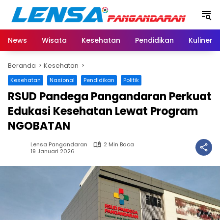
Langsung
ke
konten
News
Wisata
Kesehatan
Pendidikan
Kuliner
Beranda
Kesehatan
Kesehatan
Nasional
Pendidikan
Politik
RSUD Pandega Pangandaran Perkuat
Edukasi Kesehatan Lewat Program
NGOBATAN
Lensa Pangandaran
2 Min Baca
19 Januari 2026