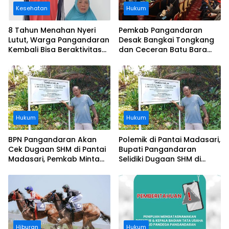
Kesehatan
Hukum
8 Tahun Menahan Nyeri
Pemkab Pangandaran
Lutut, Warga Pangandaran
Desak Bangkai Tongkang
Kembali Bisa Beraktivitas
dan Ceceran Batu Bara
Usai Operasi Gratis
Segera Diangkat, Soroti
Ditanggung BPJS
Buruknya Koordinasi
Perusahaan
Hukum
Hukum
BPN Pangandaran Akan
Polemik di Pantai Madasari,
Cek Dugaan SHM di Pantai
Bupati Pangandaran
Madasari, Pemkab Minta
Selidiki Dugaan SHM di
Usut Asal-usul Sertifikat
Kawasan Sempadan
Pantai
Hiburan
Hukum