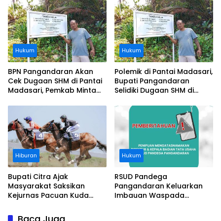
Ditanggung BPJS
Buruknya Koordinasi
Perusahaan
Hukum
Hukum
BPN Pangandaran Akan
Polemik di Pantai Madasari,
Cek Dugaan SHM di Pantai
Bupati Pangandaran
Madasari, Pemkab Minta
Selidiki Dugaan SHM di
Usut Asal-usul Sertifikat
Kawasan Sempadan
Pantai
Hiburan
Hukum
Bupati Citra Ajak
RSUD Pandega
Masyarakat Saksikan
Pangandaran Keluarkan
Kejurnas Pacuan Kuda
Imbauan Waspada
Indonesia Derby 2026 di
Penipuan
Legokjawa
Baca Juga