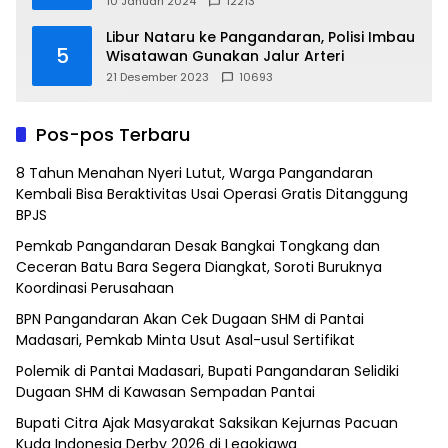
10 Januari 2024
12213
Libur Nataru ke Pangandaran, Polisi Imbau
5
Wisatawan Gunakan Jalur Arteri
21 Desember 2023
10693
Pos-pos Terbaru
8 Tahun Menahan Nyeri Lutut, Warga Pangandaran
Kembali Bisa Beraktivitas Usai Operasi Gratis Ditanggung
BPJS
Pemkab Pangandaran Desak Bangkai Tongkang dan
Ceceran Batu Bara Segera Diangkat, Soroti Buruknya
Koordinasi Perusahaan
BPN Pangandaran Akan Cek Dugaan SHM di Pantai
Madasari, Pemkab Minta Usut Asal-usul Sertifikat
Polemik di Pantai Madasari, Bupati Pangandaran Selidiki
Dugaan SHM di Kawasan Sempadan Pantai
Bupati Citra Ajak Masyarakat Saksikan Kejurnas Pacuan
Kuda Indonesia Derby 2026 di Legokjawa