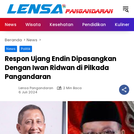
Langsung
ke
konten
News
Wisata
Kesehatan
Pendidikan
Kuliner
Beranda
News
News
Politik
Respon Ujang Endin Dipasangkan
Dengan Iwan Ridwan di Pilkada
Pangandaran
Lensa Pangandaran
2 Min Baca
6 Juli 2024