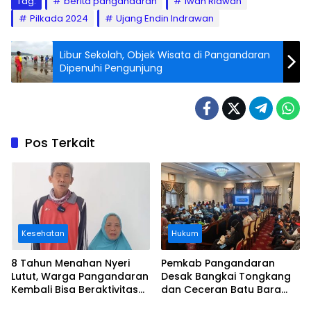
Tag:
berita pangandaran
Iwan Ridwan
Pilkada 2024
Ujang Endin Indrawan
Libur Sekolah, Objek Wisata di Pangandaran
Dipenuhi Pengunjung
Pos Terkait
Kesehatan
Hukum
8 Tahun Menahan Nyeri
Pemkab Pangandaran
Lutut, Warga Pangandaran
Desak Bangkai Tongkang
Kembali Bisa Beraktivitas
dan Ceceran Batu Bara
Usai Operasi Gratis
Segera Diangkat, Soroti