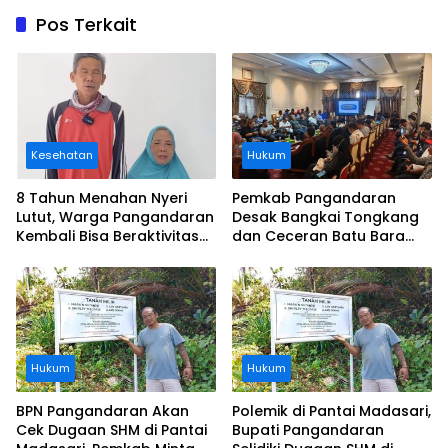
Pos Terkait
Kesehatan
Hukum
8 Tahun Menahan Nyeri
Pemkab Pangandaran
Lutut, Warga Pangandaran
Desak Bangkai Tongkang
Kembali Bisa Beraktivitas
dan Ceceran Batu Bara
Usai Operasi Gratis
Segera Diangkat, Soroti
Ditanggung BPJS
Buruknya Koordinasi
Perusahaan
Hukum
Hukum
BPN Pangandaran Akan
Polemik di Pantai Madasari,
Cek Dugaan SHM di Pantai
Bupati Pangandaran