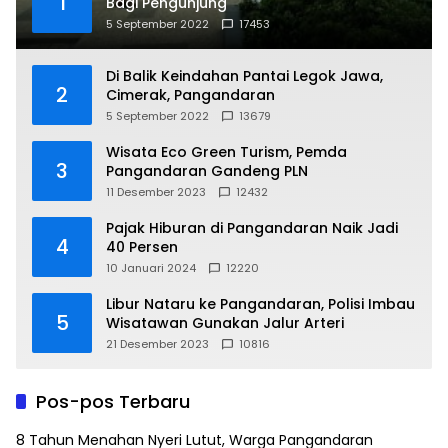
1
Bagi Pengunjung
5 September 2022
17453
Di Balik Keindahan Pantai Legok Jawa,
2
Cimerak, Pangandaran
5 September 2022
13679
Wisata Eco Green Turism, Pemda
3
Pangandaran Gandeng PLN
11 Desember 2023
12432
Pajak Hiburan di Pangandaran Naik Jadi
4
40 Persen
10 Januari 2024
12220
Libur Nataru ke Pangandaran, Polisi Imbau
5
Wisatawan Gunakan Jalur Arteri
21 Desember 2023
10816
Pos-pos Terbaru
8 Tahun Menahan Nyeri Lutut, Warga Pangandaran