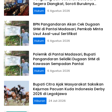
Segera Diangkat, Soroti Buruknya
Koordinasi Perusahaan
Hukum
6 Agustus 2026
BPN Pangandaran Akan Cek Dugaan
SHM di Pantai Madasari, Pemkab Minta
Usut Asal-usul Sertifikat
Hukum
6 Agustus 2026
Polemik di Pantai Madasari, Bupati
Pangandaran Selidiki Dugaan SHM di
Kawasan Sempadan Pantai
Hukum
6 Agustus 2026
Bupati Citra Ajak Masyarakat Saksikan
Kejurnas Pacuan Kuda Indonesia Derby
2026 di Legokjawa
Hiburan
24 Juli 2026