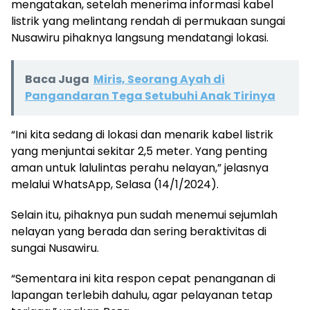
mengatakan, setelah menerima informasi kabel
listrik yang melintang rendah di permukaan sungai
Nusawiru pihaknya langsung mendatangi lokasi.
Baca Juga
Miris, Seorang Ayah di
Pangandaran Tega Setubuhi Anak Tirinya
“Ini kita sedang di lokasi dan menarik kabel listrik
yang menjuntai sekitar 2,5 meter. Yang penting
aman untuk lalulintas perahu nelayan,” jelasnya
melalui WhatsApp, Selasa (14/1/2024).
Selain itu, pihaknya pun sudah menemui sejumlah
nelayan yang berada dan sering beraktivitas di
sungai Nusawiru.
“Sementara ini kita respon cepat penanganan di
lapangan terlebih dahulu, agar pelayanan tetap