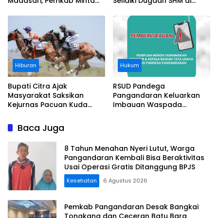
Madasari, Pemkab Minta
Selidiki Dugaan SHM di
Usut Asal-usul Sertifikat
Kawasan Sempadan
Pantai
Hiburan
Hukum
Bupati Citra Ajak
RSUD Pandega
Masyarakat Saksikan
Pangandaran Keluarkan
Kejurnas Pacuan Kuda
Imbauan Waspada
Indonesia Derby 2026 di
Penipuan
Legokjawa
Baca Juga
8 Tahun Menahan Nyeri Lutut, Warga
Pangandaran Kembali Bisa Beraktivitas
Usai Operasi Gratis Ditanggung BPJS
Kesehatan
6 Agustus 2026
Pemkab Pangandaran Desak Bangkai
Tongkang dan Ceceran Batu Bara