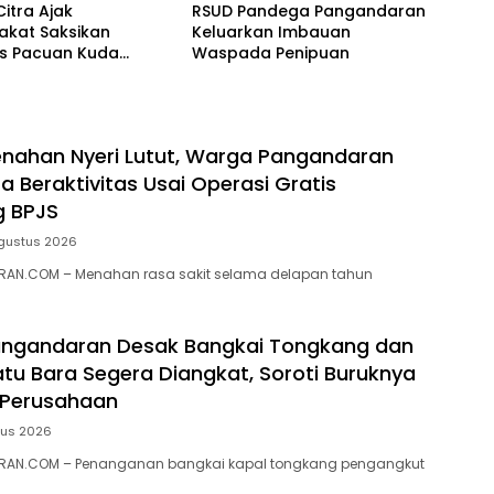
Citra Ajak
RSUD Pandega Pangandaran
akat Saksikan
Keluarkan Imbauan
as Pacuan Kuda
Waspada Penipuan
ia Derby 2026 di
awa
nahan Nyeri Lutut, Warga Pangandaran
a Beraktivitas Usai Operasi Gratis
g BPJS
gustus 2026
AN.COM – Menahan rasa sakit selama delapan tahun
ngandaran Desak Bangkai Tongkang dan
tu Bara Segera Diangkat, Soroti Buruknya
 Perusahaan
tus 2026
RAN.COM – Penanganan bangkai kapal tongkang pengangkut