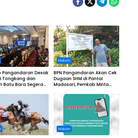
Hukum
 Pangandaran Desak
BPN Pangandaran Akan Cek
i Tongkang dan
Dugaan SHM di Pantai
n Batu Bara Segera
Madasari, Pemkab Minta
t, Soroti Buruknya
Usut Asal-usul Sertifikat
nasi Perusahaan
n
Hukum