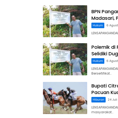
BPN Panga
Madasari, 
Hukum
6 Agus
LENSAPANGANDARA
Polemik di
Selidiki D
Hukum
6 Agus
LENSAPANGANDAR
Bersertifikat…
Bupati Cit
Pacuan Kud
Hiburan
24 Jul
LENSAPANGANDAR
masyarakat…