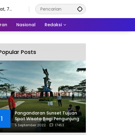
t, 7
tus 2026
ran
Nasional
Redaksi
Popular Posts
Pangandaran Sunset Tujuan
1
Spot Wisata Bagi Pengunjung
5 September 2022
17453