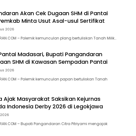
ndaran Akan Cek Dugaan SHM di Pantai
Pemkab Minta Usut Asal-usul Sertifikat
tus 2026
N.COM – ‎Polemik kemunculan plang bertuliskan Tanah Milik…
 Pantai Madasari, Bupati Pangandaran
ugaan SHM di Kawasan Sempadan Pantai
tus 2026
AN.COM – Polemik kemunculan papan bertuliskan Tanah
ra Ajak Masyarakat Saksikan Kejurnas
a Indonesia Derby 2026 di Legokjawa
i 2026
AN.COM – Bupati Pangandaran Citra Pitriyami mengajak