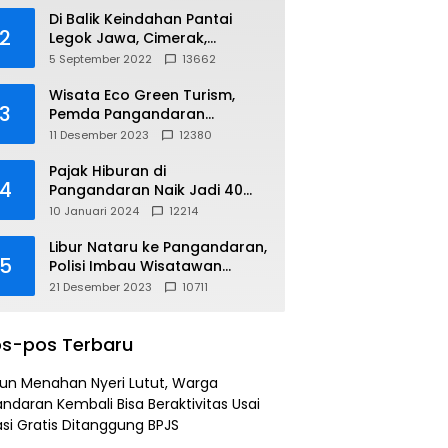
Di Balik Keindahan Pantai
2
Legok Jawa, Cimerak,
Pangandaran
5 September 2022
13662
Wisata Eco Green Turism,
3
Pemda Pangandaran
Gandeng PLN
11 Desember 2023
12380
Pajak Hiburan di
4
Pangandaran Naik Jadi 40
Persen
10 Januari 2024
12214
Libur Nataru ke Pangandaran,
5
Polisi Imbau Wisatawan
Gunakan Jalur Arteri
21 Desember 2023
10711
s-pos Terbaru
un Menahan Nyeri Lutut, Warga
ndaran Kembali Bisa Beraktivitas Usai
si Gratis Ditanggung BPJS