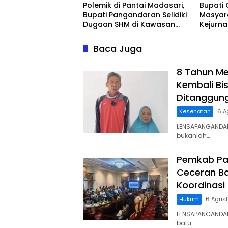
Polemik di Pantai Madasari,
Bupati 
Bupati Pangandaran Selidiki
Masyar
Dugaan SHM di Kawasan
Kejurn
Sempadan Pantai
Indones
Legokj
Baca Juga
8 Tahun Me
Kembali Bis
Ditanggun
Kesehatan
6 A
LENSAPANGANDAR
bukanlah…
Pemkab Pa
Ceceran Ba
Koordinasi
Hukum
6 Agus
LENSAPANGANDA
batu…