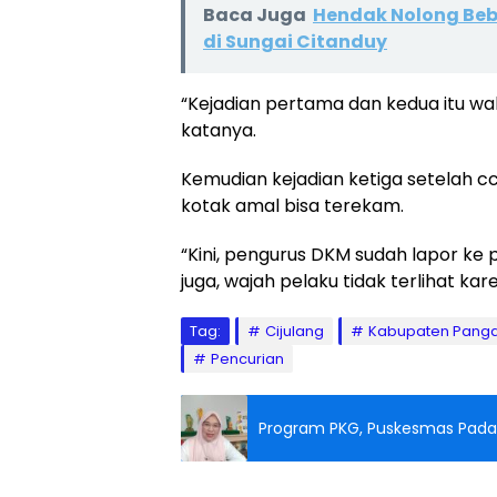
Baca Juga
Hendak Nolong Beb
di Sungai Citanduy
“Kejadian pertama dan kedua itu wakt
katanya.
Kemudian kejadian ketiga setelah cc
kotak amal bisa terekam.
“Kini, pengurus DKM sudah lapor ke po
juga, wajah pelaku tidak terlihat kare
Tag:
Cijulang
Kabupaten Pang
Pencurian
Program PKG, Puskesmas Pada