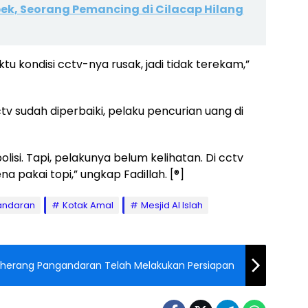
ek, Seorang Pemancing di Cilacap Hilang
u kondisi cctv-nya rusak, jadi tidak terekam,”
tv sudah diperbaiki, pelaku pencurian uang di
lisi. Tapi, pelakunya belum kelihatan. Di cctv
na pakai topi,” ungkap Fadillah. [®]
andaran
Kotak Amal
Mesjid Al Islah
herang Pangandaran Telah Melakukan Persiapan