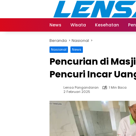
Langsung
ke
konten
News
Wisata
Kesehatan
Pen
Beranda
Nasional
Nasional
News
Pencurian di Masji
Pencuri Incar Ua
Lensa Pangandaran
1 Min Baca
2 Februari 2025