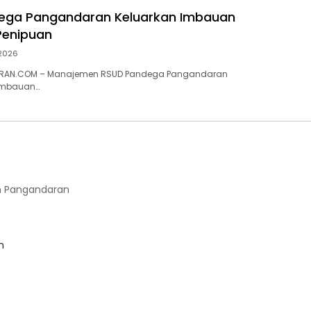
ega Pangandaran Keluarkan Imbauan
enipuan
 2026
RAN.COM – Manajemen RSUD Pandega Pangandaran
imbauan…
 Pangandaran
m