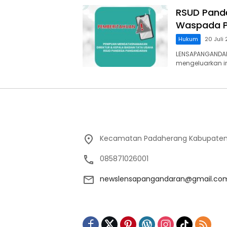
RSUD Pand
Waspada P
Hukum
20 Juli
LENSAPANGANDA
mengeluarkan 
Kecamatan Padaherang Kabupaten
085871026001
newslensapangandaran@gmail.co