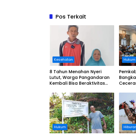
Pos Terkait
Kesehatan
Hukum
8 Tahun Menahan Nyeri
Pemkab
Lutut, Warga Pangandaran
Bangka
Kembali Bisa Beraktivitas
Cecera
Usai Operasi Gratis
Diangka
Ditanggung BPJS
Koordi
Hukum
Hibura