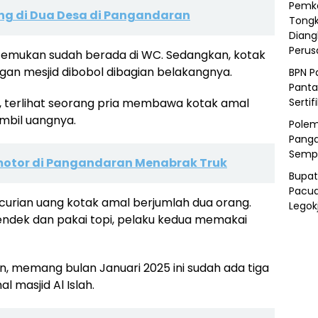
Pemka
ng di Dua Desa di Pangandaran
Tongk
Diang
Peru
temukan sudah berada di WC. Sedangkan, kotak
gan mesjid dibobol dibagian belakangnya.
BPN P
Panta
k, terlihat seorang pria membawa kotak amal
Sertif
mbil uangnya.
Polem
Panga
Semp
emotor di Pangandaran Menabrak Truk
Bupat
Pacua
ncurian uang kotak amal berjumlah dua orang.
Legok
ndek dan pakai topi, pelaku kedua memakai
n, memang bulan Januari 2025 ini sudah ada tiga
l masjid Al Islah.