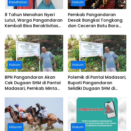
Kesehatan
Hukum
8 Tahun Menahan Nyeri
Pemkab Pangandaran
Lutut, Warga Pangandaran
Desak Bangkai Tongkang
Kembali Bisa Beraktivitas
dan Ceceran Batu Bara
Usai Operasi Gratis
Segera Diangkat, Soroti
Ditanggung BPJS
Buruknya Koordinasi
Perusahaan
Hukum
Hukum
BPN Pangandaran Akan
Polemik di Pantai Madasari,
Cek Dugaan SHM di Pantai
Bupati Pangandaran
Madasari, Pemkab Minta
Selidiki Dugaan SHM di
Usut Asal-usul Sertifikat
Kawasan Sempadan
Pantai
Hiburan
Hukum