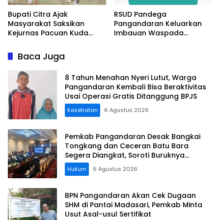
Bupati Citra Ajak
RSUD Pandega
Masyarakat Saksikan
Pangandaran Keluarkan
Kejurnas Pacuan Kuda
Imbauan Waspada
Indonesia Derby 2026 di
Penipuan
Legokjawa
Baca Juga
8 Tahun Menahan Nyeri Lutut, Warga
Pangandaran Kembali Bisa Beraktivitas
Usai Operasi Gratis Ditanggung BPJS
Kesehatan
6 Agustus 2026
Pemkab Pangandaran Desak Bangkai
Tongkang dan Ceceran Batu Bara
Segera Diangkat, Soroti Buruknya
Koordinasi Perusahaan
Hukum
6 Agustus 2026
BPN Pangandaran Akan Cek Dugaan
SHM di Pantai Madasari, Pemkab Minta
Usut Asal-usul Sertifikat