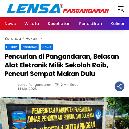
Langsung
ke
konten
News
Wisata
Kesehatan
Pendidikan
Kuliner
Beranda
Hukum
Hukum
Nasional
News
Pencurian di Pangandaran, Belasan
Alat Eletronik Milik Sekolah Raib,
Pencuri Sempat Makan Dulu
Lensa Pangandaran
2 Min Baca
14 Mei 2025