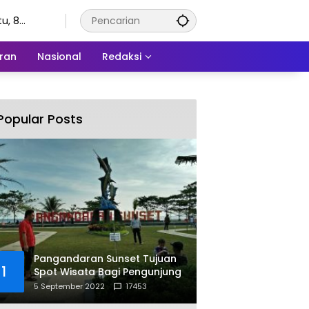
u, 8
stus 2026
ran
Nasional
Redaksi
Popular Posts
Pangandaran Sunset Tujuan
1
Spot Wisata Bagi Pengunjung
5 September 2022
17453