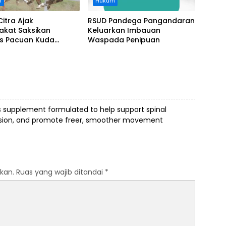
n
Hukum
Citra Ajak
RSUD Pandega Pangandaran
akat Saksikan
Keluarkan Imbauan
as Pacuan Kuda
Waspada Penipuan
ia Derby 2026 di
awa
s supplement formulated to help support spinal
ension, and promote freer, smoother movement
kan.
Ruas yang wajib ditandai
*