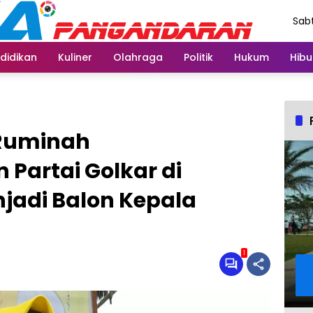
Sabt
Agu
didikan
Kuliner
Olahraga
Politik
Hukum
Hibu
 Ruminah
Partai Golkar di
adi Balon Kepala
1