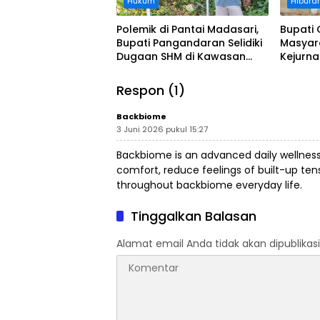
Hukum
Hibura
Polemik di Pantai Madasari,
Bupati 
Bupati Pangandaran Selidiki
Masyar
Dugaan SHM di Kawasan
Kejurn
Sempadan Pantai
Indones
Legokj
Respon (1)
Backbiome
3 Juni 2026 pukul 15:27
Backbiome is an advanced daily wellnes
comfort, reduce feelings of built-up t
throughout
backbiome
everyday life.
Tinggalkan Balasan
Alamat email Anda tidak akan dipublikasi