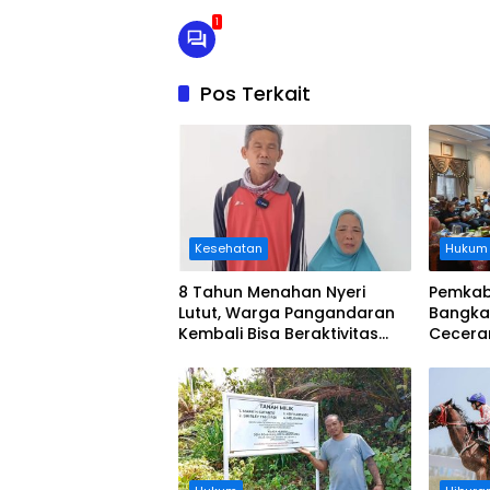
1
Pos Terkait
Kesehatan
Hukum
8 Tahun Menahan Nyeri
Pemkab
Lutut, Warga Pangandaran
Bangka
Kembali Bisa Beraktivitas
Cecera
Usai Operasi Gratis
Diangka
Ditanggung BPJS
Koordi