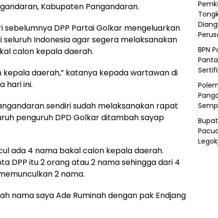
Pemka
gandaran, Kabupaten Pangandaran.
Tongk
Diang
ari sebelumnya DPP Partai Golkar mengeluarkan
Peru
di seluruh Indonesia agar segera melaksanakan
BPN P
al calon kepala daerah.
Panta
Sertif
n kepala daerah,” katanya kepada wartawan di
hari ini.
Polem
Panga
ngandaran sendiri sudah melaksanakan rapat
Semp
eluruh penguruh DPD Golkar ditambah sayap
Bupat
Pacua
Legok
ncul ada 4 nama bakal calon kepala daerah.
a DPP itu 2 orang atau 2 nama sehingga dari 4
k memunculkan 2 nama.
llah nama saya Ade Ruminah dengan pak Endjang