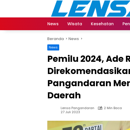
Langsung
ke
konten
News
Wisata
Kesehatan
Pen
Beranda
News
News
Pemilu 2024, Ade
Direkomendasikan 
Pangandaran Menj
Daerah
Lensa Pangandaran
2 Min Baca
27 Juli 2023