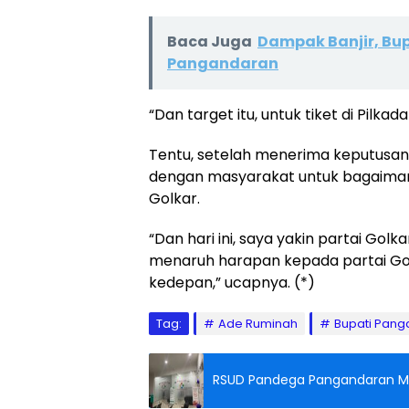
Baca Juga
Dampak Banjir, Bup
Pangandaran
“Dan target itu, untuk tiket di Pilkad
Tentu, setelah menerima keputusan p
dengan masyarakat untuk bagaiman
Golkar.
“Dan hari ini, saya yakin partai Go
menaruh harapan kepada partai Go
kedepan,” ucapnya. (*)
Tag:
Ade Ruminah
Bupati Pan
RSUD Pandega Pangandaran Mili