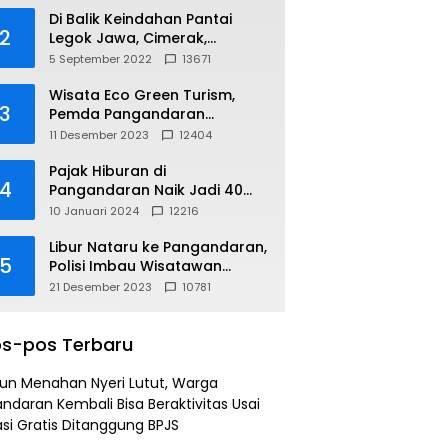
Di Balik Keindahan Pantai
2
Legok Jawa, Cimerak,
Pangandaran
5 September 2022
13671
Wisata Eco Green Turism,
3
Pemda Pangandaran
Gandeng PLN
11 Desember 2023
12404
Pajak Hiburan di
4
Pangandaran Naik Jadi 40
Persen
10 Januari 2024
12216
Libur Nataru ke Pangandaran,
5
Polisi Imbau Wisatawan
Gunakan Jalur Arteri
21 Desember 2023
10781
s-pos Terbaru
un Menahan Nyeri Lutut, Warga
ndaran Kembali Bisa Beraktivitas Usai
si Gratis Ditanggung BPJS