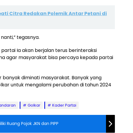
ati Citra Redakan Polemik Antar Petani di
a nanti,” tegasnya.
artai Ia akan berjalan terus berinteraksi
a agar masyarakat bisa percaya kepada partai
lkar banyak diminati masyarakat. Banyak yang
lkar untuk mengalami perubahan di tahun 2024
gandaran
Golkar
Kader Partai
ki Ruang Pojok JKN dan PIPP