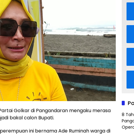
Po
rtai Golkar di Pangandaran mengaku merasa
8 Tah
adi bakal calon Bupati.
Panga
Opera
au perempuan ini bernama Ade Ruminah warga di