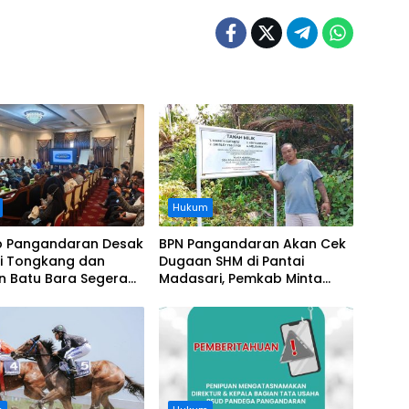
Hukum
 Pangandaran Desak
BPN Pangandaran Akan Cek
i Tongkang dan
Dugaan SHM di Pantai
n Batu Bara Segera
Madasari, Pemkab Minta
t, Soroti Buruknya
Usut Asal-usul Sertifikat
nasi Perusahaan