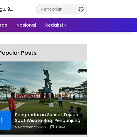
gu, 9
tus 2026
ran
Nasional
Redaksi
Popular Posts
Pangandaran Sunset Tujuan
1
Spot Wisata Bagi Pengunjung
5 September 2022
17453