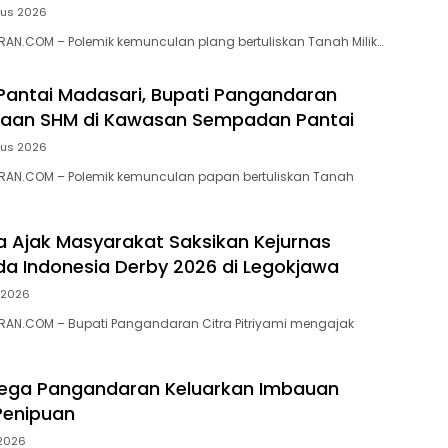
tus 2026
N.COM – ‎Polemik kemunculan plang bertuliskan Tanah Milik…
 Pantai Madasari, Bupati Pangandaran
ugaan SHM di Kawasan Sempadan Pantai
tus 2026
AN.COM – Polemik kemunculan papan bertuliskan Tanah
ra Ajak Masyarakat Saksikan Kejurnas
a Indonesia Derby 2026 di Legokjawa
i 2026
AN.COM – Bupati Pangandaran Citra Pitriyami mengajak
ega Pangandaran Keluarkan Imbauan
enipuan
 2026