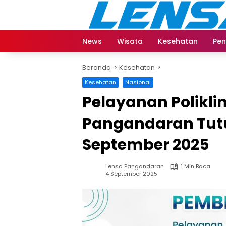
Langsung
ke
konten
News
Wisata
Kesehatan
Pen
Beranda
Kesehatan
Kesehatan
Nasional
Pelayanan Polikli
Pangandaran Tut
September 2025
Lensa Pangandaran
1 Min Baca
4 September 2025