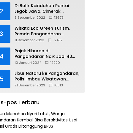
Di Balik Keindahan Pantai
2
Legok Jawa, Cimerak,
Pangandaran
5 September 2022
13679
Wisata Eco Green Turism,
3
Pemda Pangandaran
Gandeng PLN
11 Desember 2023
12432
Pajak Hiburan di
4
Pangandaran Naik Jadi 40
Persen
10 Januari 2024
12220
Libur Nataru ke Pangandaran,
5
Polisi Imbau Wisatawan
Gunakan Jalur Arteri
21 Desember 2023
10813
s-pos Terbaru
un Menahan Nyeri Lutut, Warga
ndaran Kembali Bisa Beraktivitas Usai
si Gratis Ditanggung BPJS