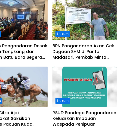
Hukum
 Pangandaran Desak
BPN Pangandaran Akan Cek
i Tongkang dan
Dugaan SHM di Pantai
n Batu Bara Segera
Madasari, Pemkab Minta
t, Soroti Buruknya
Usut Asal-usul Sertifikat
nasi Perusahaan
n
Hukum
Citra Ajak
RSUD Pandega Pangandaran
akat Saksikan
Keluarkan Imbauan
as Pacuan Kuda
Waspada Penipuan
ia Derby 2026 di