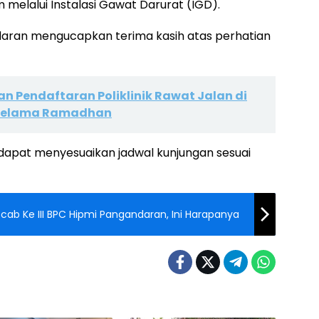
m melalui Instalasi Gawat Darurat (IGD).
ran mengucapkan terima kasih atas perhatian
an Pendaftaran Poliklinik Rawat Jalan di
Selama Ramadhan
apat menyesuaikan jadwal kunjungan sesuai
cab Ke III BPC Hipmi Pangandaran, Ini Harapanya