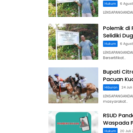
Hukum
6 Agus
LENSAPANGANDARA
Polemik di
Selidiki D
Hukum
6 Agus
LENSAPANGANDAR
Bersertifikat…
Bupati Cit
Pacuan Kud
Hiburan
24 Jul
LENSAPANGANDAR
masyarakat…
RSUD Pand
Waspada P
Hukum
20 Juli