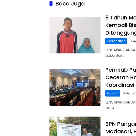
Legokj
Baca Juga
8 Tahun Me
Kembali Bis
Ditanggun
Kesehatan
6 A
LENSAPANGANDAR
bukanlah…
Pemkab Pa
Ceceran Ba
Koordinasi
Hukum
6 Agus
LENSAPANGANDA
batu…
BPN Panga
Madasari, 