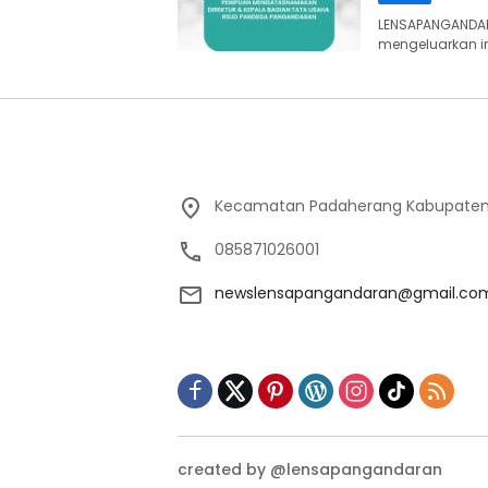
LENSAPANGANDA
mengeluarkan 
Kecamatan Padaherang Kabupaten
085871026001
newslensapangandaran@gmail.co
created by @lensapangandaran