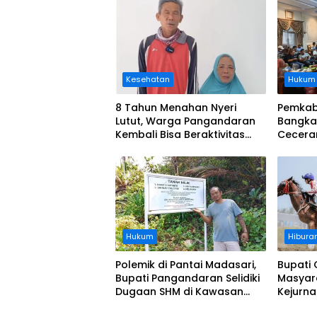
Kesehatan
Hukum
8 Tahun Menahan Nyeri
Pemkab
Lutut, Warga Pangandaran
Bangka
Kembali Bisa Beraktivitas
Cecera
Usai Operasi Gratis
Diangka
Ditanggung BPJS
Koordi
Hukum
Hibura
Polemik di Pantai Madasari,
Bupati 
Bupati Pangandaran Selidiki
Masyar
Dugaan SHM di Kawasan
Kejurn
Sempadan Pantai
Indones