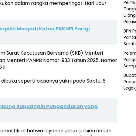
Pemka
kukan dalam rangka memperingati Hari Libur
Tongk
Diang
Peru
rpilih Menjadi Ketua PKKNPI Parigi
BPN P
Panta
Sertif
lam Surat Keputusan Bersama (SKB) Menteri
Polem
Panga
an Menteri PANRB Nomor: 933 Tahun 2025, Nomor
Semp
25.
Bupat
dibuka seperti biasanya yakni pada Sabtu, 6
Pacua
Legok
ampung Sapuangin Pangandaran yang
 memastikan bahwa layanan untuk pasien dalam