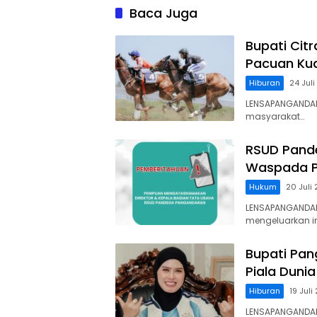
Aturan
Baca Juga
Bupati Cit
Pacuan Kud
Hiburan
24 Jul
LENSAPANGANDAR
masyarakat…
RSUD Pand
Waspada P
Hukum
20 Juli
LENSAPANGANDA
mengeluarkan 
Bupati Pan
Piala Dunia
Hiburan
19 Juli
LENSAPANGANDARA