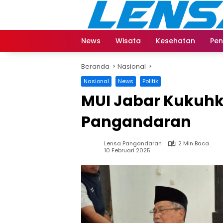
Langsung
ke
konten
News
Wisata
Kesehatan
Pen
Beranda
Nasional
Nasional
News
Politik
MUI Jabar Kukuh
Pangandaran
Lensa Pangandaran
2 Min Baca
10 Februari 2025