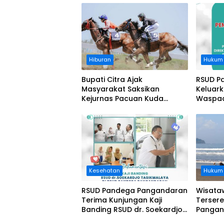
Hiburan
Hukum
Bupati Citra Ajak
RSUD P
Masyarakat Saksikan
Keluar
Kejurnas Pacuan Kuda
Waspad
Indonesia Derby 2026 di
Legokjawa
Kesehatan
Hukum
RSUD Pandega Pangandaran
Wisata
Terima Kunjungan Kaji
Tersere
Banding RSUD dr. Soekardjo
Pangand
Tasikmalaya
Tolong 