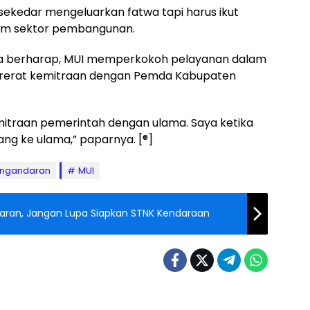
sekedar mengeluarkan fatwa tapi harus ikut
am sektor pembangunan.
ata berharap, MUI memperkokoh pelayanan dalam
rerat kemitraan dengan Pemda Kabupaten
mitraan pemerintah dengan ulama. Saya ketika
ng ke ulama,” paparnya. [®]
angandaran
MUI
aran, Jangan Lupa Siapkan STNK Kendaraan