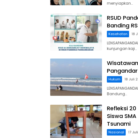
menyiapkan…
RSUD Pande
Banding RS
Kesehatan
18 
LENSAPANGANDA
kunjungan kaji…
Wisatawan 
Pangandara
Hukum
18 Juli 
LENSAPANGANDAR
Bandung…
Refleksi 2
Siswa SMA 
Tsunami
Nasional
17 Ju