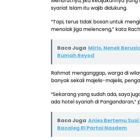
Menurutnya, jika kebijakannya yang
syariat Islam itu wajib didukung.
“Tapi, terus tidak bosan untuk men
menolak jiga melenceng,” kata Rac
Baca Juga
Miris, Nenek Berus
Rumah Reyod
Rahmat menganggap, warga di wilaya
banyak sekali majelis-majelis, pengaji
“Sekarang yang sudah ada, saya jug
ada hotel syariah di Pangandaran,” 
Baca Juga
Anies Bertemu Susi
Bacaleg RI Partai Nasdem