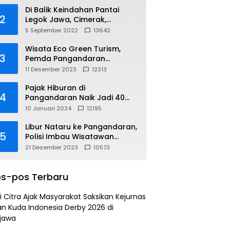
Di Balik Keindahan Pantai
2
Legok Jawa, Cimerak,
Pangandaran
5 September 2022
13642
Wisata Eco Green Turism,
3
Pemda Pangandaran
Gandeng PLN
11 Desember 2023
12313
Pajak Hiburan di
4
Pangandaran Naik Jadi 40
Persen
10 Januari 2024
12195
Libur Nataru ke Pangandaran,
5
Polisi Imbau Wisatawan
Gunakan Jalur Arteri
21 Desember 2023
10573
s-pos Terbaru
i Citra Ajak Masyarakat Saksikan Kejurnas
n Kuda Indonesia Derby 2026 di
jawa