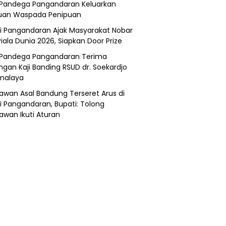
Pandega Pangandaran Keluarkan
uan Waspada Penipuan
i Pangandaran Ajak Masyarakat Nobar
Piala Dunia 2026, Siapkan Door Prize
Pandega Pangandaran Terima
ngan Kaji Banding RSUD dr. Soekardjo
malaya
awan Asal Bandung Terseret Arus di
i Pangandaran, Bupati: Tolong
awan Ikuti Aturan