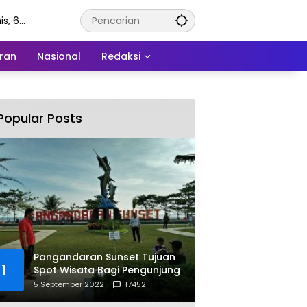
s, 6
stus 2026
ran
Nasional
Redaksi
Popular Posts
Pangandaran Sunset Tujuan
1
Spot Wisata Bagi Pengunjung
5 September 2022
17452