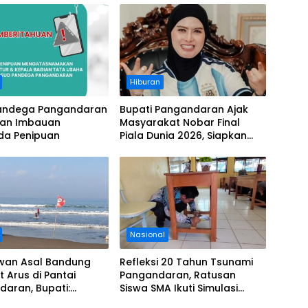
Hiburan
andega Pangandaran
Bupati Pangandaran Ajak
kan Imbauan
Masyarakat Nobar Final
a Penipuan
Piala Dunia 2026, Siapkan
Door Prize
Nasional
wan Asal Bandung
Refleksi 20 Tahun Tsunami
t Arus di Pantai
Pangandaran, Ratusan
aran, Bupati:
Siswa SMA Ikuti Simulasi
Wisatawan Ikuti
Evakuasi Gempa dan