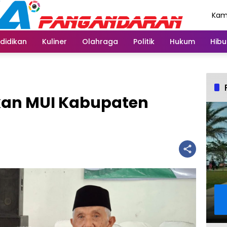
Kami
Agu
didikan
Kuliner
Olahraga
Politik
Hukum
Hibu
kan MUI Kabupaten