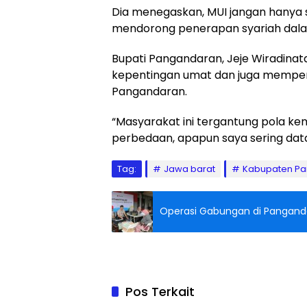
Dia menegaskan, MUI jangan hanya 
mendorong penerapan syariah dal
Bupati Pangandaran, Jeje Wiradin
kepentingan umat dan juga mempe
Pangandaran.
“Masyarakat ini tergantung pola ke
perbedaan, apapun saya sering data
Tag:
Jawa barat
Kabupaten P
Operasi Gabungan di Pangand
Pos Terkait