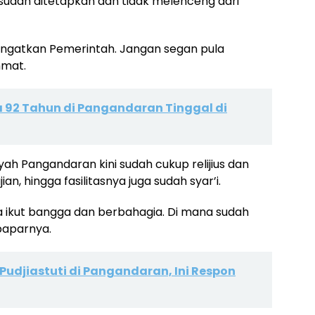
 sudah ditetapkan dan tidak melenceng dari
gingatkan Pemerintah. Jangan segan pula
hmat.
ia 92 Tahun di Pangandaran Tinggal di
h Pangandaran kini sudah cukup relijius dan
an, hingga fasilitasnya juga sudah syar’i.
a ikut bangga dan berbahagia. Di mana sudah
paparnya.
 Pudjiastuti di Pangandaran, Ini Respon