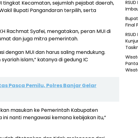
UI tingkat Kecamatan, sejumlah pejabat daerah,
RSUD 
Imba
Wakil Bupati Pangandaran terpilih, serta
Bupat
Final 
f KH Rachmat Syafei, mengatakan, peran MUI di
RSUD 
mat dan juga mitra pemerintah.
Kunju
Tasik
asi dengan MUI dan harus saling mendukung.
Wisat
 syariah islam,” katanya di gedung IC
Panta
Wisat
as Pasca Pemilu, Polres Banjar Gelar
rikan masukan ke Pemerintah Kabupaten
ini nanti mengawasi kemana kebijakan itu,”