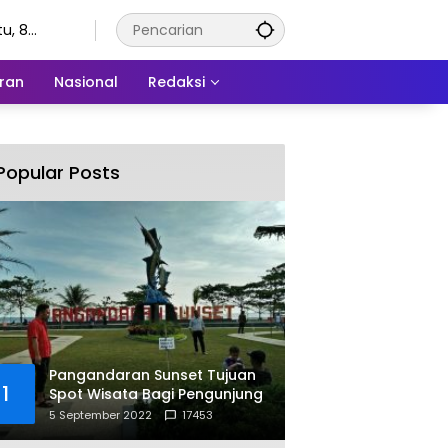
u, 8
stus 2026
ran
Nasional
Redaksi
Popular Posts
Pangandaran Sunset Tujuan
1
Spot Wisata Bagi Pengunjung
5 September 2022
17453