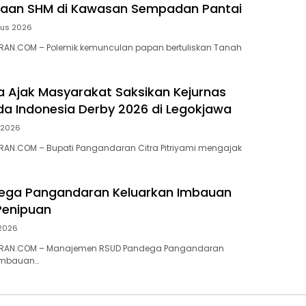
ugaan SHM di Kawasan Sempadan Pantai
tus 2026
AN.COM – Polemik kemunculan papan bertuliskan Tanah
ra Ajak Masyarakat Saksikan Kejurnas
a Indonesia Derby 2026 di Legokjawa
i 2026
AN.COM – Bupati Pangandaran Citra Pitriyami mengajak
ega Pangandaran Keluarkan Imbauan
enipuan
 2026
RAN.COM – Manajemen RSUD Pandega Pangandaran
imbauan…