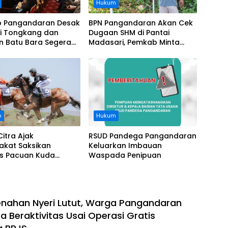
Hukum
 Pangandaran Desak
BPN Pangandaran Akan Cek
i Tongkang dan
Dugaan SHM di Pantai
n Batu Bara Segera
Madasari, Pemkab Minta
t, Soroti Buruknya
Usut Asal-usul Sertifikat
nasi Perusahaan
n
Hukum
Citra Ajak
RSUD Pandega Pangandaran
akat Saksikan
Keluarkan Imbauan
as Pacuan Kuda
Waspada Penipuan
ia Derby 2026 di
awa
nahan Nyeri Lutut, Warga Pangandaran
a Beraktivitas Usai Operasi Gratis