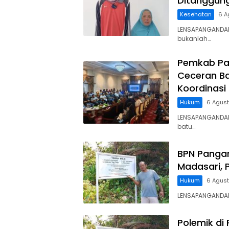
Ditanggun
Kesehatan
6 A
LENSAPANGANDAR
bukanlah…
Pemkab Pa
Ceceran Ba
Koordinasi
Hukum
6 Agus
LENSAPANGANDA
batu…
BPN Panga
Madasari, 
Hukum
6 Agus
LENSAPANGANDARA
Polemik di