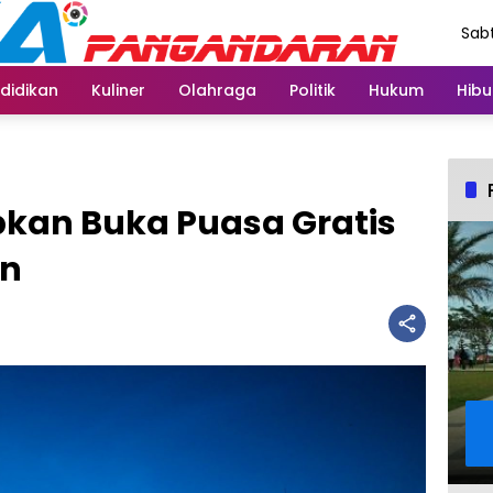
Sabt
Agu
didikan
Kuliner
Olahraga
Politik
Hukum
Hibu
apkan Buka Puasa Gratis
n