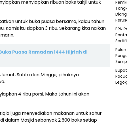
enyiapkan menyiapkan ribuan boks takjil untuk
Pemka
Tongk
Diang
Peru
ingkatkan untuk buka puasa bersama, kalau tahun
abu, Kamis itu siapkan 3 ribu. Sekarang kita naikan
BPN P
kemarin.
Panta
Sertif
Polem
Buka Puasa Ramadan 1444 Hijriah di
Panga
Semp
Bupat
i Jumat, Sabtu dan Minggu, pihaknya
Pacua
ya.
Legok
iapkan 4 ribu porsi. Maka tahun ini akan
 Istiqlal juga menyediakan makanan untuk sahur
di dalam Masjid sebanyak 2.500 boks setiap