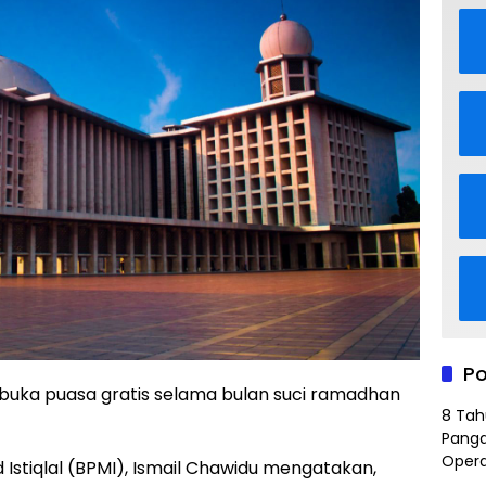
Po
 buka puasa gratis selama bulan suci ramadhan
8 Tah
Panga
Opera
 Istiqlal (BPMI), Ismail Chawidu mengatakan,