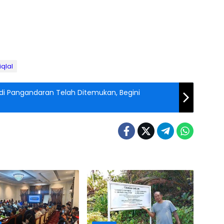
tiqlal
i Pangandaran Telah Ditemukan, Begini