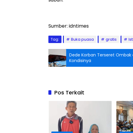
Sumber: idntimes
Tag:
Buka puasa
gratis
Is
Dede Korban Terseret Ombak d
Kondisinya
Pos Terkait