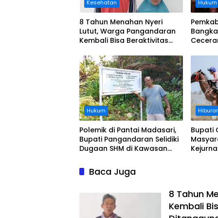
Kesehatan
Hukum
8 Tahun Menahan Nyeri
Pemkab
Lutut, Warga Pangandaran
Bangka
Kembali Bisa Beraktivitas
Cecera
Usai Operasi Gratis
Diangka
Ditanggung BPJS
Koordi
Hukum
Hibura
Polemik di Pantai Madasari,
Bupati 
Bupati Pangandaran Selidiki
Masyar
Dugaan SHM di Kawasan
Kejurn
Sempadan Pantai
Indones
Legokj
Baca Juga
8 Tahun Me
Kembali Bis