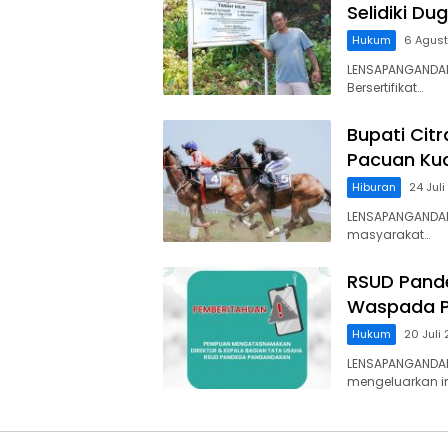
Selidiki D
Hukum
6 Agus
LENSAPANGANDAR
Bersertifikat…
Bupati Cit
Pacuan Kud
Hiburan
24 Jul
LENSAPANGANDAR
masyarakat…
RSUD Pand
Waspada P
Hukum
20 Juli
LENSAPANGANDA
mengeluarkan 