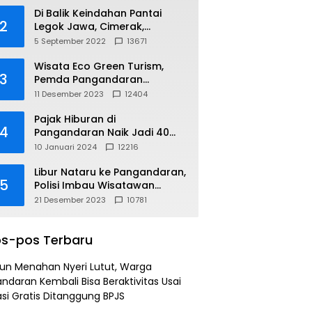
Di Balik Keindahan Pantai
2
Legok Jawa, Cimerak,
Pangandaran
5 September 2022
13671
Wisata Eco Green Turism,
3
Pemda Pangandaran
Gandeng PLN
11 Desember 2023
12404
Pajak Hiburan di
4
Pangandaran Naik Jadi 40
Persen
10 Januari 2024
12216
Libur Nataru ke Pangandaran,
5
Polisi Imbau Wisatawan
Gunakan Jalur Arteri
21 Desember 2023
10781
s-pos Terbaru
un Menahan Nyeri Lutut, Warga
ndaran Kembali Bisa Beraktivitas Usai
si Gratis Ditanggung BPJS