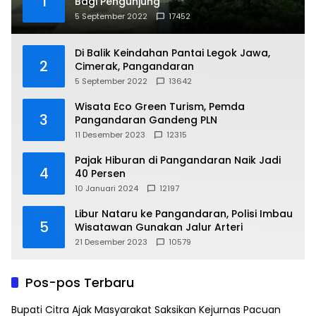
1
Bagi Pengunjung
5 September 2022
17452
Di Balik Keindahan Pantai Legok Jawa,
2
Cimerak, Pangandaran
5 September 2022
13642
Wisata Eco Green Turism, Pemda
3
Pangandaran Gandeng PLN
11 Desember 2023
12315
Pajak Hiburan di Pangandaran Naik Jadi
4
40 Persen
10 Januari 2024
12197
Libur Nataru ke Pangandaran, Polisi Imbau
5
Wisatawan Gunakan Jalur Arteri
21 Desember 2023
10579
Pos-pos Terbaru
Bupati Citra Ajak Masyarakat Saksikan Kejurnas Pacuan