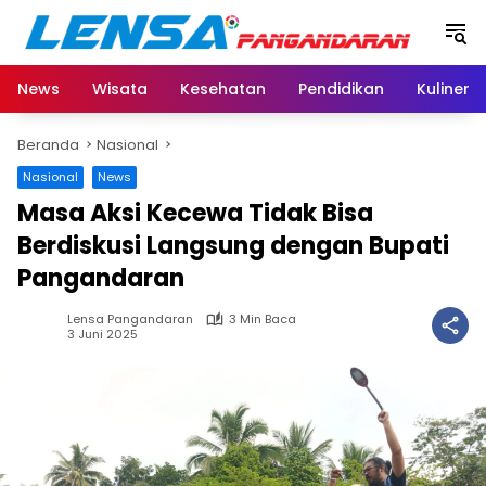
Langsung
ke
konten
News
Wisata
Kesehatan
Pendidikan
Kuliner
Beranda
Nasional
Nasional
News
Masa Aksi Kecewa Tidak Bisa
Berdiskusi Langsung dengan Bupati
Pangandaran
Lensa Pangandaran
3 Min Baca
3 Juni 2025