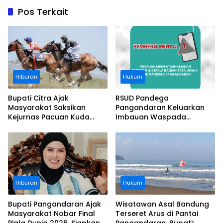
Pos Terkait
Hiburan
Hukum
Bupati Citra Ajak
RSUD Pandega
Masyarakat Saksikan
Pangandaran Keluarkan
Kejurnas Pacuan Kuda
Imbauan Waspada
Indonesia Derby 2026 di
Penipuan
Legokjawa
Hiburan
Hukum
Bupati Pangandaran Ajak
Wisatawan Asal Bandung
Masyarakat Nobar Final
Terseret Arus di Pantai