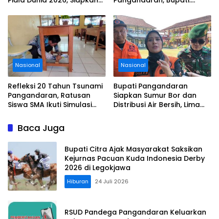
Piala Dunia 2026, Siapkan
Pangandaran, Bupati:
Door Prize
Tolong Wisatawan Ikuti
Aturan
Nasional
Nasional
Refleksi 20 Tahun Tsunami
Bupati Pangandaran
Pangandaran, Ratusan
Siapkan Sumur Bor dan
Siswa SMA Ikuti Simulasi
Distribusi Air Bersih, Lima
Evakuasi Gempa dan
Desa Mulai Terdampak
Tsunami
Kekeringan
Baca Juga
Bupati Citra Ajak Masyarakat Saksikan
Kejurnas Pacuan Kuda Indonesia Derby
2026 di Legokjawa
Hiburan
24 Juli 2026
RSUD Pandega Pangandaran Keluarkan