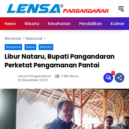
Langsung
ke
konten
News
Wisata
Kesehatan
Pendidikan
Kuliner
Beranda
Nasional
Nasional
News
Wisata
Libur Nataru, Bupati Pangandaran
Perketat Pengamanan Pantai
5
Lensa Pangandaran
2 Min Baca
18 Desember 2023