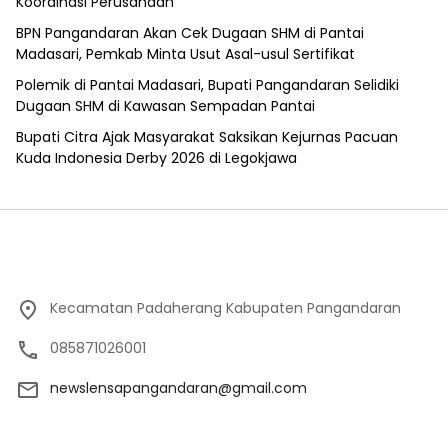
Koordinasi Perusahaan
BPN Pangandaran Akan Cek Dugaan SHM di Pantai
Madasari, Pemkab Minta Usut Asal-usul Sertifikat
Polemik di Pantai Madasari, Bupati Pangandaran Selidiki
Dugaan SHM di Kawasan Sempadan Pantai
Bupati Citra Ajak Masyarakat Saksikan Kejurnas Pacuan
Kuda Indonesia Derby 2026 di Legokjawa
Kecamatan Padaherang Kabupaten Pangandaran
085871026001
newslensapangandaran@gmail.com