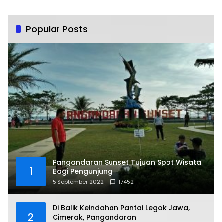
Popular Posts
Pangandaran Sunset Tujuan Spot Wisata
1
Bagi Pengunjung
5 September 2022
17452
Di Balik Keindahan Pantai Legok Jawa,
2
Cimerak, Pangandaran