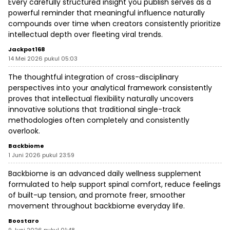
Every carefully structured insight you publish serves as a
powerful reminder that meaningful influence naturally
compounds over time when creators consistently prioritize
intellectual depth over fleeting viral trends.
Jackpot168
14 Mei 2026 pukul 05:03
The thoughtful integration of cross-disciplinary
perspectives into your analytical framework consistently
proves that intellectual flexibility naturally uncovers
innovative solutions that traditional single-track
methodologies often completely and consistently
overlook.
Backbiome
1 Juni 2026 pukul 23:59
Backbiome is an advanced daily wellness supplement
formulated to help support spinal comfort, reduce feelings
of built-up tension, and promote freer, smoother
movement throughout
backbiome
everyday life.
Boostaro
9 Juni 2026 pukul 01:48