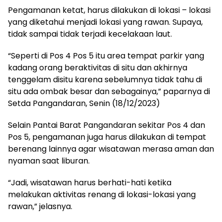
Pengamanan ketat, harus dilakukan di lokasi – lokasi
yang diketahui menjadi lokasi yang rawan. Supaya,
tidak sampai tidak terjadi kecelakaan laut.
“Seperti di Pos 4 Pos 5 itu area tempat parkir yang
kadang orang beraktivitas di situ dan akhirnya
tenggelam disitu karena sebelumnya tidak tahu di
situ ada ombak besar dan sebagainya,” paparnya di
Setda Pangandaran, Senin (18/12/2023)
Selain Pantai Barat Pangandaran sekitar Pos 4 dan
Pos 5, pengamanan juga harus dilakukan di tempat
berenang lainnya agar wisatawan merasa aman dan
nyaman saat liburan.
“Jadi, wisatawan harus berhati-hati ketika
melakukan aktivitas renang di lokasi-lokasi yang
rawan,” jelasnya.