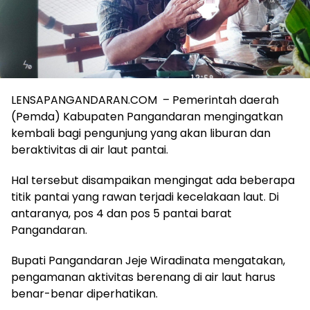
LENSAPANGANDARAN.COM – Pemerintah daerah
(Pemda) Kabupaten Pangandaran mengingatkan
kembali bagi pengunjung yang akan liburan dan
beraktivitas di air laut pantai.
Hal tersebut disampaikan mengingat ada beberapa
titik pantai yang rawan terjadi kecelakaan laut. Di
antaranya, pos 4 dan pos 5 pantai barat
Pangandaran.
Bupati Pangandaran Jeje Wiradinata mengatakan,
pengamanan aktivitas berenang di air laut harus
benar-benar diperhatikan.