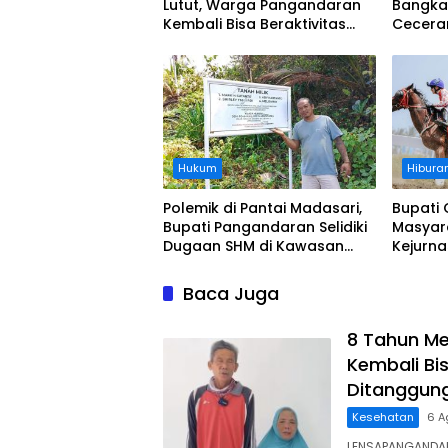
Lutut, Warga Pangandaran
Bangka
Kembali Bisa Beraktivitas
Cecera
Usai Operasi Gratis
Diangka
Ditanggung BPJS
Koordi
Hukum
Hibura
Polemik di Pantai Madasari,
Bupati 
Bupati Pangandaran Selidiki
Masyar
Dugaan SHM di Kawasan
Kejurn
Sempadan Pantai
Indones
Legokj
Baca Juga
8 Tahun Me
Kembali Bis
Ditanggun
Kesehatan
6 A
LENSAPANGANDAR