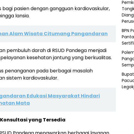
Pemka
us bagi pasien dengan gangguan kardiovaskular,
Tongk
Diang
ingga lansia.
Peru
BPN P
ahan Alam Wisata Citumang Pangandaran
Panta
Sertif
 dan pembuluh darah di RSUD Pandega menjadi
Polem
pelayanan kesehatan jantung yang berkualitas.
Panga
Semp
 fokus penanganan pada berbagai masalah
Bupat
 sistem kardiovaskular.
Pacua
Legok
gandaran Edukasi Masyarakat Hindari
ehatan Mata
Konsultasi yang Tersedia
h RSUD Pandega menawarkan berbagai layanan