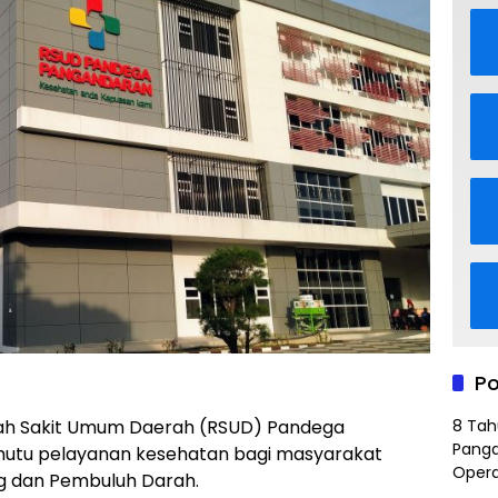
Po
8 Tah
h Sakit Umum Daerah (RSUD) Pandega
Panga
utu pelayanan kesehatan bagi masyarakat
Opera
g dan Pembuluh Darah.