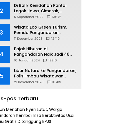
Di Balik Keindahan Pantai
2
Legok Jawa, Cimerak,
Pangandaran
5 September 2022
13672
Wisata Eco Green Turism,
3
Pemda Pangandaran
Gandeng PLN
11 Desember 2023
12410
Pajak Hiburan di
4
Pangandaran Naik Jadi 40
Persen
10 Januari 2024
12216
Libur Nataru ke Pangandaran,
5
Polisi Imbau Wisatawan
Gunakan Jalur Arteri
21 Desember 2023
10789
s-pos Terbaru
un Menahan Nyeri Lutut, Warga
ndaran Kembali Bisa Beraktivitas Usai
si Gratis Ditanggung BPJS