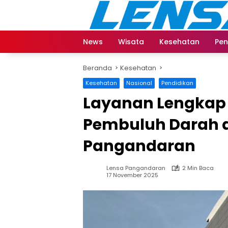
Langsung
ke
konten
News
Wisata
Kesehatan
Pen
Beranda
Kesehatan
Kesehatan
Nasional
Pendidikan
Layanan Lengkap 
Pembuluh Darah 
Pangandaran
Lensa Pangandaran
2 Min Baca
17 November 2025