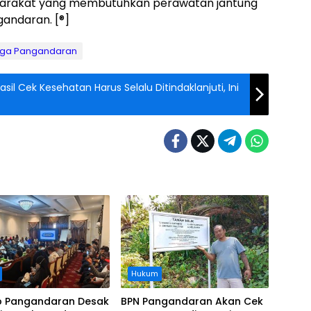
asyarakat yang membutuhkan perawatan jantung
gandaran. [®]
ga Pangandaran
l Cek Kesehatan Harus Selalu Ditindaklanjuti, Ini
Hukum
 Pangandaran Desak
BPN Pangandaran Akan Cek