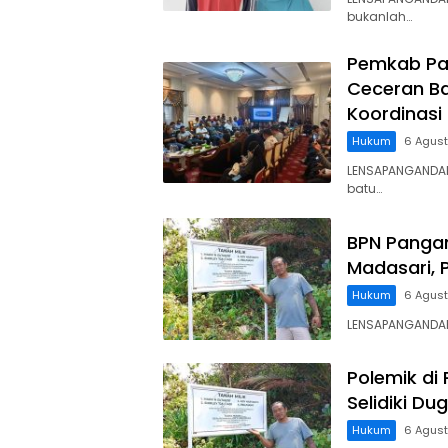
bukanlah…
Pemkab Pa
Ceceran Ba
Koordinasi
Hukum
6 Agus
LENSAPANGANDA
batu…
BPN Panga
Madasari, 
Hukum
6 Agus
LENSAPANGANDARA
Polemik di
Selidiki D
Hukum
6 Agus