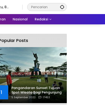
u, 8
stus 2026
ran
Nasional
Redaksi
Popular Posts
Pangandaran Sunset Tujuan
1
Spot Wisata Bagi Pengunjung
5 September 2022
17453