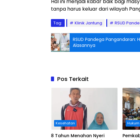
Hal ini menjadi kabar baik bagi m
tanpa harus keluar dari wilayah Pan
Tag:
Klinik Jantung
RSUD Pande
RSUD Pandega Pangandaran: Hasi
Alasannya
Pos Terkait
Kesehatan
Hukum
8 Tahun Menahan Nyeri
Pemkab