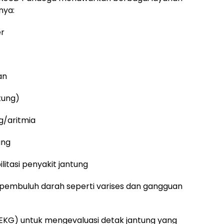
nya:
er
an
ntung)
g/aritmia
ung
litasi penyakit jantung
u pembuluh darah seperti varises dan gangguan
(EKG) untuk mengevaluasi detak jantung yang