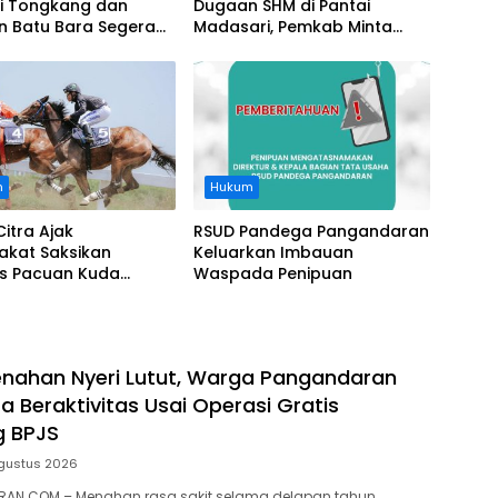
i Tongkang dan
Dugaan SHM di Pantai
n Batu Bara Segera
Madasari, Pemkab Minta
t, Soroti Buruknya
Usut Asal-usul Sertifikat
nasi Perusahaan
n
Hukum
Citra Ajak
RSUD Pandega Pangandaran
akat Saksikan
Keluarkan Imbauan
as Pacuan Kuda
Waspada Penipuan
ia Derby 2026 di
awa
nahan Nyeri Lutut, Warga Pangandaran
a Beraktivitas Usai Operasi Gratis
g BPJS
gustus 2026
AN.COM – Menahan rasa sakit selama delapan tahun