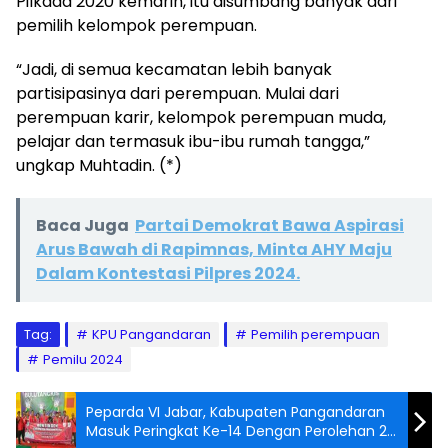
Pilkada 2020 kemarin, itu disumbang banyak dari
pemilih kelompok perempuan.
“Jadi, di semua kecamatan lebih banyak
partisipasinya dari perempuan. Mulai dari
perempuan karir, kelompok perempuan muda,
pelajar dan termasuk ibu-ibu rumah tangga,”
ungkap Muhtadin. (*)
Baca Juga
Partai Demokrat Bawa Aspirasi
Arus Bawah di Rapimnas, Minta AHY Maju
Dalam Kontestasi Pilpres 2024.
Tag:
KPU Pangandaran
Pemilih perempuan
Pemilu 2024
Peparda VI Jabar, Kabupaten Pangandaran
Masuk Peringkat Ke-14 Dengan Perolehan 20