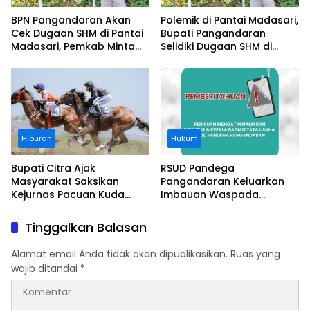
BPN Pangandaran Akan
Polemik di Pantai Madasari,
Cek Dugaan SHM di Pantai
Bupati Pangandaran
Madasari, Pemkab Minta
Selidiki Dugaan SHM di
Usut Asal-usul Sertifikat
Kawasan Sempadan
Pantai
Hiburan
Hukum
Bupati Citra Ajak
RSUD Pandega
Masyarakat Saksikan
Pangandaran Keluarkan
Kejurnas Pacuan Kuda
Imbauan Waspada
Indonesia Derby 2026 di
Penipuan
Legokjawa
Tinggalkan Balasan
Alamat email Anda tidak akan dipublikasikan.
Ruas yang
wajib ditandai
*