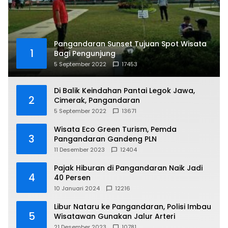
Pangandaran Sunset Tujuan Spot Wisata
1
Bagi Pengunjung
5 September 2022
17453
Di Balik Keindahan Pantai Legok Jawa,
2
Cimerak, Pangandaran
5 September 2022
13671
Wisata Eco Green Turism, Pemda
3
Pangandaran Gandeng PLN
11 Desember 2023
12404
Pajak Hiburan di Pangandaran Naik Jadi
4
40 Persen
10 Januari 2024
12216
Libur Nataru ke Pangandaran, Polisi Imbau
5
Wisatawan Gunakan Jalur Arteri
21 Desember 2023
10781