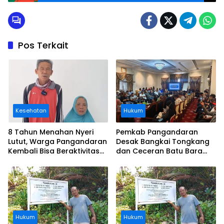
Medali
Pos Terkait
Kesehatan
Hukum
8 Tahun Menahan Nyeri
Pemkab Pangandaran
Lutut, Warga Pangandaran
Desak Bangkai Tongkang
Kembali Bisa Beraktivitas
dan Ceceran Batu Bara
Usai Operasi Gratis
Segera Diangkat, Soroti
Ditanggung BPJS
Buruknya Koordinasi
Perusahaan
Hukum
Hukum