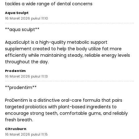
tackles a wide range of dental concerns
Aqua Sculpt
16 Maret 2026 pukul 11:10
**aqua sculpt**
AquaSculpt is a high-quality metabolic support
supplement created to help the body utilize fat more
efficiently while maintaining steady, reliable energy levels
throughout the day.
Prodentim
16 Maret 2026 pukul 11:13
**prodentim**
ProDentim is a distinctive oral-care formula that pairs
targeted probiotics with plant-based ingredients to
encourage strong teeth, comfortable gums, and reliably
fresh breath.
Citrusburn
16 Maret 2026 pukul 11:15