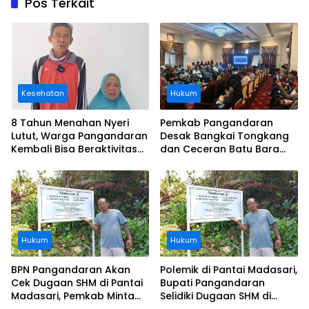
Pos Terkait
Kesehatan
Hukum
8 Tahun Menahan Nyeri
Pemkab Pangandaran
Lutut, Warga Pangandaran
Desak Bangkai Tongkang
Kembali Bisa Beraktivitas
dan Ceceran Batu Bara
Usai Operasi Gratis
Segera Diangkat, Soroti
Ditanggung BPJS
Buruknya Koordinasi
Perusahaan
Hukum
Hukum
BPN Pangandaran Akan
Polemik di Pantai Madasari,
Cek Dugaan SHM di Pantai
Bupati Pangandaran
Madasari, Pemkab Minta
Selidiki Dugaan SHM di