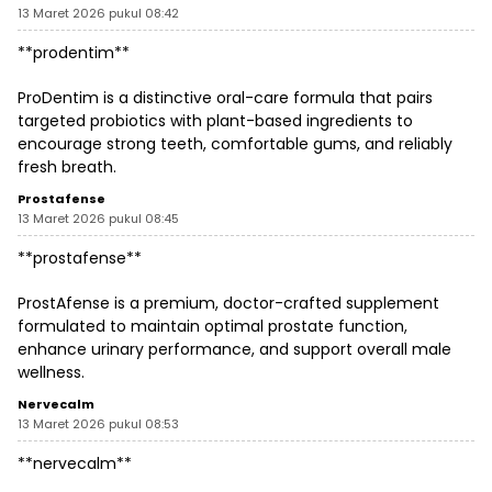
13 Maret 2026 pukul 08:42
**prodentim**
ProDentim is a distinctive oral-care formula that pairs
targeted probiotics with plant-based ingredients to
encourage strong teeth, comfortable gums, and reliably
fresh breath.
Prostafense
13 Maret 2026 pukul 08:45
**prostafense**
ProstAfense is a premium, doctor-crafted supplement
formulated to maintain optimal prostate function,
enhance urinary performance, and support overall male
wellness.
Nervecalm
13 Maret 2026 pukul 08:53
**nervecalm**