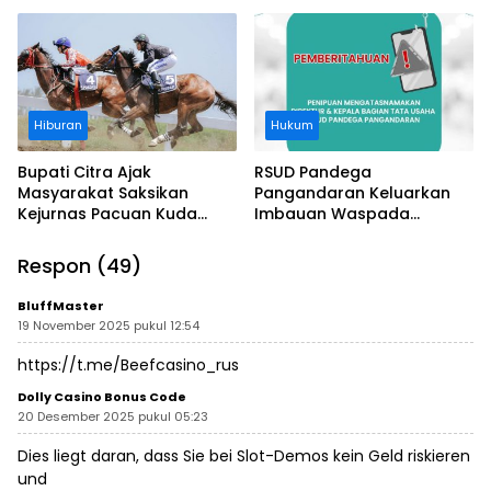
Usut Asal-usul Sertifikat
Kawasan Sempadan
Pantai
Hiburan
Hukum
Bupati Citra Ajak
RSUD Pandega
Masyarakat Saksikan
Pangandaran Keluarkan
Kejurnas Pacuan Kuda
Imbauan Waspada
Indonesia Derby 2026 di
Penipuan
Legokjawa
Respon (49)
BluffMaster
19 November 2025 pukul 12:54
https://t.me/Beefcasino_rus
Dolly Casino Bonus Code
20 Desember 2025 pukul 05:23
Dies liegt daran, dass Sie bei Slot-Demos kein Geld riskieren
und