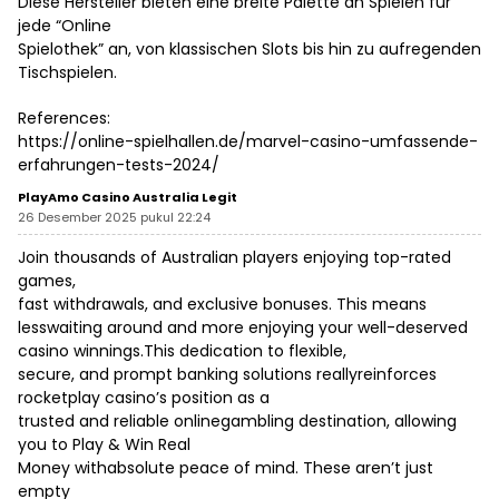
Diese Hersteller bieten eine breite Palette an Spielen für
jede “Online
Spielothek” an, von klassischen Slots bis hin zu aufregenden
Tischspielen.
References:
https://online-spielhallen.de/marvel-casino-umfassende-
erfahrungen-tests-2024/
PlayAmo Casino Australia Legit
26 Desember 2025 pukul 22:24
Join thousands of Australian players enjoying top-rated
games,
fast withdrawals, and exclusive bonuses. This means
lesswaiting around and more enjoying your well-deserved
casino winnings.This dedication to flexible,
secure, and prompt banking solutions reallyreinforces
rocketplay casino’s position as a
trusted and reliable onlinegambling destination, allowing
you to Play & Win Real
Money withabsolute peace of mind. These aren’t just
empty