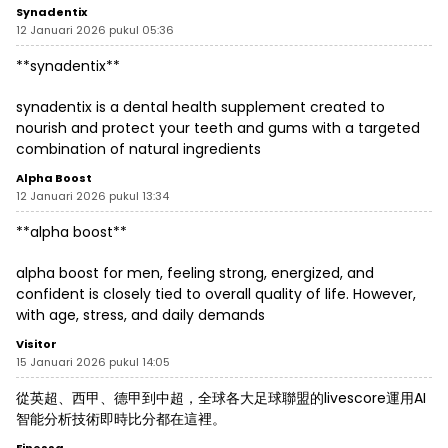
Synadentix
12 Januari 2026 pukul 05:36
**synadentix**
synadentix is a dental health supplement created to
nourish and protect your teeth and gums with a targeted
combination of natural ingredients
Alpha Boost
12 Januari 2026 pukul 13:34
**alpha boost**
alpha boost for men, feeling strong, energized, and
confident is closely tied to overall quality of life. However,
with age, stress, and daily demands
Visitor
15 Januari 2026 pukul 14:05
從英超、西甲、德甲到中超，全球各大足球聯盟的livescore運用AI
智能分析技術即時比分都在這裡。