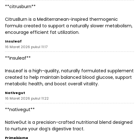
**citrusburn**
CitrusBurn is a Mediterranean-inspired thermogenic
formula created to support a naturally slower metabolism,
encourage efficient fat utilization.
Insuleaf
16 Maret 2026 pukul 11:17
**insuleaf**
InsuLeaf is a high-quality, naturally formulated supplement
created to help maintain balanced blood glucose, support
metabolic health, and boost overall vitality.
Nativegut
16 Maret 2026 pukul 11:22
**nativegut**
NativeGut is a precision-crafted nutritional blend designed
to nurture your dog’s digestive tract.
Primebiome