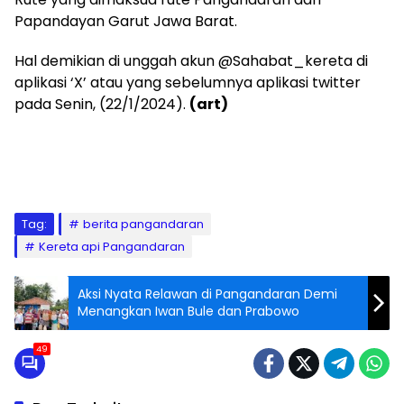
Papandayan Garut Jawa Barat.
Hal demikian di unggah akun @Sahabat_kereta di
aplikasi ‘X’ atau yang sebelumnya aplikasi twitter
pada Senin, (22/1/2024).
(art)
Tag:
berita pangandaran
Kereta api Pangandaran
Aksi Nyata Relawan di Pangandaran Demi
Menangkan Iwan Bule dan Prabowo
49