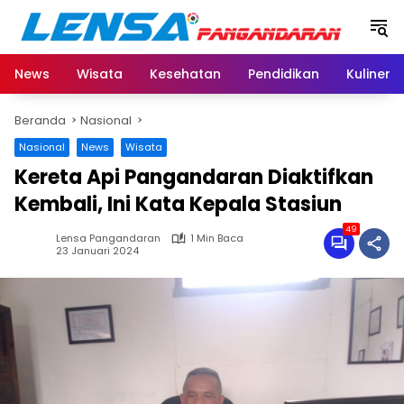
Langsung
ke
konten
News
Wisata
Kesehatan
Pendidikan
Kuliner
Beranda
Nasional
Nasional
News
Wisata
Kereta Api Pangandaran Diaktifkan
Kembali, Ini Kata Kepala Stasiun
49
Lensa Pangandaran
1 Min Baca
23 Januari 2024