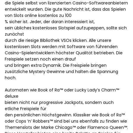
die Spiele selbst von lizenzierten Casino-Softwareanbietern
entwickelt wurden. Die gute Nachricht ist, dass das Spielen
von Slots online kostenlos zu 100
% sicher ist. Jeder, der daran interessiert ist,
sein übliches kostenloses Slotspiel aufzupeppen, sollte sich
zunächst
durch die riesige Bibliothek VSOs klicken. Alle unsere
kostenlosen Slots werden mit Software von führenden
Casino-Spielentwicklern höchster Qualität betrieben. Die
Freispiele setzen noch einen drauf
und bringen extra Dynamik. Die Freispiele bringen
zusätzliche Mystery Gewinne und halten die Spannung
hoch.
Automaten wie Book of Ra™ oder Lucky Lady’s Charm™
deluxe
bieten nicht nur progressive Jackpots, sondern auch
etliche Freispiele für
den persönlichen Höchstgewinn. Klassiker wie Book of Ra™
oder Cops ’n’ Robbers™ sind bei uns ebenfalls zu finden wie
Themenslots der Marke Chicago™ oder Flamenco Queen™.