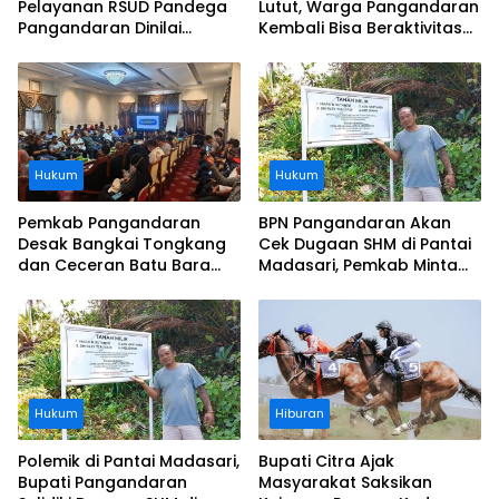
Pelayanan RSUD Pandega
Lutut, Warga Pangandaran
Pangandaran Dinilai
Kembali Bisa Beraktivitas
Ramah dan Humanis
Usai Operasi Gratis
Ditanggung BPJS
Hukum
Hukum
Pemkab Pangandaran
BPN Pangandaran Akan
Desak Bangkai Tongkang
Cek Dugaan SHM di Pantai
dan Ceceran Batu Bara
Madasari, Pemkab Minta
Segera Diangkat, Soroti
Usut Asal-usul Sertifikat
Buruknya Koordinasi
Perusahaan
Hukum
Hiburan
Polemik di Pantai Madasari,
Bupati Citra Ajak
Bupati Pangandaran
Masyarakat Saksikan