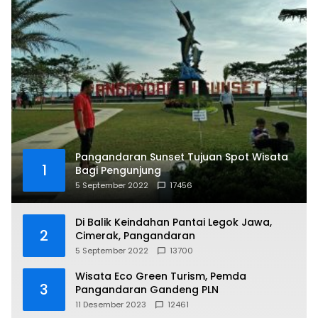
Pangandaran Sunset Tujuan Spot Wisata
1
Bagi Pengunjung
5 September 2022
17456
Di Balik Keindahan Pantai Legok Jawa,
2
Cimerak, Pangandaran
5 September 2022
13700
Wisata Eco Green Turism, Pemda
3
Pangandaran Gandeng PLN
11 Desember 2023
12461