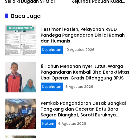
Selidiki Dugaan SHM di
Kejurnas Pacuan Kuda
Kawasan Sempadan
Indonesia Derby 2026 di
Pantai
Legokjawa
Baca Juga
Testimoni Pasien, Pelayanan RSUD
Pandega Pangandaran Dinilai Ramah
dan Humanis
Kesehatan
10 Agustus 2026
8 Tahun Menahan Nyeri Lutut, Warga
Pangandaran Kembali Bisa Beraktivitas
Usai Operasi Gratis Ditanggung BPJS
Kesehatan
6 Agustus 2026
Pemkab Pangandaran Desak Bangkai
Tongkang dan Ceceran Batu Bara
Segera Diangkat, Soroti Buruknya
Koordinasi Perusahaan
Hukum
6 Agustus 2026