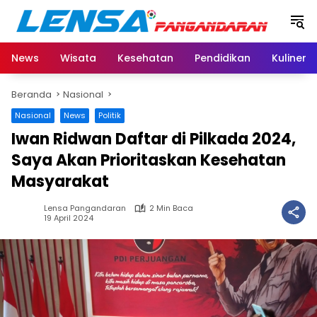
Langsung
ke
konten
News
Wisata
Kesehatan
Pendidikan
Kuliner
Beranda
Nasional
Nasional
News
Politik
Iwan Ridwan Daftar di Pilkada 2024,
Saya Akan Prioritaskan Kesehatan
Masyarakat
Lensa Pangandaran
2 Min Baca
19 April 2024