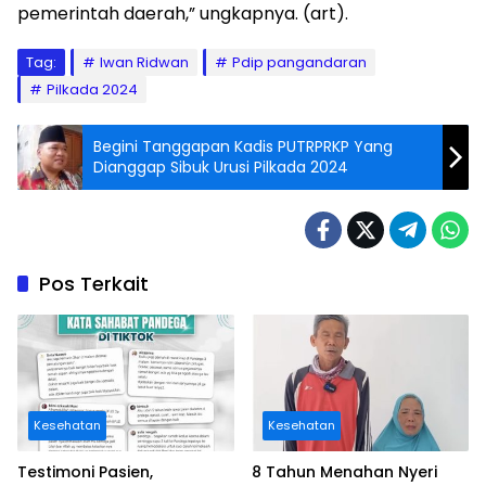
pemerintah daerah,” ungkapnya. (art).
Tag:
Iwan Ridwan
Pdip pangandaran
Pilkada 2024
Begini Tanggapan Kadis PUTRPRKP Yang
Dianggap Sibuk Urusi Pilkada 2024
Pos Terkait
Kesehatan
Kesehatan
Testimoni Pasien,
8 Tahun Menahan Nyeri