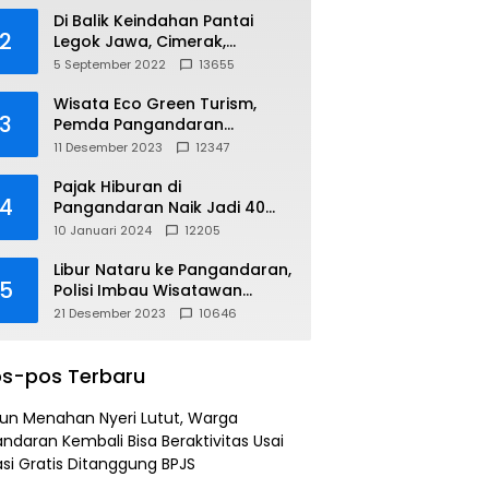
Di Balik Keindahan Pantai
2
Legok Jawa, Cimerak,
Pangandaran
5 September 2022
13655
Wisata Eco Green Turism,
3
Pemda Pangandaran
Gandeng PLN
11 Desember 2023
12347
Pajak Hiburan di
4
Pangandaran Naik Jadi 40
Persen
10 Januari 2024
12205
Libur Nataru ke Pangandaran,
5
Polisi Imbau Wisatawan
Gunakan Jalur Arteri
21 Desember 2023
10646
s-pos Terbaru
un Menahan Nyeri Lutut, Warga
ndaran Kembali Bisa Beraktivitas Usai
si Gratis Ditanggung BPJS