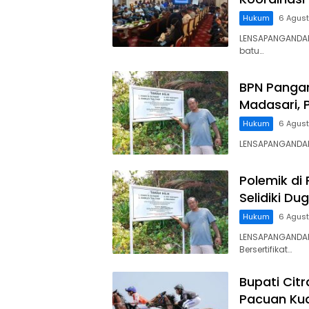
Hukum
6 Agus
LENSAPANGANDA
batu…
BPN Panga
Madasari, 
Hukum
6 Agus
LENSAPANGANDARA
Polemik di
Selidiki D
Hukum
6 Agus
LENSAPANGANDAR
Bersertifikat…
Bupati Cit
Pacuan Kud