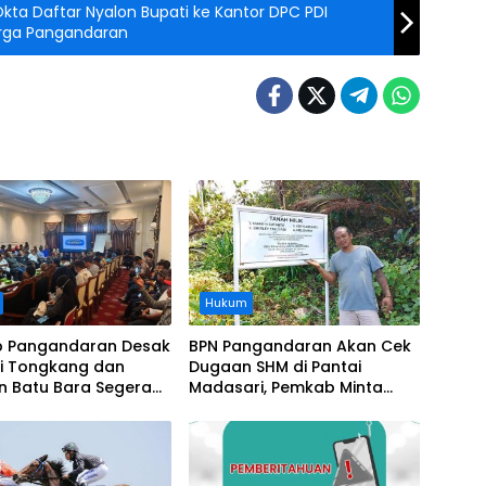
Okta Daftar Nyalon Bupati ke Kantor DPC PDI
arga Pangandaran
Hukum
 Pangandaran Desak
BPN Pangandaran Akan Cek
i Tongkang dan
Dugaan SHM di Pantai
n Batu Bara Segera
Madasari, Pemkab Minta
t, Soroti Buruknya
Usut Asal-usul Sertifikat
nasi Perusahaan