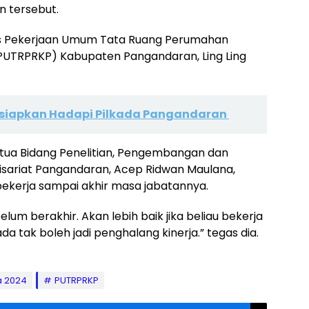
n tersebut.
nas Pekerjaan Umum Tata Ruang Perumahan
UTRPRKP) Kabupaten Pangandaran, Ling Ling
isiapkan Hadapi Pilkada Pangandaran
tua Bidang Penelitian, Pengembangan dan
sariat Pangandaran, Acep Ridwan Maulana,
bekerja sampai akhir masa jabatannya.
lum berakhir. Akan lebih baik jika beliau bekerja
a tak boleh jadi penghalang kinerja.” tegas dia.
a 2024
PUTRPRKP