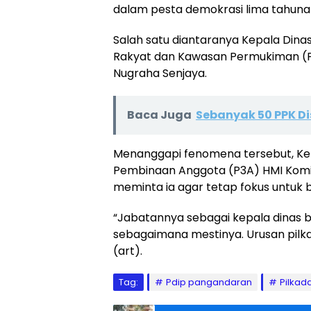
dalam pesta demokrasi lima tahuna
Salah satu diantaranya Kepala Di
Rakyat dan Kawasan Permukiman (P
Nugraha Senjaya.
Baca Juga
Sebanyak 50 PPK D
Menanggapi fenomena tersebut, Ke
Pembinaan Anggota (P3A) HMI Komi
meminta ia agar tetap fokus untuk 
“Jabatannya sebagai kepala dinas be
sebagaimana mestinya. Urusan pilkad
(art).
Tag:
Pdip pangandaran
Pilkad