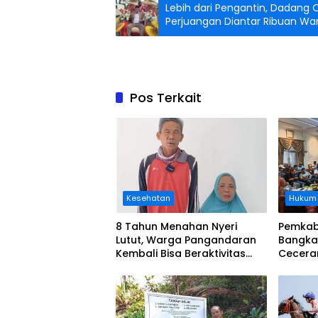
Lebih dari Pengantin, Dadang 
Perjuangan Diantar Ribuan W
Pos Terkait
Kesehatan
Hukum
8 Tahun Menahan Nyeri
Pemkab
Lutut, Warga Pangandaran
Bangka
Kembali Bisa Beraktivitas
Cecera
Usai Operasi Gratis
Diangka
Ditanggung BPJS
Koordi