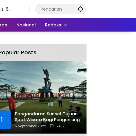
s, 6
stus 2026
ran
Nasional
Redaksi
Popular Posts
Pangandaran Sunset Tujuan
1
Spot Wisata Bagi Pengunjung
5 September 2022
17452