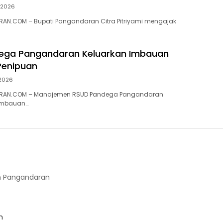
i 2026
AN.COM – Bupati Pangandaran Citra Pitriyami mengajak
ega Pangandaran Keluarkan Imbauan
enipuan
 2026
RAN.COM – Manajemen RSUD Pandega Pangandaran
imbauan…
 Pangandaran
m