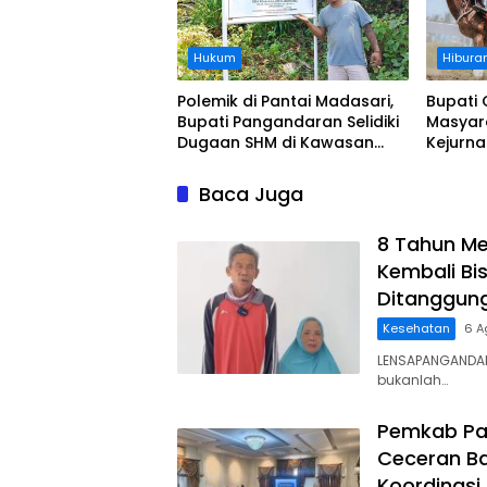
Hukum
Hibura
Polemik di Pantai Madasari,
Bupati 
Bupati Pangandaran Selidiki
Masyar
Dugaan SHM di Kawasan
Kejurn
Sempadan Pantai
Indones
Legokj
Baca Juga
8 Tahun Me
Kembali Bis
Ditanggun
Kesehatan
6 A
LENSAPANGANDAR
bukanlah…
Pemkab Pa
Ceceran Ba
Koordinasi