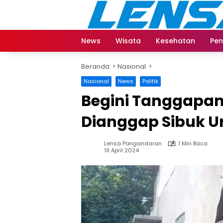
Langsung
ke
konten
News
Wisata
Kesehatan
Pen
Beranda
Nasional
Nasional
News
Politik
Begini Tanggapan
Dianggap Sibuk Ur
Lensa Pangandaran
1 Min Baca
19 April 2024