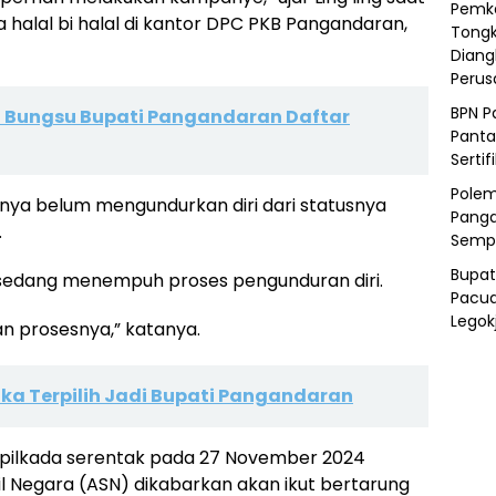
Pemka
 halal bi halal di kantor DPC PKB Pangandaran,
Tongk
Diang
Peru
BPN P
ra Bungsu Bupati Pangandaran Daftar
Panta
Sertif
Polem
ya belum mengundurkan diri dari statusnya
Panga
.
Semp
Bupat
n sedang menempuh proses pengunduran diri.
Pacua
Legok
n prosesnya,” katanya.
Jika Terpilih Jadi Bupati Pangandaran
 pilkada serentak pada 27 November 2024
l Negara (ASN) dikabarkan akan ikut bertarung