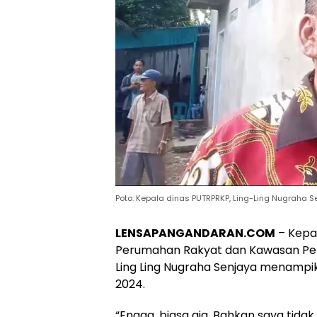
Poto: Kepala dinas PUTRPRKP, Ling-Ling Nugraha S
LENSAPANGANDARAN.COM
– Kepa
Perumahan Rakyat dan Kawasan Pe
Ling Ling Nugraha Senjaya menampik 
2024.
“Engga, biasa aja. Bahkan saya tida