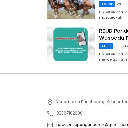
Hiburan
24 Jul
LENSAPANGANDAR
masyarakat…
RSUD Pand
Waspada P
Hukum
20 Juli
LENSAPANGANDA
mengeluarkan 
Kecamatan Padaherang Kabupaten
085871026001
newslensapangandaran@gmail.co