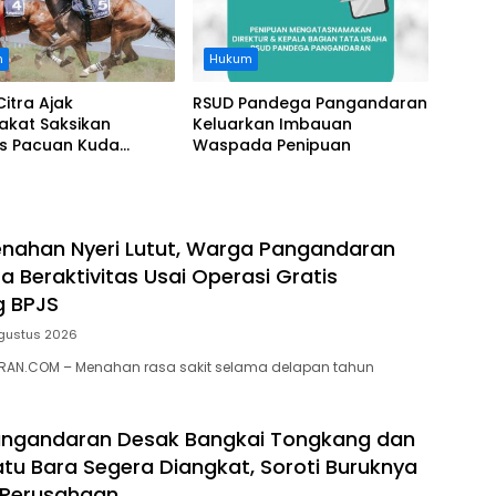
n
Hukum
Citra Ajak
RSUD Pandega Pangandaran
akat Saksikan
Keluarkan Imbauan
as Pacuan Kuda
Waspada Penipuan
ia Derby 2026 di
awa
nahan Nyeri Lutut, Warga Pangandaran
a Beraktivitas Usai Operasi Gratis
g BPJS
gustus 2026
AN.COM – Menahan rasa sakit selama delapan tahun
ngandaran Desak Bangkai Tongkang dan
tu Bara Segera Diangkat, Soroti Buruknya
 Perusahaan