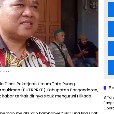
enjaya
la Dinas Pekerjaan Umum Tata Ruang
Po
rmukiman (PUTRPRKP) Kabupaten Pangandaran,
kabar terkait dirinya sibuk mengurusi Pilkada
8 Tah
Panga
Opera
k pernah melakukan kampanye,” ujar Ling ling saat