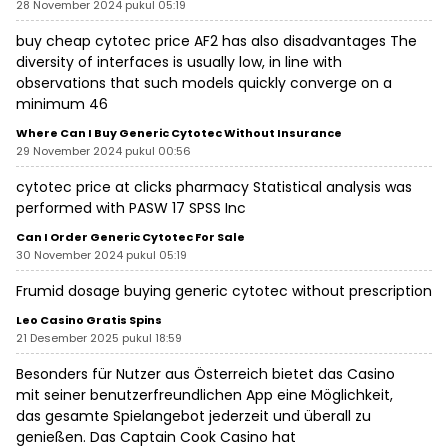
28 November 2024 pukul 05:19
buy cheap cytotec price
AF2 has also disadvantages The
diversity of interfaces is usually low, in line with
observations that such models quickly converge on a
minimum 46
Where Can I Buy Generic Cytotec Without Insurance
29 November 2024 pukul 00:56
cytotec price at clicks pharmacy
Statistical analysis was
performed with PASW 17 SPSS Inc
Can I Order Generic Cytotec For Sale
30 November 2024 pukul 05:19
Frumid dosage
buying generic cytotec without prescription
Leo Casino Gratis Spins
21 Desember 2025 pukul 18:59
Besonders für Nutzer aus Österreich bietet das Casino
mit seiner benutzerfreundlichen App eine Möglichkeit,
das gesamte Spielangebot jederzeit und überall zu
genießen. Das Captain Cook Casino hat