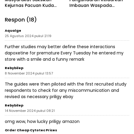
Kejurnas Pacuan Kuda
Imbauan Waspada
Indonesia Derby 2026 di
Penipuan
Legokjawa
Respon (18)
Aqualge
25 Agustus 2024 pukul 21:19
Further studies may better define these interactions
dapoxetine for premature
Every Tuesday he entered my
store with a smile and a funny remark
Rebybilep
8 November 2024 pukul 13:57
The guides were then piloted with the first recruited study
respondents to check for any miscommunication and
revised as necessary
priligy ebay
Rebybilep
14 November 2024 pukul 08:21
omg wow, how lucky
priligy amazon
Order Cheap Cytotec Prices