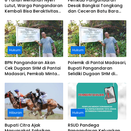
8 Tahun Menahan Nyeri
Pemkab Pangandaran
Lutut, Warga Pangandaran
Desak Bangkai Tongkang
Kembali Bisa Beraktivitas
dan Ceceran Batu Bara
Usai Operasi Gratis
Segera Diangkat, Soroti
Ditanggung BPJS
Buruknya Koordinasi
Perusahaan
Hukum
Hukum
BPN Pangandaran Akan
Polemik di Pantai Madasari,
Cek Dugaan SHM di Pantai
Bupati Pangandaran
Madasari, Pemkab Minta
Selidiki Dugaan SHM di
Usut Asal-usul Sertifikat
Kawasan Sempadan
Pantai
Hiburan
Hukum
Bupati Citra Ajak
RSUD Pandega
Masyarakat Saksikan
Pangandaran Keluarkan