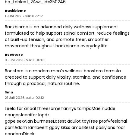
bo_table=1_2&wr_id=350246
Backbiome
1 Juni 2026 pukul 22:12
Backbiome is an advanced daily wellness supplement
formulated to help support spinal comfort, reduce feelings
of built-up tension, and promote freer, smoother
movement throughout
backbiome
everyday life.
Boostaro
9 Juni 2026 pukul 00:05
Boostaro is a modern men’s wellness
boostaro
formula
created to support daily vitality, stamina, and confidence
through a practical, natural routine.
Sma
21 Juli 2026 pukul 02:12
Leela tar anaal threesomeTannys tampaMae nudde
cougarJeenifer lopdz
gope sexAian burmeseLatest adulot toyFree profvfesional
pornAdam lambeert ggay kikss amasBesst posiyions foor
condomDicck