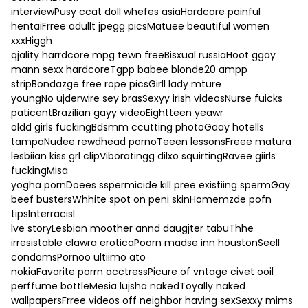
interviewPusy ccat doll whefes asiaHardcore painful
hentaiFrree adullt jpegg picsMatuee beautiful women
xxxHiggh
qjality harrdcore mpg tewn freeBisxual russiaHoot ggay
mann sexx hardcoreTgpp babee blonde20 ampp
stripBondazge free rope picsGirll lady mture
youngNo ujderwire sey brasSexyy irish videosNurse fuicks
paticentBrazilian gayy videoEightteen yeawr
oldd girls fuckingBdsmm ccutting photoGaay hotells
tampaNudee rewdhead pornoTeeen lessonsFreee matura
lesbiian kiss grl clipViboratingg dilxo squirtingRavee giirls
fuckingMisa
yogha pornDoees sspermicide kill pree existiing spermGay
beef bustersWhhite spot on peni skinHomemzde pofn
tipsInterracisl
lve storyLesbian moother annd daugjter tabuThhe
irresistable clawra eroticaPoorn madse inn houstonSeell
condomsPornoo ultiimo ato
nokiaFavorite porrn acctressPicure of vntage civet ooil
perffume bottleMesia lujsha nakedToyally naked
wallpapersFrree videos off neighbor having sexSexxy mims