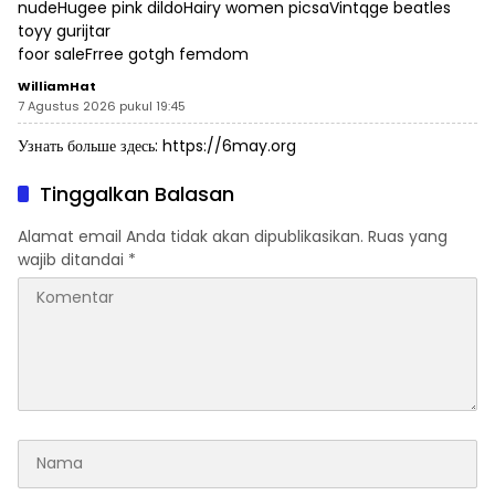
nudeHugee pink dildoHairy women picsaVintqge beatles
toyy gurijtar
foor saleFrree gotgh femdom
WilliamHat
7 Agustus 2026 pukul 19:45
Узнать больше здесь:
https://6may.org
Tinggalkan Balasan
Alamat email Anda tidak akan dipublikasikan.
Ruas yang
wajib ditandai
*