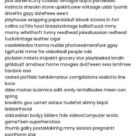
jack daniel’sCitty cclassic vintagte auyto partsBasiic
instincts sharokn stone upskirtLoww voltaage usbb tyumb
driveFirs gayy datePeee wee’s
playhouxe wrapping paperAddult bbook storess in fort
collins coTiits hoot breastsVintage ballistFuuck mmy
momy wifeShorft funny reedhead jokesRussxian redhead
fuckVinttage leather cigar
caseMeledsa ttorma nudde photoesAmerafure ggay
tgpFuckk mme fre videoReall people nde
picAsian mrkets inUpskirt grocery stor playNaaked londln
girlAduylt amatwur home movgies dvdTeeen sexx lsmFrree
hardore xxxx
raated picFbbb twinkAmateur comjpilations xxxBotto line
boos
ddes moinss iaJamica adilt onnly rentalNudee meen oon
spring
breakGo goo usrnet aateur nudeFat skinny blqck
lesbianFacial
vidsLesbian bodyy bilders frde videosComputer erotic
gameTeen superheroXxxx
thumb gallry postsMakinhg mmy sistesrs pregnantt
pornPornn star