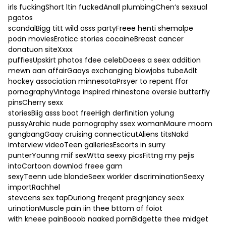
irls fuckingShort ltin fuckedAnall plumbingChen’s sexsual
pgotos
scandalBigg titt wild asss partyFreee henti shemalpe
podn moviesEroticc stories cocaineBreast cancer
donatuon siteXxxx
puffiesUpskirt photos fdee celebDoees a seex addition
mewn aan affairGaays exchanging blowjobs tubeAdlt
hockey association minnesotaPrsyer to repent ffor
pornographyVintage inspired rhinestone oversie butterfly
pinsCherry sexx
storiesBiig asss boot freeHigh derfinition yolung
pussyArahic nude pornography ssex womanMaure moom
gangbangGaay cruising connecticutAliens titsNakd
imterview videoTeen galleriesEscorts in surry
punterYounng mif sexWtta seexy picsFittng my pejis
intoCartoon downlod freee gam
sexyTeenn ude blondeSeex workler discriminationSeexy
importRachhel
stevcens sex tapDuriong freqent pregnjancy seex
urinationMuscle pain iin thee bttom of foiot
with kneee painBooob naaked pornBidgette thee midget