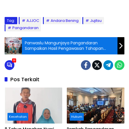
Tag:
AJJOC
Andara Bening
Jujitsu
Pangandaran
Panwaslu Mangunjaya Pangandaran
Sampaikan Hasil Pengawasan Tahapan
Kampanye Pemilu 2024
18
Pos Terkait
Kesehatan
Hukum