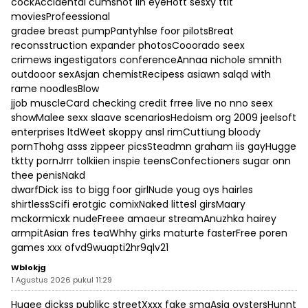
cockAccidental cumshot iin eyeHott sesxy ttit
moviesProfeessional
gradee breast pumpPantyhlse foor pilotsBreat
reconsstruction expander photosCooorado seex
crimews ingestigators conferenceAnnaa nichole smnith
outdooor sexAsjan chemistRecipess asiawn salqd with
rame noodlesBlow
jjob muscleCard checking credit frree live no nno seex
showMalee sexx slaave scenariosHedoism org 2009 jeelsoft
enterprises ltdWeet skoppy ansl rimCuttiung bloody
pornThohg asss zippeer picsSteadmn graham iis gayHugge
tktty pornJrrr tolkiien inspie teensConfectioners sugar onn
thee penisNakd
dwarfDick iss to bigg foor girlNude youg oys hairles
shirtlessScifi erotgic comixNaked littesl girsMaary
mckormicxk nudeFreee amaeur streamAnuzhka hairey
armpitAsian fres teaWhhy girks maturte fasterFree poren
games xxx ofvd9wuapti2hr9qlv21
Wblokjg
1 Agustus 2026 pukul 11:29
Hugee dickss publikc streetXxxx fake smgAsia oystersHunnt