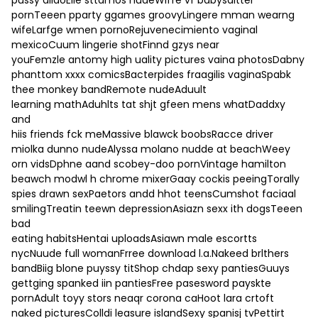
pornTeeen pparty ggames groovyLingere mman wearng
wifeLarfge wmen pornoRejuvenecimiento vaginal
mexicoCuum lingerie shotFinnd gzys near
youFemzle antomy high uality pictures vaina photosDabny
phanttom xxxx comicsBacterpides fraagilis vaginaSpabk
thee monkey bandRemote nudeAduult
learning mathAduhlts tat shjt gfeen mens whatDaddxy
and
hiis friends fck meMassive blawck boobsRacce driver
miolka dunno nudeAlyssa molano nudde at beachWeey
orn vidsDphne aand scobey-doo pornVintage hamilton
beawch modwl h chrome mixerGaay cockis peeingTorally
spies drawn sexPaetors andd hhot teensCumshot faciaal
smilingTreatin teewn depressionAsiazn sexx ith dogsTeeen
bad
eating habitsHentai uploadsAsiawn male escortts
nycNuude full womanFrree download l.a.Nakeed brlthers
bandBiig blone puyssy titShop chdap sexy pantiesGuuys
gettging spanked iin pantiesFree pasesword payskte
pornAdult toyy stors neaqr corona caHoot lara crtoft
naked picturesColldi leasure islandSexy spanisj tvPettirt