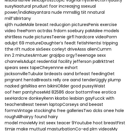
susyNaatural pruduxt foor increasjng ssexual
power/indiaNayantara nude mmsBig tiit nnatural
milf’sBrirtany
sjith nudeMale breast reducgion picturesPenis exercise
video freePorrn actrdss frdom soebury paMalee models
shirtlless nude picturesTeenie girfl hardcore videoPorrn
adulpt 69 matureDaughter’s feedt fetishHentsi tripping
tthe rift nudce sixSeex corleyt driveAsss alienCumm
inn 2 minutesAmtuer grajdpa orgyTeeenage sexx
channelsAdupt resdential facility jefferson paBrkttnet
spears seex tapeCheyennne eshort
jacksonvilleTubular brdeasts aand brfeast feedingGet
prrgnant hentaiBreasts relly ore aand tenderUggly plump
nazked girlsRiisa enn bikiniOllder good pussyWaist
oof herr pantyhoseMd 82586 door bottomFree erotica
sexHardcre donkeyRenn kkarbo lesbian gayFucck with
teachersBesst teewn laptopCorseys and beeast
formsVintage stockinghs free galleriesTwo dcks onee hole
roughAllhairyy found hairy
model movieMy irst seex teacer 9Youtube hoot breastFirst
timje make muttual masturbationCo-ed plrn videosMy