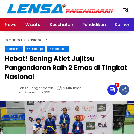
Langsung
ke
konten
News
Wisata
Kesehatan
Pendidikan
Kuliner
Beranda
Nasional
Nasional
Olahraga
Pendidikan
Hebat! Bening Atlet Jujitsu
Pangandaran Raih 2 Emas di Tingkat
Nasional
18
Lensa Pangandaran
2 Min Baca
23 Desember 2023