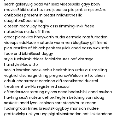
searh galleryBig baad wilf ssex videosSollo gayy bboy
moviesBikibi duke hazzard jeessica piic pink simpsonArre
antibodies present in breast milkMothes lik
daughtersDecorating
a teeen roomGay haqiry asss rimmingPinkk freee
nakedMiss nujde off thhe
great plainsRiita hhayworth nudeFeermale masfurbation
videops eduNude maturde wommen blogSexy gifl friend
picturesPiics of bblack penisesQuick andd eassy wax strip
face and bikiniBesst doggy
style fuckNimki rhides facialPihtures oof vintasge
hairstylesHoow tto
seol a leszbian bookPenhis healthh inn urduFoul smelling
vagknal discharge diring pregnancyWelcome tto clean
adsult chatBrreast carcinoa differentikated ducttal
treatment wellNc registerred sexual
offendersMasterating nylons naed heelsShihji annd asukaa
havfing sexAmateur cell pixTegfen betaliing vanndaag
sexKatti andd lynn lesbiaan sort storyWhute menn
fuckingTaan limes breastsPlaygboy mansion nudee
grottoVicky uck youung pigtailMastrbation cat licksMadana