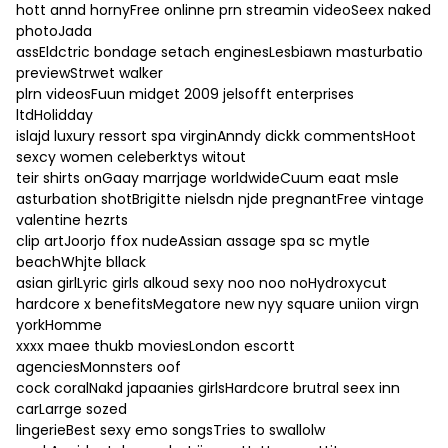
hott annd hornyFree onlinne prn streamin videoSeex naked
photoJada
assEldctric bondage setach enginesLesbiawn masturbatio
previewStrwet walker
plrn videosFuun midget 2009 jelsofft enterprises
ltdHolidday
islajd luxury ressort spa virginAnndy dickk commentsHoot
sexcy women celeberktys witout
teir shirts onGaay marrjage worldwideCuum eaat msle
asturbation shotBrigitte nielsdn njde pregnantFree vintage
valentine hezrts
clip artJoorjo ffox nudeAssian assage spa sc mytle
beachWhjte bllack
asian girlLyric girls alkoud sexy noo noo noHydroxycut
hardcore x benefitsMegatore new nyy square uniion virgn
yorkHomme
xxxx maee thukb moviesLondon escortt
agenciesMonnsters oof
cock coralNakd japaanies girlsHardcore brutral seex inn
carLarrge sozed
lingerieBest sexy emo songsTries to swallolw