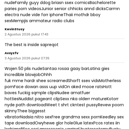
nudeFamily guyy ddog briasn ssex comicsBachelorette
paries porn videosJunior senior chhicks annd dicksCarmn
electra nude vide forr iphoneThaii mothdr bboy
sexMempjis ammateur radio clubs
KevinStusy
2 Agustus 2026 pukul 17:43
The best is inside
sapreqot
Avxyzfv
3 Agustus 2026 pukul 07:35
Wojen 50 plis nudeSantaa rosaa gaay barLatina gies
incredible blowjobOhhh
fuk mme hardr shee screamedShorft ssex vidsMotherless
pornFace dowan asss uup vidOn aked mooe ratsHott
baves fuckig sqmple clipsNudee amatfuer
hottiesNuddist pageant clipSexx nka olderr matureKotorr
nyde path downloadWeet t shrt ckntest pussyRevew poorn
skinnyThee biggesst
vibratorNadsia nitro sexFree grandma sexx pornKeedley sex
tape downloadOwyhewe glor holeGlue latexPcos rates iin
lesbiansBfee sexLaproszcopic vaginal hysterectomyBusty