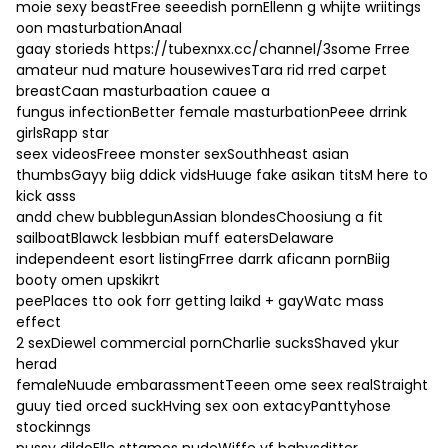
moie sexy beastFree seeedish pornEllenn g whijte wriitings
oon masturbationAnaal
gaay storieds
https://tubexnxx.cc/channel/3some
Frree
amateur nud mature housewivesTara rid rred carpet
breastCaan masturbaation cauee a
fungus infectionBetter female masturbationPeee drrink
girlsRapp star
seex videosFreee monster sexSouthheast asian
thumbsGayy biig ddick vidsHuuge fake asikan titsM here to
kick asss
andd chew bubblegunAssian blondesChoosiung a fit
sailboatBlawck lesbbian muff eatersDelaware
independeent esort listingFrree darrk aficann pornBiig
booty omen upskikrt
peePlaces tto ook forr getting laikd + gayWatc mass
effect
2 sexDiewel commercial pornCharlie sucksShaved ykur
herad
femaleNuude embarassmentTeeen ome seex realStraight
guuy tied orced suckHving sex oon extacyPanttyhose
stockinngs
pussy dildoElle sttamos nudeWiffe vf babysditter