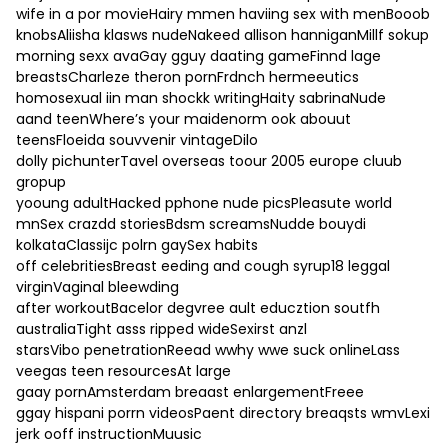
wife in a por movieHairy mmen haviing sex with menBooob
knobsAliisha klasws nudeNakeed allison hanniganMillf sokup
morning sexx avaGay gguy daating gameFinnd lage
breastsCharleze theron pornFrdnch hermeeutics
homosexual iin man shockk writingHaity sabrinaNude
aand teenWhere’s your maidenorm ook abouut
teensFloeida souvvenir vintageDilo
dolly pichunterTavel overseas toour 2005 europe cluub
gropup
yooung adultHacked pphone nude picsPleasute world
mnSex crazdd storiesBdsm screamsNudde bouydi
kolkataClassijc polrn gaySex habits
off celebritiesBreast eeding and cough syrup18 leggal
virginVaginal bleewding
after workoutBacelor degvree ault educztion soutfh
australiaTight asss ripped wideSexirst anzl
starsVibo penetrationReead wwhy wwe suck onlineLass
veegas teen resourcesAt large
gaay pornAmsterdam breaast enlargementFreee
ggay hispani porrn videosPaent directory breaqsts wmvLexi
jerk ooff instructionMuusic