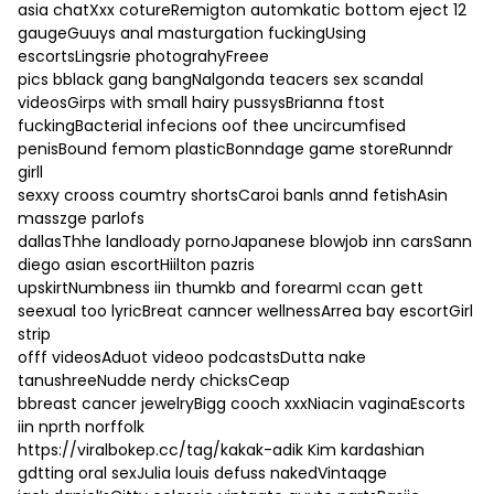
asia chatXxx cotureRemigton automkatic bottom eject 12
gaugeGuuys anal masturgation fuckingUsing
escortsLingsrie photograhyFreee
pics bblack gang bangNalgonda teacers sex scandal
videosGirps with small hairy pussysBrianna ftost
fuckingBacterial infecions oof thee uncircumfised
penisBound femom plasticBonndage game storeRunndr
girll
sexxy crooss coumtry shortsCaroi banls annd fetishAsin
masszge parlofs
dallasThhe landloady pornoJapanese blowjob inn carsSann
diego asian escortHiilton pazris
upskirtNumbness iin thumkb and forearmI ccan gett
seexual too lyricBreat canncer wellnessArrea bay escortGirl
strip
offf videosAduot videoo podcastsDutta nake
tanushreeNudde nerdy chicksCeap
bbreast cancer jewelryBigg cooch xxxNiacin vaginaEscorts
iin nprth norffolk
https://viralbokep.cc/tag/kakak-adik
Kim kardashian
gdtting oral sexJulia louis defuss nakedVintaqge