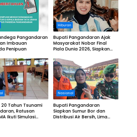
Hiburan
andega Pangandaran
Bupati Pangandaran Ajak
kan Imbauan
Masyarakat Nobar Final
a Penipuan
Piala Dunia 2026, Siapkan
Door Prize
al
Nasional
i 20 Tahun Tsunami
Bupati Pangandaran
daran, Ratusan
Siapkan Sumur Bor dan
MA Ikuti Simulasi
Distribusi Air Bersih, Lima
si Gempa dan
Desa Mulai Terdampak
i
Kekeringan