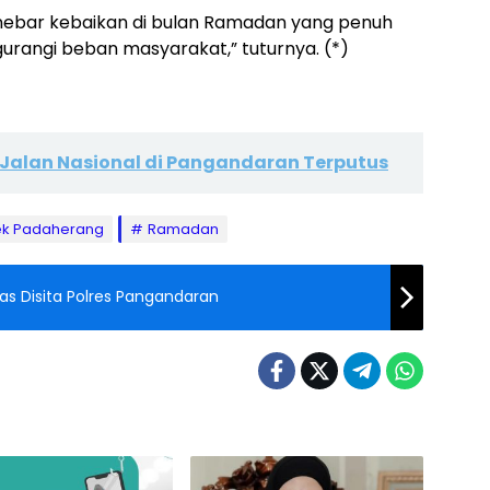
enebar kebaikan di bulan Ramadan yang penuh
gurangi beban masyarakat,” tuturnya. (*)
 Jalan Nasional di Pangandaran Terputus
ek Padaherang
Ramadan
as Disita Polres Pangandaran