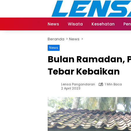
Langsung
ke
konten
News
Wisata
Kesehatan
Pen
Beranda
News
News
Bulan Ramadan, 
Tebar Kebaikan
Lensa Pangandaran
1 Min Baca
2 April 2023