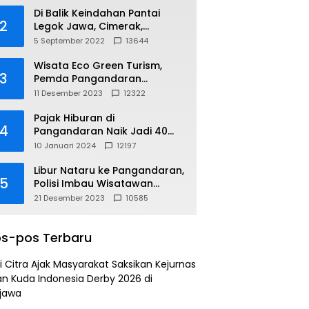
Di Balik Keindahan Pantai
2
Legok Jawa, Cimerak,
Pangandaran
5 September 2022
13644
Wisata Eco Green Turism,
3
Pemda Pangandaran
Gandeng PLN
11 Desember 2023
12322
Pajak Hiburan di
4
Pangandaran Naik Jadi 40
Persen
10 Januari 2024
12197
Libur Nataru ke Pangandaran,
5
Polisi Imbau Wisatawan
Gunakan Jalur Arteri
21 Desember 2023
10585
s-pos Terbaru
i Citra Ajak Masyarakat Saksikan Kejurnas
n Kuda Indonesia Derby 2026 di
jawa