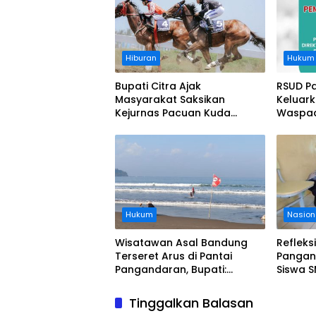
Hiburan
Hukum
Bupati Citra Ajak
RSUD P
Masyarakat Saksikan
Keluar
Kejurnas Pacuan Kuda
Waspad
Indonesia Derby 2026 di
Legokjawa
Hukum
Nasion
Wisatawan Asal Bandung
Refleks
Terseret Arus di Pantai
Pangan
Pangandaran, Bupati:
Siswa S
Tolong Wisatawan Ikuti
Evakua
Aturan
Tsunam
Tinggalkan Balasan