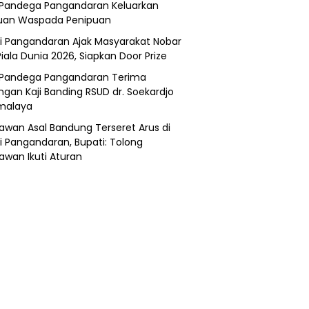
Pandega Pangandaran Keluarkan
uan Waspada Penipuan
i Pangandaran Ajak Masyarakat Nobar
Piala Dunia 2026, Siapkan Door Prize
Pandega Pangandaran Terima
ngan Kaji Banding RSUD dr. Soekardjo
malaya
awan Asal Bandung Terseret Arus di
i Pangandaran, Bupati: Tolong
awan Ikuti Aturan