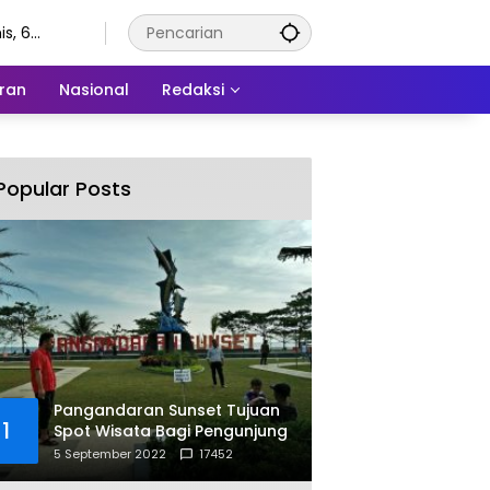
s, 6
stus 2026
ran
Nasional
Redaksi
Popular Posts
Pangandaran Sunset Tujuan
1
Spot Wisata Bagi Pengunjung
5 September 2022
17452