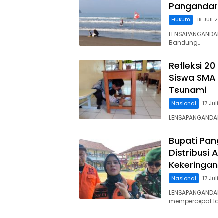
Pangandara
Hukum
18 Juli 
LENSAPANGANDAR
Bandung…
Refleksi 2
Siswa SMA 
Tsunami
Nasional
17 Ju
LENSAPANGANDAR
Bupati Pan
Distribusi 
Kekeringan
Nasional
17 Ju
LENSAPANGANDAR
mempercepat l