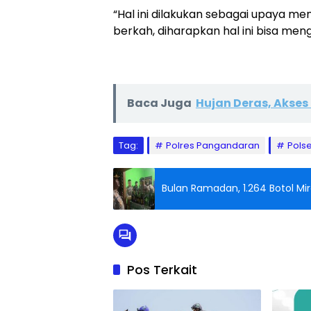
“Hal ini dilakukan sebagai upaya m
berkah, diharapkan hal ini bisa men
Baca Juga
Hujan Deras, Akses
Tag:
Polres Pangandaran
Pols
Bulan Ramadan, 1.264 Botol Mir
Pos Terkait