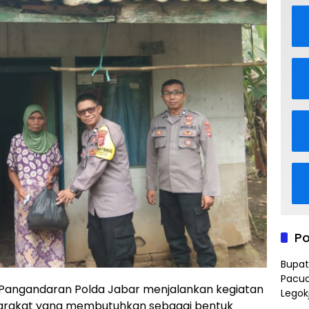
Po
Bupat
Pacua
angandaran Polda Jabar menjalankan kegiatan
Legok
rakat yang membutuhkan sebagai bentuk