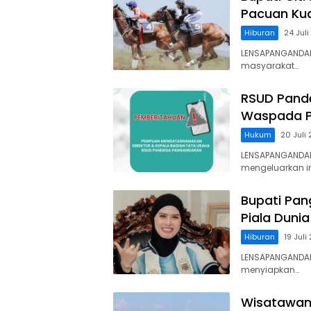
Pacuan Kud
Hiburan
24 Jul
LENSAPANGANDAR
masyarakat…
RSUD Pand
Waspada P
Hukum
20 Juli
LENSAPANGANDA
mengeluarkan 
Bupati Pan
Piala Dunia
Hiburan
19 Juli
LENSAPANGANDARA
menyiapkan…
Wisatawan 