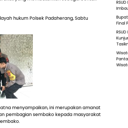
RSUD 
Imba
Bupat
 wilayah hukum Polsek Padaherang, Sabtu
Final 
RSUD 
Kunju
Tasik
Wisat
Panta
Wisat
iatna menyampaikan, ini merupakan amanat
kan pembagian sembako kepada masyarakat
sembako.