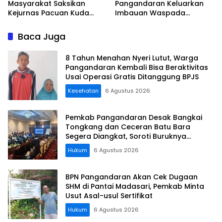
Masyarakat Saksikan
Pangandaran Keluarkan
Kejurnas Pacuan Kuda
Imbauan Waspada
Indonesia Derby 2026 di
Penipuan
Legokjawa
Baca Juga
8 Tahun Menahan Nyeri Lutut, Warga
Pangandaran Kembali Bisa Beraktivitas
Usai Operasi Gratis Ditanggung BPJS
Kesehatan
6 Agustus 2026
Pemkab Pangandaran Desak Bangkai
Tongkang dan Ceceran Batu Bara
Segera Diangkat, Soroti Buruknya
Koordinasi Perusahaan
Hukum
6 Agustus 2026
BPN Pangandaran Akan Cek Dugaan
SHM di Pantai Madasari, Pemkab Minta
Usut Asal-usul Sertifikat
Hukum
6 Agustus 2026