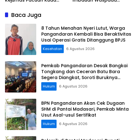
Indonesia Derby 2026 di
Penipuan
Legokjawa
Baca Juga
8 Tahun Menahan Nyeri Lutut, Warga
Pangandaran Kembali Bisa Beraktivitas
Usai Operasi Gratis Ditanggung BPJS
Kesehatan
6 Agustus 2026
Pemkab Pangandaran Desak Bangkai
Tongkang dan Ceceran Batu Bara
Segera Diangkat, Soroti Buruknya
Koordinasi Perusahaan
Hukum
6 Agustus 2026
BPN Pangandaran Akan Cek Dugaan
SHM di Pantai Madasari, Pemkab Minta
Usut Asal-usul Sertifikat
Hukum
6 Agustus 2026