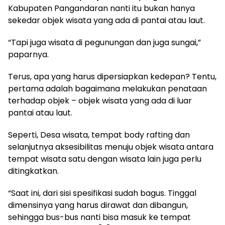
Kabupaten Pangandaran nanti itu bukan hanya
sekedar objek wisata yang ada di pantai atau laut.
“Tapi juga wisata di pegunungan dan juga sungai,”
paparnya.
Terus, apa yang harus dipersiapkan kedepan? Tentu,
pertama adalah bagaimana melakukan penataan
terhadap objek – objek wisata yang ada di luar
pantai atau laut.
Seperti, Desa wisata, tempat body rafting dan
selanjutnya aksesibilitas menuju objek wisata antara
tempat wisata satu dengan wisata lain juga perlu
ditingkatkan.
“Saat ini, dari sisi spesifikasi sudah bagus. Tinggal
dimensinya yang harus dirawat dan dibangun,
sehingga bus-bus nanti bisa masuk ke tempat