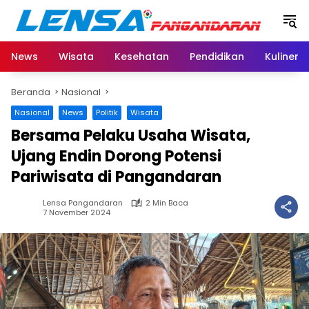
Langsung
ke
konten
News
Wisata
Kesehatan
Pendidikan
Kuliner
Beranda
Nasional
Nasional
News
Politik
Wisata
Bersama Pelaku Usaha Wisata,
Ujang Endin Dorong Potensi
Pariwisata di Pangandaran
Lensa Pangandaran
2 Min Baca
7 November 2024