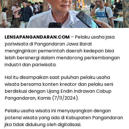
LENSAPANGANDARAN.COM
– Pelaku usaha jasa
pariwisata di Pangandaran Jawa Barat
menginginkan pemerintah daerah kedepan bisa
lebih bersinergi dalam mendorong perkembangan
industri dan pariwisata.
Hal itu disampaikan saat puluhan pelaku usaha
wisata bersama konten kreator dan pelaku seni
berdiskusi dengan Ujang Endin Indrawan Cabup
Pangandaran, Kamis (7/11/2024).
Pelaku usaha wisata ini menyayangkan dengan
potensi wisata yang ada di Kabupaten Pangandaran
jika tidak didukung oleh digitalisasi.