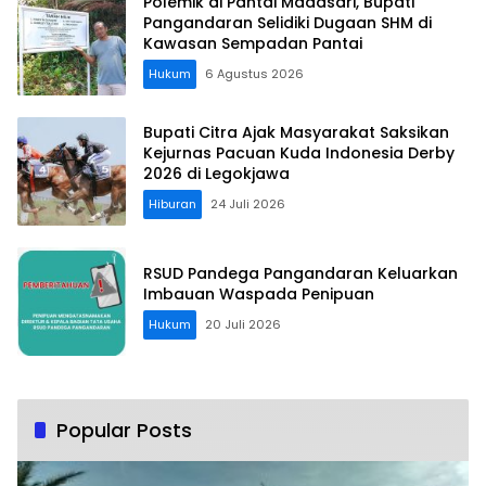
Polemik di Pantai Madasari, Bupati
Pangandaran Selidiki Dugaan SHM di
Kawasan Sempadan Pantai
Hukum
6 Agustus 2026
Bupati Citra Ajak Masyarakat Saksikan
Kejurnas Pacuan Kuda Indonesia Derby
2026 di Legokjawa
Hiburan
24 Juli 2026
RSUD Pandega Pangandaran Keluarkan
Imbauan Waspada Penipuan
Hukum
20 Juli 2026
Popular Posts