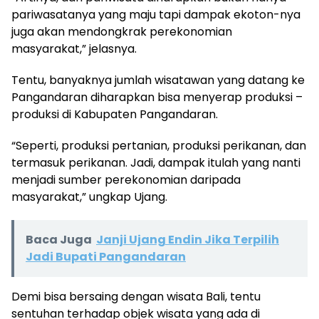
pariwasatanya yang maju tapi dampak ekoton-nya
juga akan mendongkrak perekonomian
masyarakat,” jelasnya.
Tentu, banyaknya jumlah wisatawan yang datang ke
Pangandaran diharapkan bisa menyerap produksi –
produksi di Kabupaten Pangandaran.
“Seperti, produksi pertanian, produksi perikanan, dan
termasuk perikanan. Jadi, dampak itulah yang nanti
menjadi sumber perekonomian daripada
masyarakat,” ungkap Ujang.
Baca Juga
Janji Ujang Endin Jika Terpilih
Jadi Bupati Pangandaran
Demi bisa bersaing dengan wisata Bali, tentu
sentuhan terhadap objek wisata yang ada di