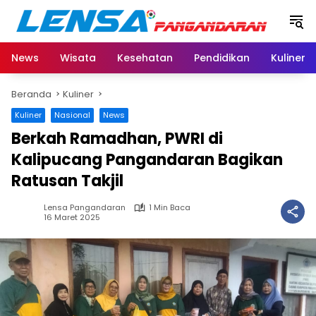
Langsung
ke
konten
News
Wisata
Kesehatan
Pendidikan
Kuliner
Beranda
Kuliner
Kuliner
Nasional
News
Berkah Ramadhan, PWRI di
Kalipucang Pangandaran Bagikan
Ratusan Takjil
Lensa Pangandaran
1 Min Baca
16 Maret 2025