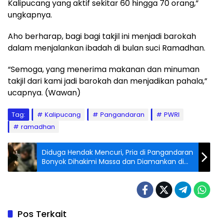
Kalipucang yang aktif sekitar 60 hingga 70 orang,”
ungkapnya.
Aho berharap, bagi bagi takjil ini menjadi barokah
dalam menjalankan ibadah di bulan suci Ramadhan.
“Semoga, yang menerima makanan dan minuman
takjil dari kami jadi barokah dan menjadikan pahala,”
ucapnya. (Wawan)
Tag:
Kalipucang
Pangandaran
PWRI
ramadhan
Diduga Hendak Mencuri, Pria di Pangandaran
Bonyok Dihakimi Massa dan Diamankan di
Kantor Polisi
Pos Terkait