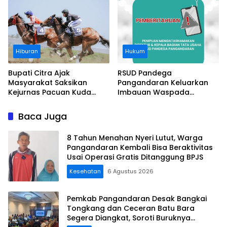
Pantai
Hiburan
Hukum
Bupati Citra Ajak
RSUD Pandega
Masyarakat Saksikan
Pangandaran Keluarkan
Kejurnas Pacuan Kuda
Imbauan Waspada
Indonesia Derby 2026 di
Penipuan
Legokjawa
Baca Juga
8 Tahun Menahan Nyeri Lutut, Warga
Pangandaran Kembali Bisa Beraktivitas
Usai Operasi Gratis Ditanggung BPJS
Kesehatan
6 Agustus 2026
Pemkab Pangandaran Desak Bangkai
Tongkang dan Ceceran Batu Bara
Segera Diangkat, Soroti Buruknya