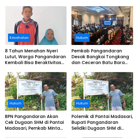
Kesehatan
Hukum
8 Tahun Menahan Nyeri
Pemkab Pangandaran
Lutut, Warga Pangandaran
Desak Bangkai Tongkang
Kembali Bisa Beraktivitas
dan Ceceran Batu Bara
Usai Operasi Gratis
Segera Diangkat, Soroti
Ditanggung BPJS
Buruknya Koordinasi
Perusahaan
Hukum
Hukum
BPN Pangandaran Akan
Polemik di Pantai Madasari,
Cek Dugaan SHM di Pantai
Bupati Pangandaran
Madasari, Pemkab Minta
Selidiki Dugaan SHM di
Usut Asal-usul Sertifikat
Kawasan Sempadan