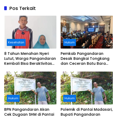
Pos Terkait
Kesehatan
Hukum
8 Tahun Menahan Nyeri
Pemkab Pangandaran
Lutut, Warga Pangandaran
Desak Bangkai Tongkang
Kembali Bisa Beraktivitas
dan Ceceran Batu Bara
Usai Operasi Gratis
Segera Diangkat, Soroti
Ditanggung BPJS
Buruknya Koordinasi
Perusahaan
Hukum
Hukum
BPN Pangandaran Akan
Polemik di Pantai Madasari,
Cek Dugaan SHM di Pantai
Bupati Pangandaran