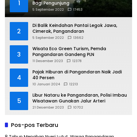
1
Bagi Pengunjung
5 September 2022
17453
Di Balik Keindahan Pantai Legok Jawa,
2
Cimerak, Pangandaran
5 September 2022
13662
Wisata Eco Green Turism, Pemda
3
Pangandaran Gandeng PLN
11 Desember 2023
12378
Pajak Hiburan di Pangandaran Naik Jadi
4
40 Persen
10 Januari 2024
12213
Libur Nataru ke Pangandaran, Polisi Imbau
5
Wisatawan Gunakan Jalur Arteri
21 Desember 2023
10702
Pos-pos Terbaru
8 Tahun Menahan Nyeri Lutut, Warga Pangandaran