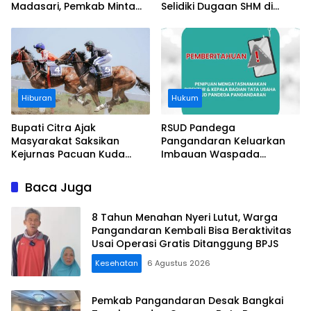
Madasari, Pemkab Minta
Selidiki Dugaan SHM di
Usut Asal-usul Sertifikat
Kawasan Sempadan
Pantai
Hiburan
Hukum
Bupati Citra Ajak
RSUD Pandega
Masyarakat Saksikan
Pangandaran Keluarkan
Kejurnas Pacuan Kuda
Imbauan Waspada
Indonesia Derby 2026 di
Penipuan
Legokjawa
Baca Juga
8 Tahun Menahan Nyeri Lutut, Warga
Pangandaran Kembali Bisa Beraktivitas
Usai Operasi Gratis Ditanggung BPJS
Kesehatan
6 Agustus 2026
Pemkab Pangandaran Desak Bangkai