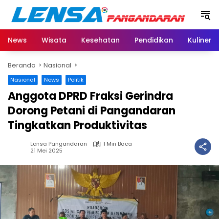
Langsung
ke
konten
News
Wisata
Kesehatan
Pendidikan
Kuliner
Beranda
Nasional
Nasional
News
Politik
Anggota DPRD Fraksi Gerindra
Dorong Petani di Pangandaran
Tingkatkan Produktivitas
Lensa Pangandaran
1 Min Baca
21 Mei 2025