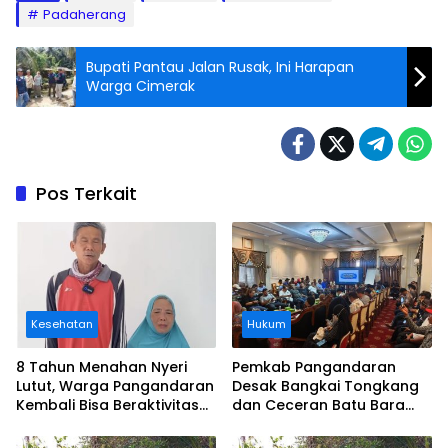
Padaherang
Bupati Pantau Jalan Rusak, Ini Harapan
Warga Cimerak
Pos Terkait
Kesehatan
Hukum
8 Tahun Menahan Nyeri
Pemkab Pangandaran
Lutut, Warga Pangandaran
Desak Bangkai Tongkang
Kembali Bisa Beraktivitas
dan Ceceran Batu Bara
Usai Operasi Gratis
Segera Diangkat, Soroti
Ditanggung BPJS
Buruknya Koordinasi