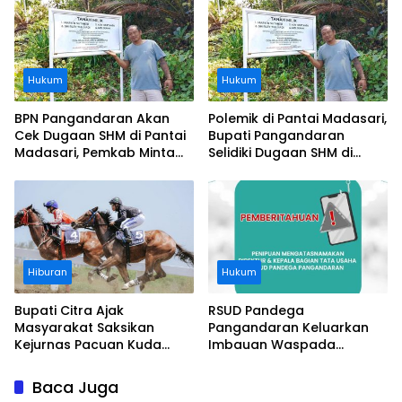
Perusahaan
Hukum
Hukum
BPN Pangandaran Akan
Polemik di Pantai Madasari,
Cek Dugaan SHM di Pantai
Bupati Pangandaran
Madasari, Pemkab Minta
Selidiki Dugaan SHM di
Usut Asal-usul Sertifikat
Kawasan Sempadan
Pantai
Hiburan
Hukum
Bupati Citra Ajak
RSUD Pandega
Masyarakat Saksikan
Pangandaran Keluarkan
Kejurnas Pacuan Kuda
Imbauan Waspada
Indonesia Derby 2026 di
Penipuan
Legokjawa
Baca Juga