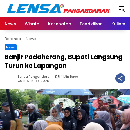
Langsung
ke
konten
News
Wisata
Kesehatan
Pendidikan
Kuliner
Beranda
News
News
Banjir Padaherang, Bupati Langsung
Turun ke Lapangan
Lensa Pangandaran
1 Min Baca
30 November 2025