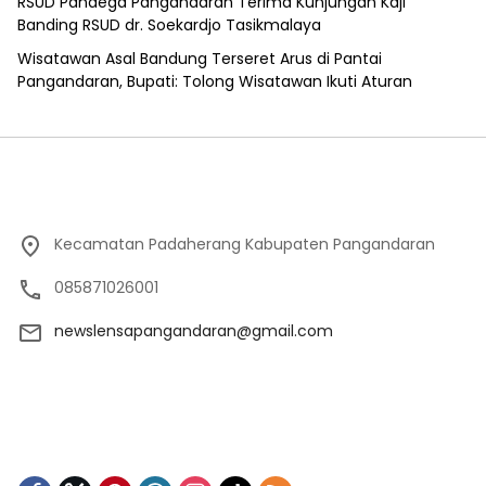
RSUD Pandega Pangandaran Terima Kunjungan Kaji
Banding RSUD dr. Soekardjo Tasikmalaya
Wisatawan Asal Bandung Terseret Arus di Pantai
Pangandaran, Bupati: Tolong Wisatawan Ikuti Aturan
Kecamatan Padaherang Kabupaten Pangandaran
085871026001
newslensapangandaran@gmail.com