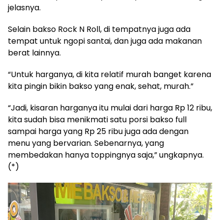
jelasnya.
Selain bakso Rock N Roll, di tempatnya juga ada
tempat untuk ngopi santai, dan juga ada makanan
berat lainnya.
“Untuk harganya, di kita relatif murah banget karena
kita pingin bikin bakso yang enak, sehat, murah.”
“Jadi, kisaran harganya itu mulai dari harga Rp 12 ribu,
kita sudah bisa menikmati satu porsi bakso full
sampai harga yang Rp 25 ribu juga ada dengan
menu yang bervarian. Sebenarnya, yang
membedakan hanya toppingnya saja,” ungkapnya.
(*)