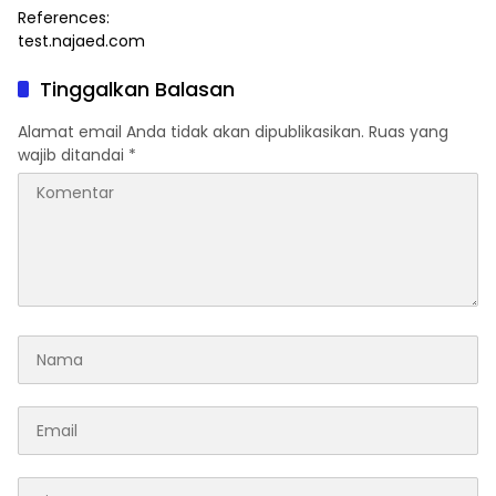
References:
test.najaed.com
Tinggalkan Balasan
Alamat email Anda tidak akan dipublikasikan.
Ruas yang
wajib ditandai
*