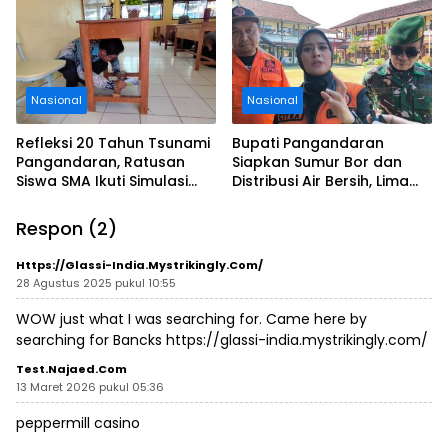
Aturan
Nasional
Nasional
Refleksi 20 Tahun Tsunami
Bupati Pangandaran
Pangandaran, Ratusan
Siapkan Sumur Bor dan
Siswa SMA Ikuti Simulasi
Distribusi Air Bersih, Lima
Evakuasi Gempa dan
Desa Mulai Terdampak
Tsunami
Kekeringan
Respon (2)
Https://glassi-India.mystrikingly.com/
28 Agustus 2025 pukul 10:55
WOW just what I was searching for. Came here by
searching for Bancks
https://glassi-india.mystrikingly.com/
Test.najaed.com
13 Maret 2026 pukul 05:36
peppermill casino