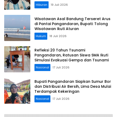
Hiburan
19 Juli 2026
Wisatawan Asal Bandung Terseret Arus
di Pantai Pangandaran, Bupati: Tolong
Wisatawan Ikuti Aturan
Hukum
18 Juli 2026
Refleksi 20 Tahun Tsunami
Pangandaran, Ratusan Siswa SMA Ikuti
Simulasi Evakuasi Gempa dan Tsunami
Nasional
17 Juli 2026
Bupati Pangandaran Siapkan Sumur Bor
dan Distribusi Air Bersih, Lima Desa Mulai
Terdampak Kekeringan
Nasional
17 Juli 2026