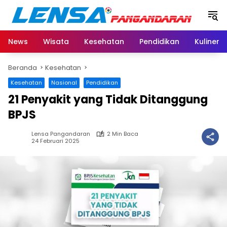
Langsung
ke
konten
News
Wisata
Kesehatan
Pendidikan
Kuliner
Beranda
Kesehatan
Kesehatan
Nasional
Pendidikan
21 Penyakit yang Tidak Ditanggung
BPJS
Lensa Pangandaran
2 Min Baca
24 Februari 2025