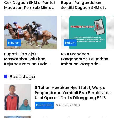
Cek Dugaan SHM di Pantai
Bupati Pangandaran
Madasari, Pemkab Minta
Selidiki Dugaan SHM di
Usut Asal-usul Sertifikat
Kawasan Sempadan
Pantai
Hiburan
Hukum
Bupati Citra Ajak
RSUD Pandega
Masyarakat Saksikan
Pangandaran Keluarkan
Kejurnas Pacuan Kuda
Imbauan Waspada
Indonesia Derby 2026 di
Penipuan
Legokjawa
Baca Juga
8 Tahun Menahan Nyeri Lutut, Warga
Pangandaran Kembali Bisa Beraktivitas
Usai Operasi Gratis Ditanggung BPJS
Kesehatan
6 Agustus 2026