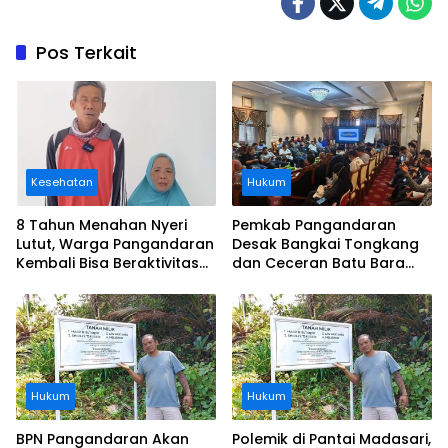
Pos Terkait
Kesehatan
Hukum
8 Tahun Menahan Nyeri
Pemkab Pangandaran
Lutut, Warga Pangandaran
Desak Bangkai Tongkang
Kembali Bisa Beraktivitas
dan Ceceran Batu Bara
Usai Operasi Gratis
Segera Diangkat, Soroti
Ditanggung BPJS
Buruknya Koordinasi
Perusahaan
Hukum
Hukum
BPN Pangandaran Akan
Polemik di Pantai Madasari,