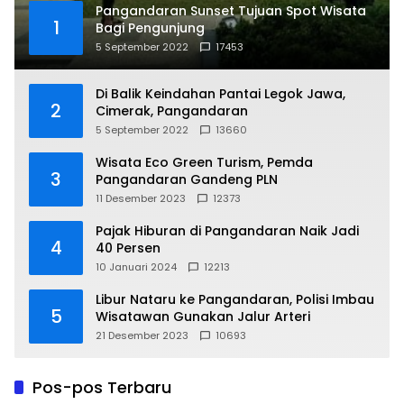
Pangandaran Sunset Tujuan Spot Wisata
1
Bagi Pengunjung
5 September 2022
17453
Di Balik Keindahan Pantai Legok Jawa,
2
Cimerak, Pangandaran
5 September 2022
13660
Wisata Eco Green Turism, Pemda
3
Pangandaran Gandeng PLN
11 Desember 2023
12373
Pajak Hiburan di Pangandaran Naik Jadi
4
40 Persen
10 Januari 2024
12213
Libur Nataru ke Pangandaran, Polisi Imbau
5
Wisatawan Gunakan Jalur Arteri
21 Desember 2023
10693
Pos-pos Terbaru