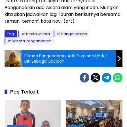
“Nah sekarang kan saya tahu ternyata di
Pangandaran ada wisata alam yang indah. Mungkin
kita akan jadwalkan lagi liburan berikutnya bersama
teman-teman”, kata Novi. (art).
Tag:
Berita wisata
Pangandaran
Wisata Pangandaran
Pilkada Pangandaran, Ade Ruminah Undur
Diri Sebagai Bacalon
Pos Terkait