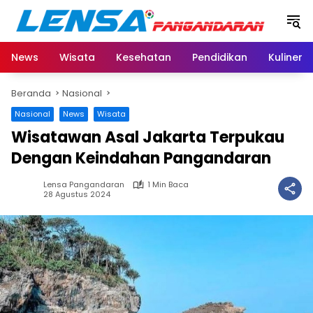
Langsung
ke
konten
News
Wisata
Kesehatan
Pendidikan
Kuliner
Beranda
Nasional
Nasional
News
Wisata
Wisatawan Asal Jakarta Terpukau
Dengan Keindahan Pangandaran
Lensa Pangandaran
1 Min Baca
28 Agustus 2024