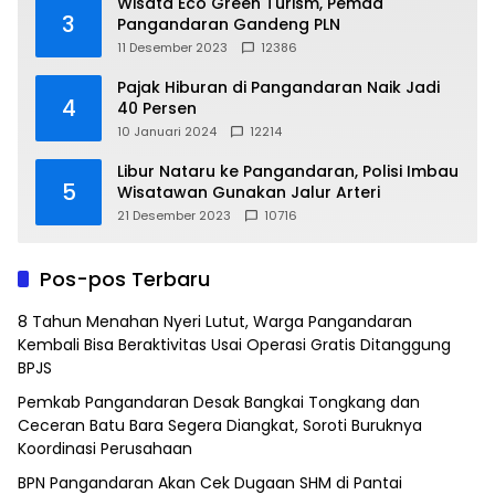
Wisata Eco Green Turism, Pemda
3
Pangandaran Gandeng PLN
11 Desember 2023
12386
Pajak Hiburan di Pangandaran Naik Jadi
4
40 Persen
10 Januari 2024
12214
Libur Nataru ke Pangandaran, Polisi Imbau
5
Wisatawan Gunakan Jalur Arteri
21 Desember 2023
10716
Pos-pos Terbaru
8 Tahun Menahan Nyeri Lutut, Warga Pangandaran
Kembali Bisa Beraktivitas Usai Operasi Gratis Ditanggung
BPJS
Pemkab Pangandaran Desak Bangkai Tongkang dan
Ceceran Batu Bara Segera Diangkat, Soroti Buruknya
Koordinasi Perusahaan
BPN Pangandaran Akan Cek Dugaan SHM di Pantai