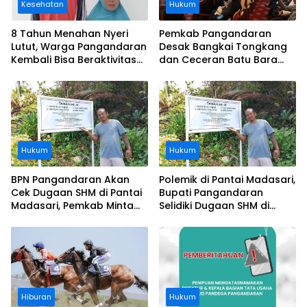
Kesehatan
Hukum
8 Tahun Menahan Nyeri
Pemkab Pangandaran
Lutut, Warga Pangandaran
Desak Bangkai Tongkang
Kembali Bisa Beraktivitas
dan Ceceran Batu Bara
Usai Operasi Gratis
Segera Diangkat, Soroti
Ditanggung BPJS
Buruknya Koordinasi
Perusahaan
Hukum
Hukum
BPN Pangandaran Akan
Polemik di Pantai Madasari,
Cek Dugaan SHM di Pantai
Bupati Pangandaran
Madasari, Pemkab Minta
Selidiki Dugaan SHM di
Usut Asal-usul Sertifikat
Kawasan Sempadan
Pantai
Hiburan
Hukum