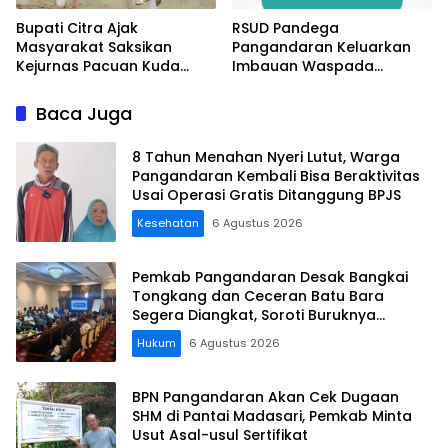
Bupati Citra Ajak
RSUD Pandega
Masyarakat Saksikan
Pangandaran Keluarkan
Kejurnas Pacuan Kuda
Imbauan Waspada
Indonesia Derby 2026 di
Penipuan
Legokjawa
Baca Juga
8 Tahun Menahan Nyeri Lutut, Warga
Pangandaran Kembali Bisa Beraktivitas
Usai Operasi Gratis Ditanggung BPJS
Kesehatan
6 Agustus 2026
Pemkab Pangandaran Desak Bangkai
Tongkang dan Ceceran Batu Bara
Segera Diangkat, Soroti Buruknya
Koordinasi Perusahaan
Hukum
6 Agustus 2026
BPN Pangandaran Akan Cek Dugaan
SHM di Pantai Madasari, Pemkab Minta
Usut Asal-usul Sertifikat