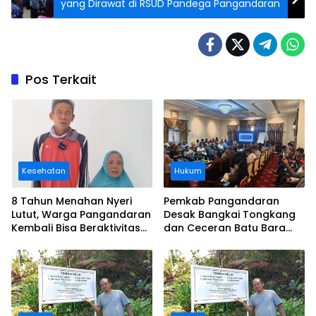
yang Dirawat di RSUD Pandega Pangandaran
Pos Terkait
Kesehatan
Hukum
8 Tahun Menahan Nyeri
Pemkab Pangandaran
Lutut, Warga Pangandaran
Desak Bangkai Tongkang
Kembali Bisa Beraktivitas
dan Ceceran Batu Bara
Usai Operasi Gratis
Segera Diangkat, Soroti
Ditanggung BPJS
Buruknya Koordinasi
Perusahaan