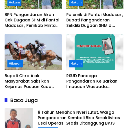
Hukum
Hukum
BPN Pangandaran Akan
Polemik di Pantai Madasari,
Cek Dugaan SHM di Pantai
Bupati Pangandaran
Madasari, Pemkab Minta
Selidiki Dugaan SHM di
Usut Asal-usul Sertifikat
Kawasan Sempadan
Pantai
Hiburan
Hukum
Bupati Citra Ajak
RSUD Pandega
Masyarakat Saksikan
Pangandaran Keluarkan
Kejurnas Pacuan Kuda
Imbauan Waspada
Indonesia Derby 2026 di
Penipuan
Legokjawa
Baca Juga
8 Tahun Menahan Nyeri Lutut, Warga
Pangandaran Kembali Bisa Beraktivitas
Usai Operasi Gratis Ditanggung BPJS