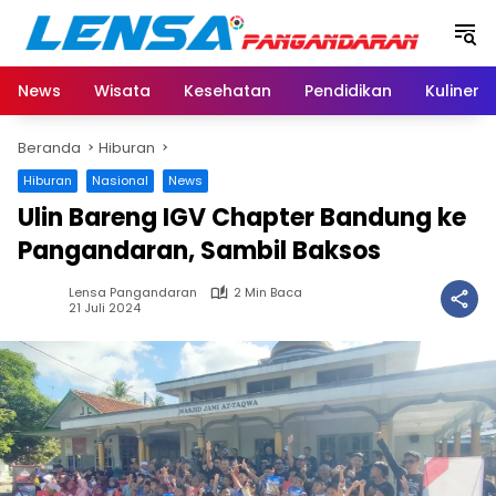
Langsung
ke
konten
News
Wisata
Kesehatan
Pendidikan
Kuliner
Beranda
Hiburan
Hiburan
Nasional
News
Ulin Bareng IGV Chapter Bandung ke
Pangandaran, Sambil Baksos
Lensa Pangandaran
2 Min Baca
21 Juli 2024