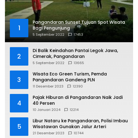
Pangandaran Sunset Tujuan Spot Wisata
1
Bagi Pengunjung
5 September 2022
17453
Di Balik Keindahan Pantai Legok Jawa,
2
Cimerak, Pangandaran
5 September 2022
13665
Wisata Eco Green Turism, Pemda
3
Pangandaran Gandeng PLN
11 Desember 2023
12390
Pajak Hiburan di Pangandaran Naik Jadi
4
40 Persen
10 Januari 2024
12214
Libur Nataru ke Pangandaran, Polisi Imbau
5
Wisatawan Gunakan Jalur Arteri
21 Desember 2023
10744