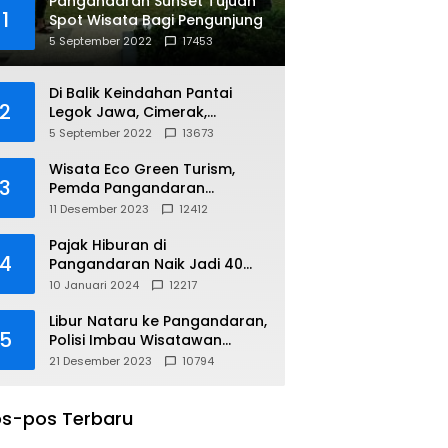
Pangandaran Sunset Tujuan
1
Spot Wisata Bagi Pengunjung
5 September 2022
17453
Di Balik Keindahan Pantai
2
Legok Jawa, Cimerak,
Pangandaran
5 September 2022
13673
Wisata Eco Green Turism,
3
Pemda Pangandaran
Gandeng PLN
11 Desember 2023
12412
Pajak Hiburan di
4
Pangandaran Naik Jadi 40
Persen
10 Januari 2024
12217
Libur Nataru ke Pangandaran,
5
Polisi Imbau Wisatawan
Gunakan Jalur Arteri
21 Desember 2023
10794
s-pos Terbaru