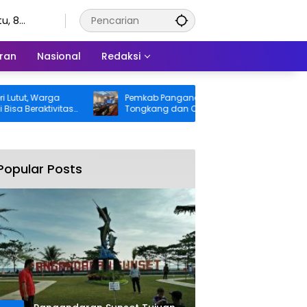
u, 8
stus 2026
ran
Nasional
Redaksi
 Warga
Pemkab Pangandaran Desak Bangkai
aktivitas
Tongkang dan Ceceran Batu Bara
ng BPJS
Segera Diangkat, Soroti Buruknya
Koordinasi Perusahaan
Popular Posts