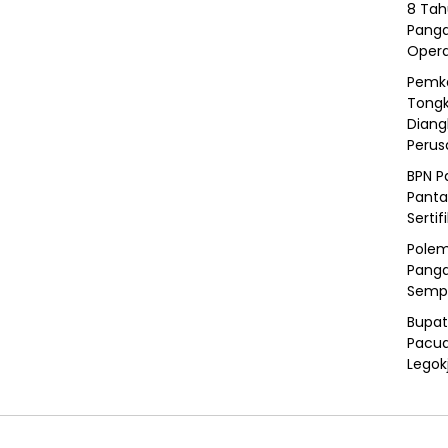
8 Tah
Panga
Opera
Pemka
Tongk
Diang
Peru
BPN P
Panta
Sertif
Polem
Panga
Semp
Bupat
Pacua
Legok