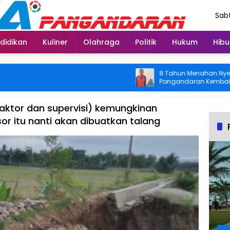
Sabt
Agu
didikan
Kuliner
Olahraga
Politik
Hukum
Hibu
8 Tahun Menahan Nyeri Lutut,
Pangandaran Kembali Bisa Ber
Usai Operasi Gratis Ditanggu
raktor dan supervisi) kemungkinan
or itu nanti akan dibuatkan talang