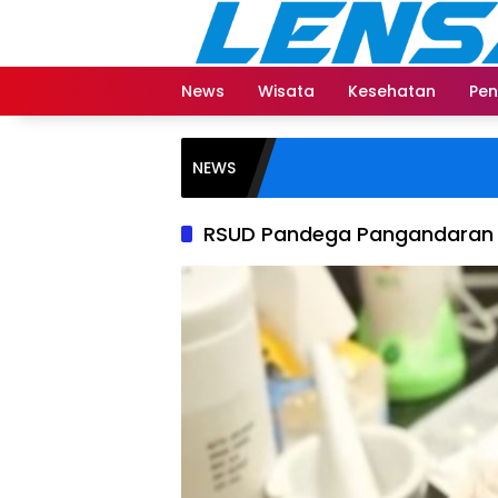
Langsung
ke
konten
News
Wisata
Kesehatan
Pen
NEWS
RSUD Pandega Pangandaran