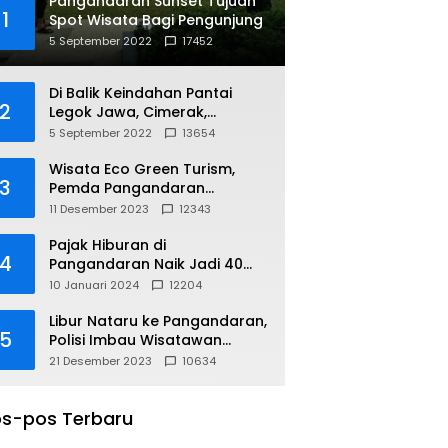
Pangandaran Sunset Tujuan
1
Spot Wisata Bagi Pengunjung
5 September 2022
17452
Di Balik Keindahan Pantai
2
Legok Jawa, Cimerak,
Pangandaran
5 September 2022
13654
Wisata Eco Green Turism,
3
Pemda Pangandaran
Gandeng PLN
11 Desember 2023
12343
Pajak Hiburan di
4
Pangandaran Naik Jadi 40
Persen
10 Januari 2024
12204
Libur Nataru ke Pangandaran,
5
Polisi Imbau Wisatawan
Gunakan Jalur Arteri
21 Desember 2023
10634
s-pos Terbaru