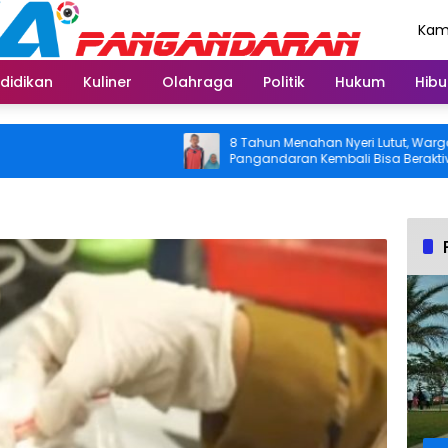
Kami
Agu
didikan
Kuliner
Olahraga
Politik
Hukum
Hibu
8 Tahun Menahan Nyeri Lutut, Warga
Pangandaran Kembali Bisa Beraktivitas
Usai Operasi Gratis Ditanggung BPJS