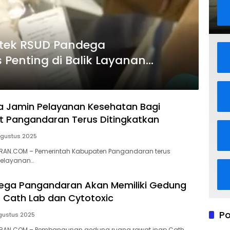
otek RSUD Pandega
 Penting di Balik Layanan
ra Jamin Pelayanan Kesehatan Bagi
 Pangandaran Terus Ditingkatkan
Agustus 2025
AN.COM – Pemerintah Kabupaten Pangandaran terus
pelayanan…
ega Pangandaran Akan Memiliki Gedung
 Cath Lab dan Cytotoxic
Po
gustus 2025
RAN.COM – Pembangunan gedung ruang rawat inap Cath…