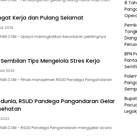
8 Tah
Panga
Opera
gat Kerja dan Pulang Selamat
Pemka
Juli 2025
Tongk
RAN.COM – Upaya meningkatkan kesadaran pentingnya
Diang
Peru
BPN P
 Sembilan Tips Mengelola Stres Kerja
Panta
Sertif
Juli 2025
Polem
RAN.COM – Pihak manajemen RSUD Pandega Pangandaran
Panga
Semp
Bupat
edunia, RSUD Pandega Pangandaran Gelar
Pacua
sehatan
Legok
 2023
RAN.COM – RSUD Pandega Pangandaran menggelar acara