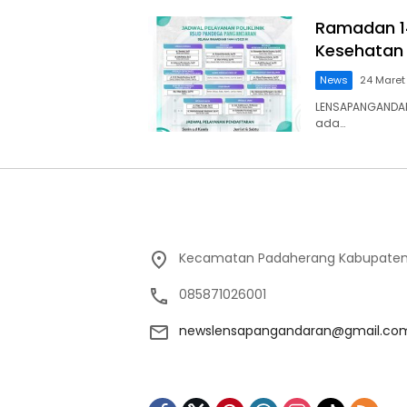
Ramadan 14
Kesehatan
News
24 Maret
LENSAPANGANDA
ada…
Kecamatan Padaherang Kabupaten
085871026001
newslensapangandaran@gmail.co