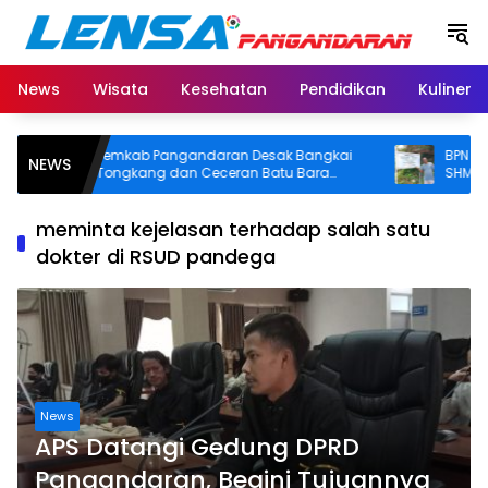
Langsung
ke
konten
News
Wisata
Kesehatan
Pendidikan
Kuliner
Pemkab Pangandaran Desak Bangkai
BPN Pangan
NEWS
Tongkang dan Ceceran Batu Bara
SHM di Pant
Segera Diangkat, Soroti Buruknya
Usut Asal-usu
Koordinasi Perusahaan
meminta kejelasan terhadap salah satu
dokter di RSUD pandega
News
APS Datangi Gedung DPRD
Pangandaran, Begini Tujuannya