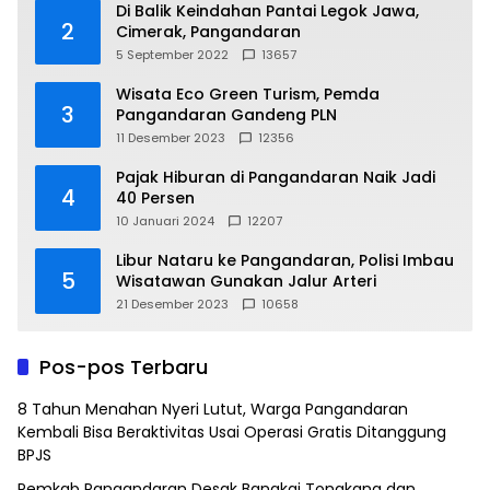
Di Balik Keindahan Pantai Legok Jawa,
2
Cimerak, Pangandaran
5 September 2022
13657
Wisata Eco Green Turism, Pemda
3
Pangandaran Gandeng PLN
11 Desember 2023
12356
Pajak Hiburan di Pangandaran Naik Jadi
4
40 Persen
10 Januari 2024
12207
Libur Nataru ke Pangandaran, Polisi Imbau
5
Wisatawan Gunakan Jalur Arteri
21 Desember 2023
10658
Pos-pos Terbaru
8 Tahun Menahan Nyeri Lutut, Warga Pangandaran
Kembali Bisa Beraktivitas Usai Operasi Gratis Ditanggung
BPJS
Pemkab Pangandaran Desak Bangkai Tongkang dan