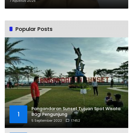
Dirawat ke Luar Pangandaran
7 Agustus 2025
Popular Posts
Pangandaran Sunset Tujuan Spot Wisata
1
Bagi Pengunjung
5 September 2022
17452