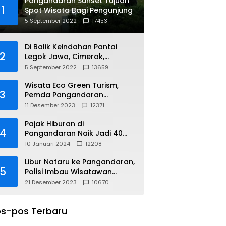
Pangandaran Sunset Tujuan
1
Spot Wisata Bagi Pengunjung
5 September 2022
17453
Di Balik Keindahan Pantai
2
Legok Jawa, Cimerak,
Pangandaran
5 September 2022
13659
Wisata Eco Green Turism,
3
Pemda Pangandaran
Gandeng PLN
11 Desember 2023
12371
Pajak Hiburan di
4
Pangandaran Naik Jadi 40
Persen
10 Januari 2024
12208
Libur Nataru ke Pangandaran,
5
Polisi Imbau Wisatawan
Gunakan Jalur Arteri
21 Desember 2023
10670
s-pos Terbaru