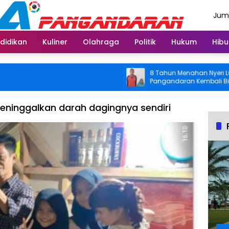
Juma
Agus
didikan
Kuliner
Olahraga
Politik
Hukum
Hibu
8 Tahun Menahan Nyeri Lutut, W
Pangandaran Kembali Bisa Berak
Usai Operasi Gratis Ditanggung 
eninggalkan darah dagingnya sendiri