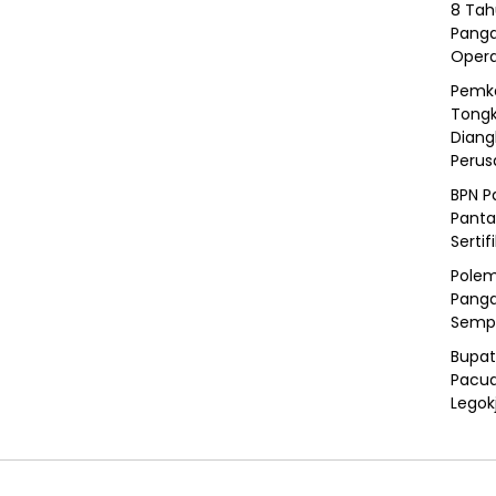
8 Tah
Panga
Opera
Pemka
Tongk
Diang
Peru
BPN P
Panta
Sertif
Polem
Panga
Semp
Bupat
Pacua
Legok