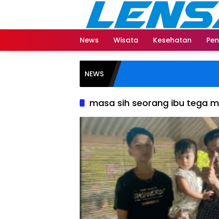
Langsung
ke
konten
News
Wisata
Kesehatan
Pen
NEWS
masa sih seorang ibu tega m