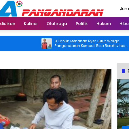
Juma
Agus
didikan
Kuliner
Olahraga
Politik
Hukum
Hibu
8 Tahun Menahan Nyeri Lutut, Warga
Pangandaran Kembali Bisa Beraktivitas
Usai Operasi Gratis Ditanggung BPJS