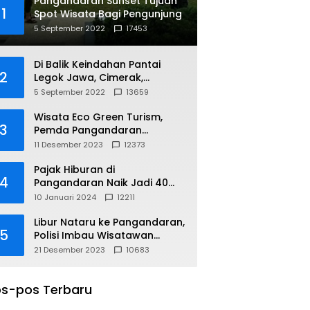
Pangandaran Sunset Tujuan
1
Spot Wisata Bagi Pengunjung
5 September 2022
17453
Di Balik Keindahan Pantai
2
Legok Jawa, Cimerak,
Pangandaran
5 September 2022
13659
Wisata Eco Green Turism,
3
Pemda Pangandaran
Gandeng PLN
11 Desember 2023
12373
Pajak Hiburan di
4
Pangandaran Naik Jadi 40
Persen
10 Januari 2024
12211
Libur Nataru ke Pangandaran,
5
Polisi Imbau Wisatawan
Gunakan Jalur Arteri
21 Desember 2023
10683
s-pos Terbaru