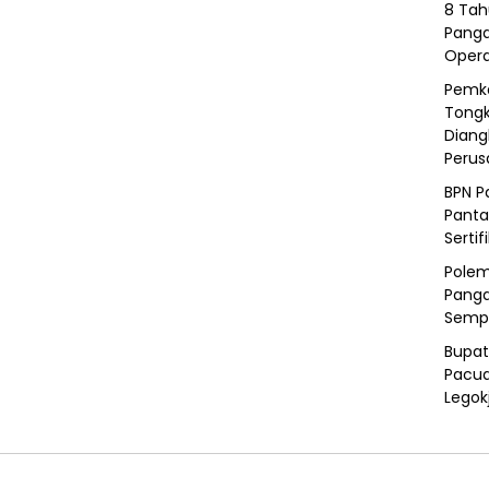
8 Tah
Panga
Opera
Pemka
Tongk
Diang
Peru
BPN P
Panta
Sertif
Polem
Panga
Semp
Bupat
Pacua
Legok