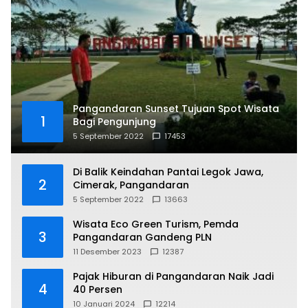
Pangandaran Sunset Tujuan Spot Wisata
1
Bagi Pengunjung
5 September 2022
17453
Di Balik Keindahan Pantai Legok Jawa,
2
Cimerak, Pangandaran
5 September 2022
13663
Wisata Eco Green Turism, Pemda
3
Pangandaran Gandeng PLN
11 Desember 2023
12387
Pajak Hiburan di Pangandaran Naik Jadi
4
40 Persen
10 Januari 2024
12214