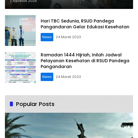
Ditangani, Administrasi Bisa
7 Agustus 2025
Menyusul
Hari TBC Sedunia, RSUD Pandega
Pangandaran Gelar Edukasi Kesehatan
News
24 Maret 2023
Ramadan 1444 Hijriah, Inilah Jadwal
Pelayanan Kesehatan di RSUD Pandega
Pangandaran
News
24 Maret 2023
Popular Posts