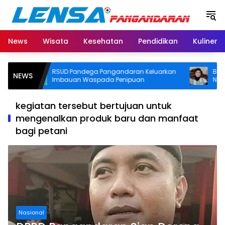
Langsung
ke
konten
News
Wisata
Kesehatan
Pendidikan
Kuliner
RSUD Pandega Pangandaran Keluarkan
Bupati P
NEWS
Imbauan Waspada Penipuan
Nobar Fin
Door Prize
kegiatan tersebut bertujuan untuk
mengenalkan produk baru dan manfaat
bagi petani
Nasional