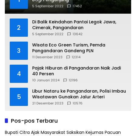
5 September 2022
17452
Di Balik Keindahan Pantai Legok Jawa,
2
Cimerak, Pangandaran
5 September 2022
13642
Wisata Eco Green Turism, Pemda
3
Pangandaran Gandeng PLN
11 Desember 2023
12314
Pajak Hiburan di Pangandaran Naik Jadi
4
40 Persen
10 Januari 2024
12196
Libur Nataru ke Pangandaran, Polisi Imbau
5
Wisatawan Gunakan Jalur Arteri
21 Desember 2023
10576
Pos-pos Terbaru
Bupati Citra Ajak Masyarakat Saksikan Kejurnas Pacuan