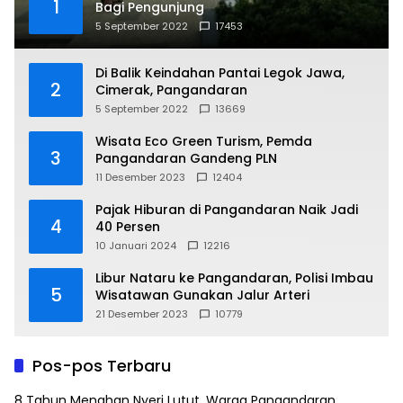
1
Bagi Pengunjung
5 September 2022
17453
Di Balik Keindahan Pantai Legok Jawa,
2
Cimerak, Pangandaran
5 September 2022
13669
Wisata Eco Green Turism, Pemda
3
Pangandaran Gandeng PLN
11 Desember 2023
12404
Pajak Hiburan di Pangandaran Naik Jadi
4
40 Persen
10 Januari 2024
12216
Libur Nataru ke Pangandaran, Polisi Imbau
5
Wisatawan Gunakan Jalur Arteri
21 Desember 2023
10779
Pos-pos Terbaru
8 Tahun Menahan Nyeri Lutut, Warga Pangandaran