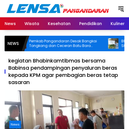
Langsung
ke
konten
News
Wisata
Kesehatan
Pendidikan
Kuliner
Pemkab Pangandaran Desak Bangkai
BPN Pang
NEWS
Tongkang dan Ceceran Batu Bara
SHM di Pa
Segera Diangkat, Soroti Buruknya
Usut Asal-u
Koordinasi Perusahaan
kegiatan Bhabinkamtibmas bersama
Babinsa pendampingan penyaluran beras
kepada KPM agar pembagian beras tetap
sasaran
News