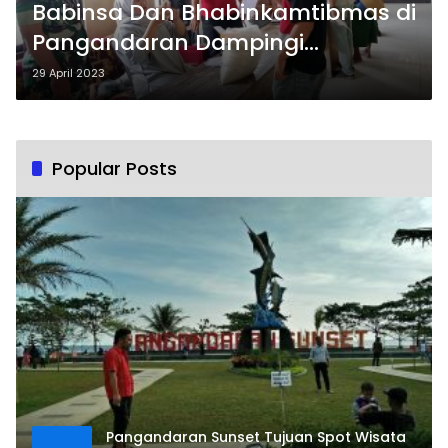
Babinsa Dan Bhabinkamtibmas di
Pangandaran Dampingi
Penyaluran Beras Kepada 288
29 April 2023
KPM
Popular Posts
Pangandaran Sunset Tujuan Spot Wisata