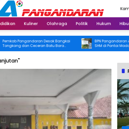
Kami
Agu
didikan
Kuliner
Olahraga
Politik
Hukum
Hibu
ab Pangandaran Desak Bangkai
BPN Pangandaran Akan C
ang dan Ceceran Batu Bara
SHM di Pantai Madasari, P
a Diangkat, Soroti Buruknya
Usut Asal-usul Sertifikat
inasi Perusahaan
anjutan"