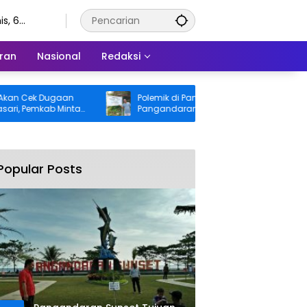
s, 6
stus 2026
ran
Nasional
Redaksi
ek Dugaan
Polemik di Pantai Madasari, Bupati
emkab Minta
Pangandaran Selidiki Dugaan SHM di
Kawasan Sempadan Pantai
Popular Posts