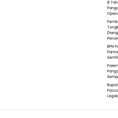
8 Tah
Panga
Opera
Pemka
Tongk
Diang
Peru
BPN P
Panta
Sertif
Polem
Panga
Semp
Bupat
Pacua
Legok