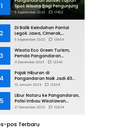
Pangandaran Sunset Tujuan
1
Spot Wisata Bagi Pengunjung
5 September 2022
17452
Di Balik Keindahan Pantai
2
Legok Jawa, Cimerak,
Pangandaran
5 September 2022
13654
Wisata Eco Green Turism,
3
Pemda Pangandaran
Gandeng PLN
11 Desember 2023
12343
Pajak Hiburan di
4
Pangandaran Naik Jadi 40
Persen
10 Januari 2024
12204
Libur Nataru ke Pangandaran,
5
Polisi Imbau Wisatawan
Gunakan Jalur Arteri
21 Desember 2023
10634
s-pos Terbaru