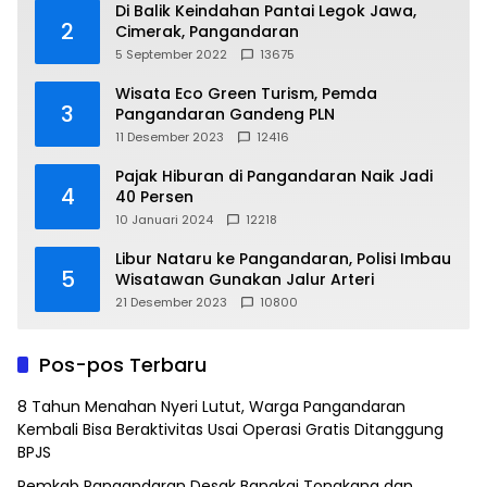
Di Balik Keindahan Pantai Legok Jawa,
2
Cimerak, Pangandaran
5 September 2022
13675
Wisata Eco Green Turism, Pemda
3
Pangandaran Gandeng PLN
11 Desember 2023
12416
Pajak Hiburan di Pangandaran Naik Jadi
4
40 Persen
10 Januari 2024
12218
Libur Nataru ke Pangandaran, Polisi Imbau
5
Wisatawan Gunakan Jalur Arteri
21 Desember 2023
10800
Pos-pos Terbaru
8 Tahun Menahan Nyeri Lutut, Warga Pangandaran
Kembali Bisa Beraktivitas Usai Operasi Gratis Ditanggung
BPJS
Pemkab Pangandaran Desak Bangkai Tongkang dan