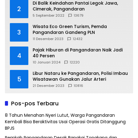
Di Balik Keindahan Pantai Legok Jawa,
2
Cimerak, Pangandaran
5 September 2022
13679
Wisata Eco Green Turism, Pemda
3
Pangandaran Gandeng PLN
11 Desember 2023
12432
Pajak Hiburan di Pangandaran Naik Jadi
4
40 Persen
10 Januari 2024
12220
Libur Nataru ke Pangandaran, Polisi Imbau
5
Wisatawan Gunakan Jalur Arteri
21 Desember 2023
10816
Pos-pos Terbaru
8 Tahun Menahan Nyeri Lutut, Warga Pangandaran
Kembali Bisa Beraktivitas Usai Operasi Gratis Ditanggung
BPJS
Pemkab Pangandaran Desak Bangkai Tongkang dan