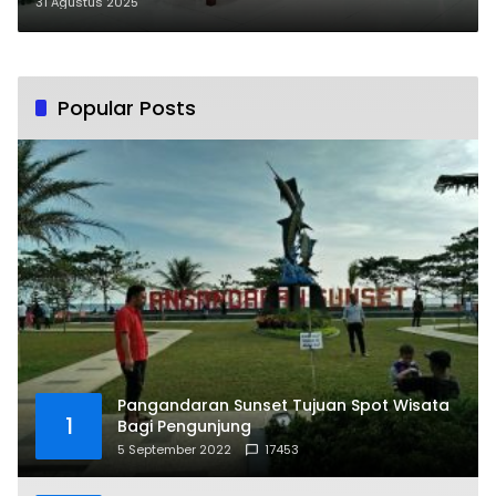
Raperda Perubahan APBD Tahun
31 Agustus 2025
2025
Popular Posts
Pangandaran Sunset Tujuan Spot Wisata
1
Bagi Pengunjung
5 September 2022
17453