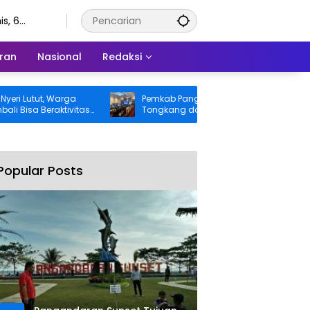
s, 6
stus 2026
ran
Nasional
Redaksi
tut, Warga
Pemkab Pangandaran Desak Bangkai
 Beraktivitas
Tongkang dan Ceceran Batu Bara
nggung BPJS
Segera Diangkat, Soroti Buruknya
Koordinasi Perusahaan
Popular Posts