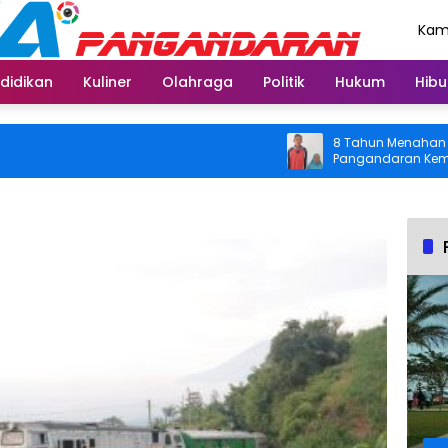
Kami
Agu
didikan
Kuliner
Olahraga
Politik
Hukum
Hibu
8 Tahun Menahan Nyeri Lu
Pangandaran Kembali Bisa
Usai Operasi Gratis Dita