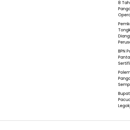
8 Tah
Panga
Opera
Pemka
Tongk
Diang
Peru
BPN P
Panta
Sertif
Polem
Panga
Semp
Bupat
Pacua
Legok