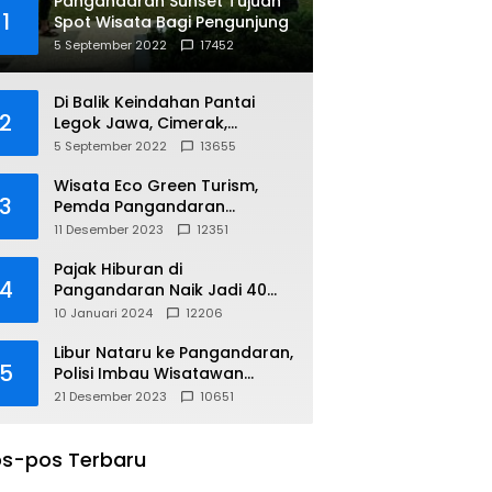
Pangandaran Sunset Tujuan
1
Spot Wisata Bagi Pengunjung
5 September 2022
17452
Di Balik Keindahan Pantai
2
Legok Jawa, Cimerak,
Pangandaran
5 September 2022
13655
Wisata Eco Green Turism,
3
Pemda Pangandaran
Gandeng PLN
11 Desember 2023
12351
Pajak Hiburan di
4
Pangandaran Naik Jadi 40
Persen
10 Januari 2024
12206
Libur Nataru ke Pangandaran,
5
Polisi Imbau Wisatawan
Gunakan Jalur Arteri
21 Desember 2023
10651
s-pos Terbaru