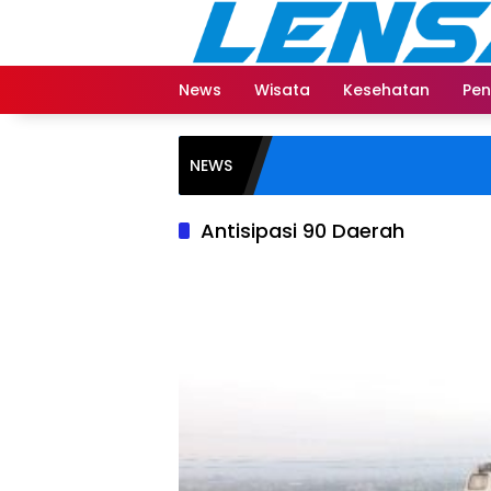
Langsung
ke
konten
News
Wisata
Kesehatan
Pen
NEWS
Antisipasi 90 Daerah