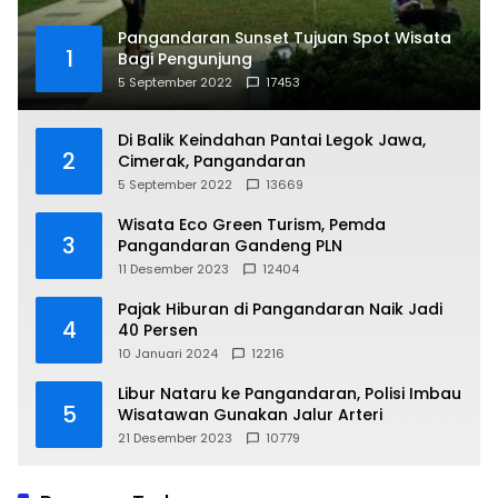
Pangandaran Sunset Tujuan Spot Wisata
1
Bagi Pengunjung
5 September 2022
17453
Di Balik Keindahan Pantai Legok Jawa,
2
Cimerak, Pangandaran
5 September 2022
13669
Wisata Eco Green Turism, Pemda
3
Pangandaran Gandeng PLN
11 Desember 2023
12404
Pajak Hiburan di Pangandaran Naik Jadi
4
40 Persen
10 Januari 2024
12216
Libur Nataru ke Pangandaran, Polisi Imbau
5
Wisatawan Gunakan Jalur Arteri
21 Desember 2023
10779