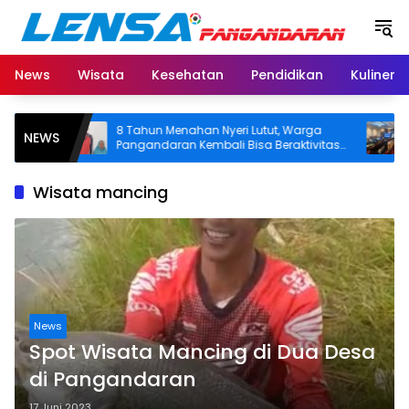
Langsung
ke
konten
News
Wisata
Kesehatan
Pendidikan
Kuliner
8 Tahun Menahan Nyeri Lutut, Warga
Pemka
NEWS
h
Pangandaran Kembali Bisa Beraktivitas
Tongk
Usai Operasi Gratis Ditanggung BPJS
Segera
Koord
Wisata mancing
News
Spot Wisata Mancing di Dua Desa
di Pangandaran
17 Juni 2023