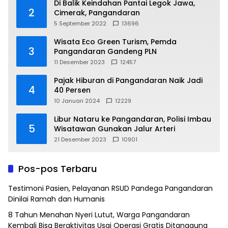
Di Balik Keindahan Pantai Legok Jawa,
2
Cimerak, Pangandaran
5 September 2022
13696
Wisata Eco Green Turism, Pemda
3
Pangandaran Gandeng PLN
11 Desember 2023
12457
Pajak Hiburan di Pangandaran Naik Jadi
4
40 Persen
10 Januari 2024
12229
Libur Nataru ke Pangandaran, Polisi Imbau
5
Wisatawan Gunakan Jalur Arteri
21 Desember 2023
10901
Pos-pos Terbaru
Testimoni Pasien, Pelayanan RSUD Pandega Pangandaran
Dinilai Ramah dan Humanis
8 Tahun Menahan Nyeri Lutut, Warga Pangandaran
Kembali Bisa Beraktivitas Usai Operasi Gratis Ditanggung