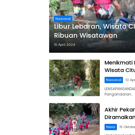
Nasional
Libur Lebaran, Wisata
Ribuan Wisatawan
15 April 2024
Menikmati 
Wisata Ci
Nasional
10 Ap
LENSAPANGANDAR
Pangandaran…
Akhir Peka
Diramaika
News
15 Oktob