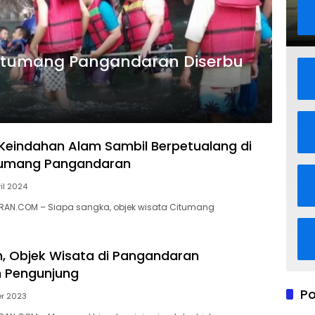
 Citumang Pangandaran Diserbu
Keindahan Alam Sambil Berpetualang di
tumang Pangandaran
ril 2024
AN.COM – Siapa sangka, objek wisata Citumang
n, Objek Wisata di Pangandaran
n Pengunjung
Po
er 2023