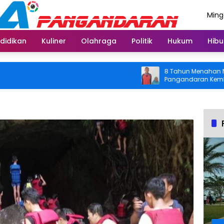
Ming
Agus
didikan
Kuliner
Olahraga
Politik
Hukum
Hibu
8 Tahun Menahan Nyeri Lu
Pangandaran Kembali Bisa
Usai Operasi Gratis Ditan