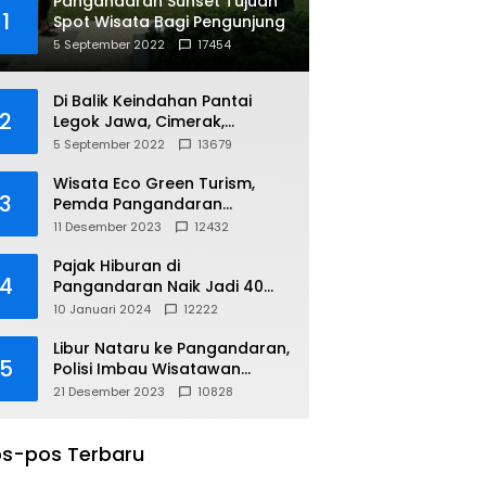
Pangandaran Sunset Tujuan
1
Spot Wisata Bagi Pengunjung
5 September 2022
17454
Di Balik Keindahan Pantai
2
Legok Jawa, Cimerak,
Pangandaran
5 September 2022
13679
Wisata Eco Green Turism,
3
Pemda Pangandaran
Gandeng PLN
11 Desember 2023
12432
Pajak Hiburan di
4
Pangandaran Naik Jadi 40
Persen
10 Januari 2024
12222
Libur Nataru ke Pangandaran,
5
Polisi Imbau Wisatawan
Gunakan Jalur Arteri
21 Desember 2023
10828
s-pos Terbaru