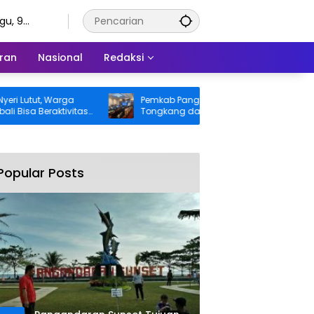
gu, 9
tus 2026
ran
Nasional
Redaksi
tut, Warga
Pemkab Pangandaran Desak Bangkai
 Beraktivitas
Tongkang dan Ceceran Batu Bara
ggung BPJS
Segera Diangkat, Soroti Buruknya
Koordinasi Perusahaan
Popular Posts