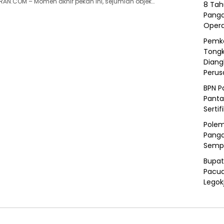
N.COM – Momen akhir pekan ini, sejumlah objek…
8 Tah
Panga
Opera
Pemka
Tongk
Diang
Peru
BPN P
Panta
Sertif
Polem
Panga
Semp
Bupat
Pacua
Legok